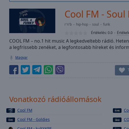
/
Duration
-:-
Cool FM - Soul
Loaded
:
0.00%
r'n'b
hip-hop
soul
funk
0:00
Értékelés:
0.0
Értékel
Stream
Type
COOL FM – no.1 hit music A legkedveltebb rádió. Hetent
LIVE
a legfrissebb zenéket, a legfontosabb híreket és infor
Seek to
live,
currently
Magyar
behind
live
LIVE
Remaining
Time
-
-:-
1x
Vonatkozó rádióállomások
Playback
Rate
Cool FM
Co
Cool FM - Goldies
CO
Chapters
Cool FM - kultXKRE
Co