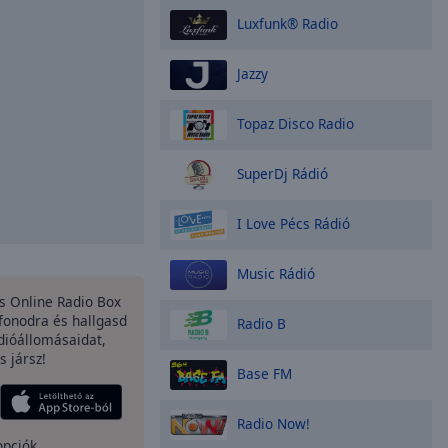
Luxfunk® Radio
Jazzy
Topaz Disco Radio
SuperDj Rádió
I Love Pécs Rádió
Music Rádió
es Online Radio Box
fonodra és hallgasd
Radio B
dióállomásaidat,
s jársz!
Base FM
Radio Now!
opciók