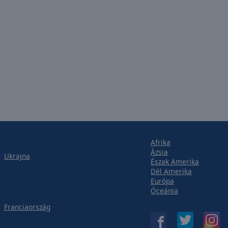
Afrika
Ázsia
Ukrajna
Észak Amerika
Dél Amerika
Európa
Óceánia
Franciaország