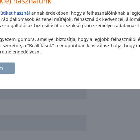
okie) használunk
sütiket használ
annak érdekében, hogy a felhasználóinknak a legjo
t rádióállomások és zenei műfajok, felhasználók kedvencei, állomá
szolgáltatások biztosításához szükség van személyes adatainak f
egyezem' gombra, amellyel biztosítja, hogy a legjobb felhasználói
szeretné, a "Beállítások" menüpontban ki is választhatja, hogy me
retné engedélyezni.
em