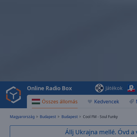
Video
Player
is
loading.
Play
Video
Online Radio Box
Játékok
Play
Skip
Összes állomás
Kedvencek
Backward
Skip
Forward
Magyarország
Budapest
Budapest
Cool FM - Soul Funky
Mute
Current
Állj Ukrajna mellé. Óvd a 
Time
0:00