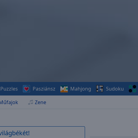
Puzzles
Pasziánsz
Mahjong
Sudoku
Műfajok
Zene
világbékét!