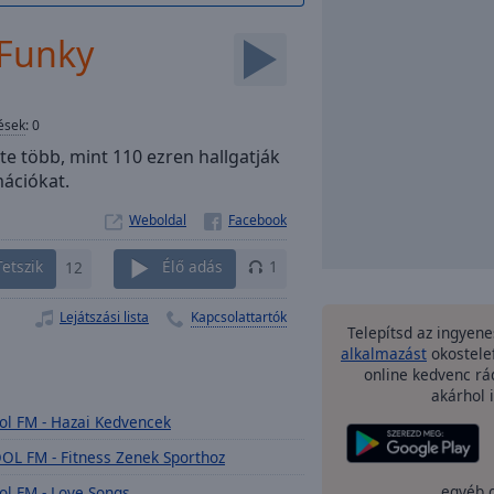
 Funky
ések
:
0
e több, mint 110 ezren hallgatják
mációkat.
Weboldal
Tetszik
12
Élő adás
1
Lejátszási lista
Kapcsolattartók
Telepítsd az ingyen
alkalmazást
okostele
online kedvenc rá
akárhol i
ol FM - Hazai Kedvencek
OL FM - Fitness Zenek Sporthoz
egyéb 
ol FM - Love Songs