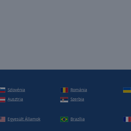
Szlovénia
Románia
Ausztria
Szerbia
Egyesült Államok
Brazília