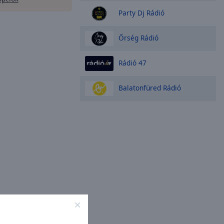
Party Dj Rádió
Őrség Rádió
Rádió 47
Balatonfüred Rádió