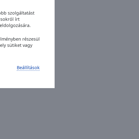
bb szolgáltatást
sokról írt
eldolgozására.
 élményben részesül
ly sütiket vagy
Beállítások