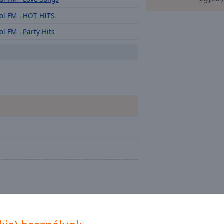
ol FM - HOT HITS
ol FM - Party Hits
ol FM - Remix Dance
ol FM - Rap & Hip Hop
ol FM - Girl Power
ol FM - Latin Music
ol FM - Summer Hits
ol FM - Acoustic
ol FM - Bside
ol FM - Chill Out
ol FM - Karácsonyi zenék
ol FM - Trance