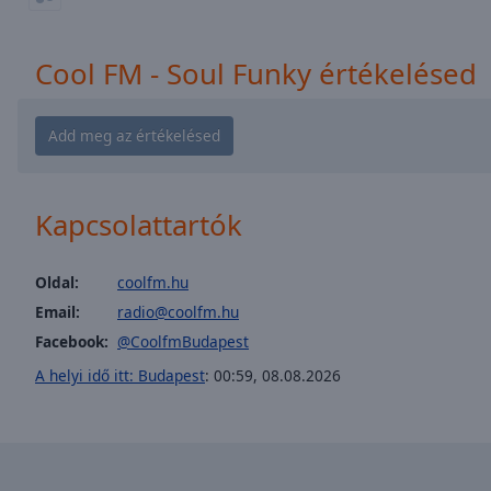
window.
Text
Cool FM - Soul Funky értékelésed
Color
Opacity
Text
Kapcsolattartók
Background
Color
Oldal:
coolfm.hu
Email:
radio@coolfm.hu
Opacity
Facebook:
@CoolfmBudapest
A helyi idő itt: Budapest
:
00:59
,
08.08.2026
Caption
Area
Background
Color