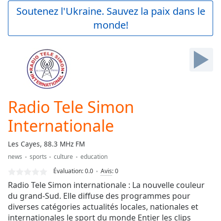
Play
Soutenez l'Ukraine. Sauvez la paix dans le
Video
monde!
Play
Skip
Backward
Skip
Forward
Mute
Current
Time
0:00
Radio Tele Simon
/
Duration
-:-
Internationale
Loaded
:
0.00%
Les Cayes, 88.3 MHz FM
Stream
news
sports
culture
education
Type
LIVE
Évaluation:
0.0
Avis
:
0
Seek to
live,
Radio Tele Simon internationale : La nouvelle couleur
currently
du grand-Sud. Elle diffuse des programmes pour
behind
live
LIVE
diverses catégories actualités locales, nationales et
Remaining
internationales le sport du monde Entier les clips