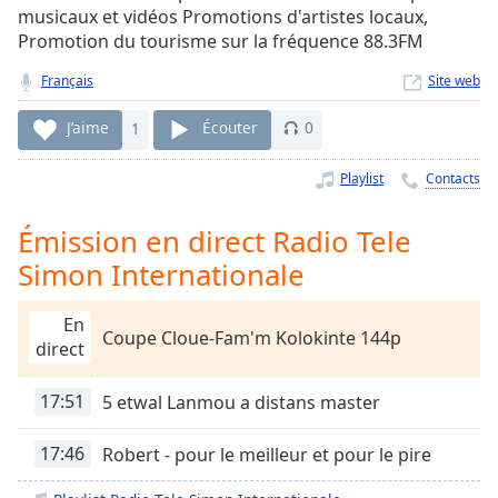
Time
-
musicaux et vidéos Promotions d'artistes locaux,
-:-
Promotion du tourisme sur la fréquence 88.3FM
1x
Français
Site web
Playback
Rate
J’aime
1
Écouter
0
Chapters
Playlist
Contacts
Chapters
Émission en direct Radio Tele
Descriptions
Simon Internationale
descriptions
off
,
En
Coupe Cloue-Fam'm Kolokinte 144p
selected
direct
Subtitles
17:51
5 etwal Lanmou a distans master
subtitles
settings
,
17:46
Robert - pour le meilleur et pour le pire
opens