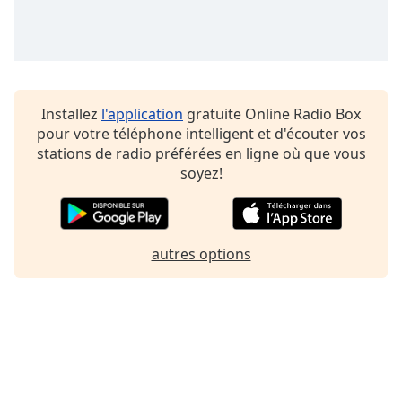
Family
Reset
Done
Installez
l'application
gratuite Online Radio Box
Close
Modal
pour votre téléphone intelligent et d'écouter vos
Dialog
stations de radio préférées en ligne où que vous
End
soyez!
of
dialog
window.
autres options