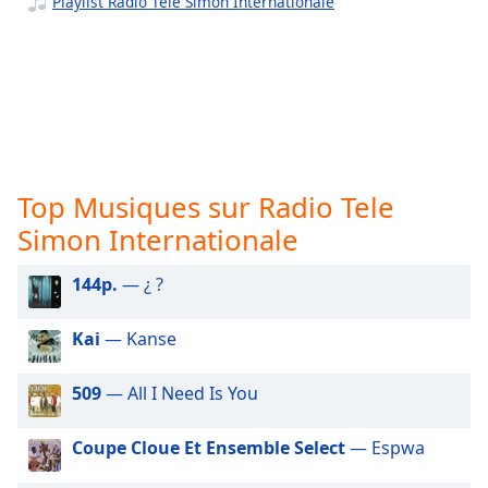
Playlist Radio Tele Simon Internationale
subtitles
settings
dialog
subtitles
off
,
selected
Audio
Track
Top Musiques sur Radio Tele
Picture-
Simon Internationale
in-
Picture
144p.
— ¿ ?
Fullscreen
This
is
Kai
— Kanse
a
modal
509
— All I Need Is You
window.
Coupe Cloue Et Ensemble Select
— Espwa
Beginning
of