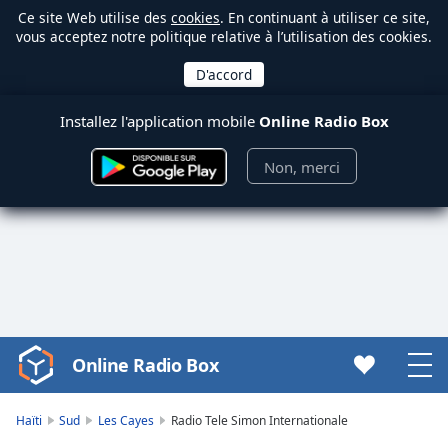
Ce site Web utilise des
cookies
. En continuant à utiliser ce site,
vous acceptez notre politique relative à l’utilisation des cookies.
Installez l'application mobile
Online Radio Box
Non, merci
Online Radio Box
Video
Player
is
Haïti
Sud
Les Cayes
Radio Tele Simon Internationale
loading.