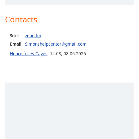
Opacity
Contacts
Caption
Area
Site:
zeno.fm
Background
Email:
Simonshelpcenter@gmail.com
Color
Heure à Les Cayes
:
14:08
,
08.06.2026
Opacity
Font
Size
Text
Edge
Style
Font