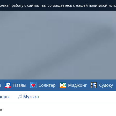
должая работу с сайтом, вы соглашаетесь с нашей политикой исп
ы
Пазлы
Солитер
Маджонг
Судоку
анры
Музыка
er