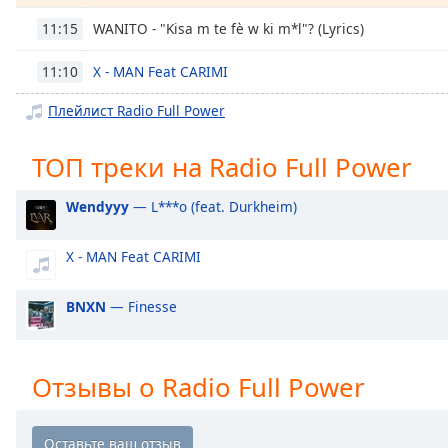
Chapters
WANITO - "Kisa m te fè w ki m*l"? (Lyrics)
11:15
Chapters
X - MAN Feat CARIMI
11:10
Descriptions
Плейлист Radio Full Power
descriptions
off
,
ТОП треки на Radio Full Power
selected
Subtitles
Wendyyy
— L***o (feat. Durkheim)
subtitles
X - MAN Feat CARIMI
settings
,
opens
subtitles
BNXN
— Finesse
settings
dialog
subtitles
Отзывы о Radio Full Power
off
,
selected