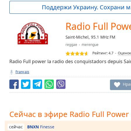
Current
Поддержи Украину. Сохрани м
Time
0:00
/
Duration
-:-
Radio Full Pow
Loaded
:
0.00%
Saint-Michel, 95.1 MHz FM
0:00
reggae
merengue
Stream
Type
LIVE
Рейтинг:
4.7
Оценок
Seek to
Radio Full power la radio des conquistadors depuis Sain
live,
currently
Français
behind
live
LIVE
Remaining
Нра
Time
-
-:-
1x
Сейчас в эфире Radio Full Power
Playback
Rate
BNXN
Finesse
сейчас