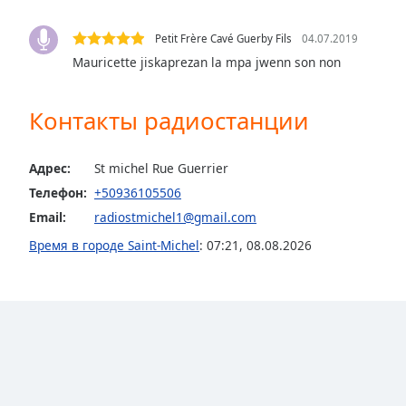
the
window.
Petit Frère Cavé Guerby Fils
04.07.2019
Mauricette jiskaprezan la mpa jwenn son non
Text
Color
Контакты радиостанции
Opacity
Адрес:
St michel Rue Guerrier
Телефон:
+50936105506
Text
Email:
radiostmichel1@gmail.com
Background
Color
Время в городе Saint-Michel
:
07:21
,
08.08.2026
Opacity
Caption
Area
Background