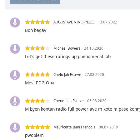
Audio
Track
Picture-
AUGUSTAVE NINO-PELES
13.07.2022
in-
Picture
Bon bagay
Fullscreen
This
Michael Bowers
24.10.2020
is
a
Let's get these ratings up phenomenal job
modal
window.
Chelo Jah Esteve
27.08.2020
Mèsi PDG Oba
Beginning
of
dialog
Chenet Jah Esteve
06.08.2020
window.
M byen kontan radio full power ave m kote m pase konn
Escape
will
cancel
Mauricette Jean Francois
08.07.2019
and
pwoblem
close