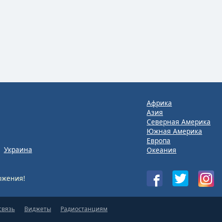
Африка
Азия
Северная Америка
Южная Америка
Европа
Украина
Океания
ожения!
связь
Виджеты
Радиостанциям