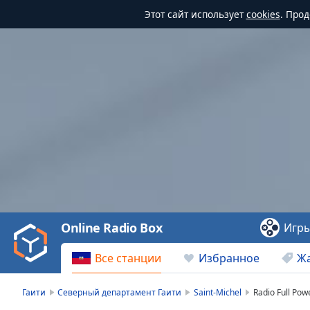
Этот сайт использует
cookies
. Про
Video
Player
is
loading.
Play
Video
Online Radio Box
Игр
Play
Skip
Все станции
Избранное
Ж
Backward
Skip
Forward
Гаити
Северный департамент Гаити
Saint-Michel
Radio Full Pow
Mute