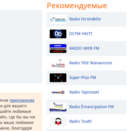
Рекомендуемые
Radio Hirondelle
DCFM HAITI
RADIO VAYB FM
Radio Télé Wanavision
Super-Plus FM
Radio Tapinozet
атное
приложение
ox для вашего
Radio Émancipation FM
ушайте любимые
йн, где бы вы ни
Radio Tout9
рь ваше любимое
рмане, благодаря