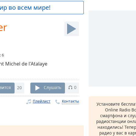
ир во всем мире!
er
:
6
t Michel de l'Atalaye
вится
20
Слушать
0
Плейлист
Контакты
Установите беспл
Online Radio B
смартфона и сл
радиостанции онла
находились! Тепе
радио у вас в ка