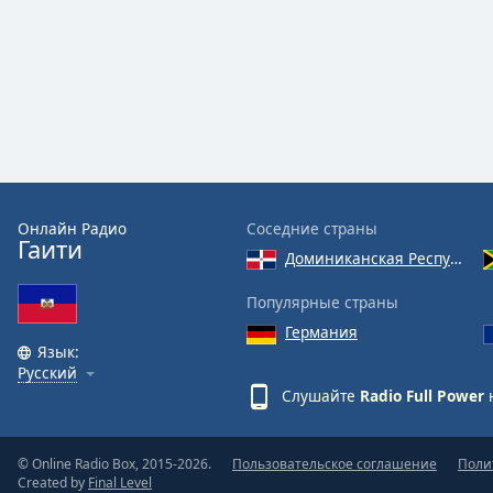
Color
Opacity
Font
Size
Text
Онлайн Радио
Соседние страны
Гаити
Edge
Доминиканская Республика
Style
Популярные страны
Font
Германия
Язык:
Family
Русский
Слушайте
Radio Full Power
Reset
Done
© Online Radio Box, 2015-2026.
Пользовательское соглашение
Поли
Close
Created by
Final Level
Modal