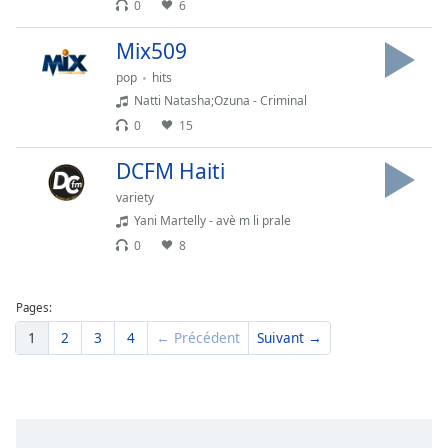
0
6
Family
Mix509
pop
hits
Reset
Natti Natasha;Ozuna - Criminal
Done
0
15
Close
Modal
Dialog
DCFM Haiti
End
of
variety
dialog
Yani Martelly - avè m li prale
window.
0
8
Pages:
1
2
3
4
← Précédent
Suivant →