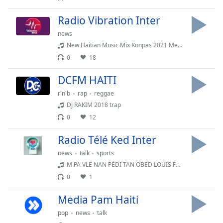
Opacity
Radio Vibration Inter
news
Caption
New Haitian Music Mix Konpas 2021 Meyè Nouvo Mizik Ayisyen An Kompas
Area
0
18
Background
Color
DCFM HAITI
r'n'b
rap
reggae
Opacity
DJ RAKIM 2018 trap
0
12
Font
Radio Télé Ked Inter
Size
news
talk
sports
M PA VLE NAN PÈDI TAN OBED LOUIS FEAT MR ZOMÒ (256k)
Text
0
1
Edge
Style
Media Pam Haiti
pop
news
talk
Font