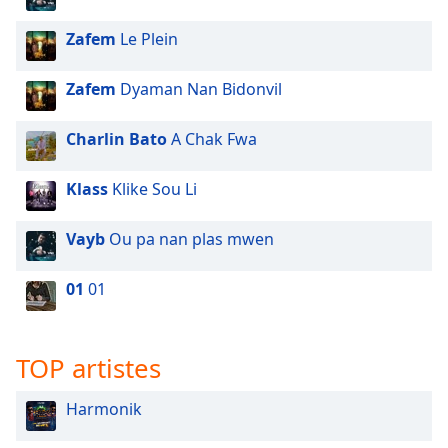
Zafem
Le Plein
Zafem
Dyaman Nan Bidonvil
Charlin Bato
A Chak Fwa
Klass
Klike Sou Li
Vayb
Ou pa nan plas mwen
01
01
TOP artistes
Harmonik