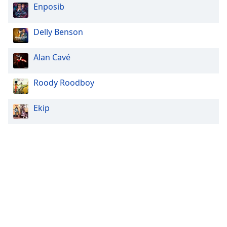
Enposib
Delly Benson
Alan Cavé
Roody Roodboy
Ekip