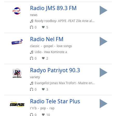
dialog
Radio JMS 89.3 FM
window.
Escape
news
will
Roody roodboy- APIYE -FEAT Zile Anie alerte Lyrics et paroles apiye w sou mwen Chéri e ...(128k)
cancel
0
5
and
close
Radio Nel FM
the
classic
gospel
love songs
window.
Udio - Vwa Kominote a
0
2
Text
Color
Radyo Patriyot 90.3
variety
Opacity
Evangelist Jonas Max Trofort - Maitre entends tu la tempete | une Narcelle en silence | adoration et priere | Ev Trofort
0
3
Text
Radio Tele Star Plus
Background
Color
r'n'b
pop
rap
0
10