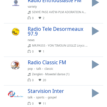
Radio Enthousiaste FM
subtitles
settings
variety
dialog
SENYÈ PASE AVÈ’M-PLM ADORATION ADORATION LOUANGE BÉNIES 2025 FULL VIDEO (128k)
subtitles
0
2
off
,
selected
Radio Tele Desormeaux
97.9
Audio
news
Track
MR.PASSS - YON TIMOUN LEGLIZ Lirycs video (128k)
Picture-
0
1
in-
Picture
Radio Classic FM
Fullscreen
This
pop
talk
classic
is
Zenglen - Mswetel danse (1)
a
0
20
modal
window.
Starvision Inter
talk
sports
gospel
Beginning
0
11
of