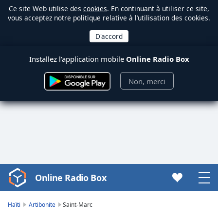
Ce site Web utilise des
cookies
. En continuant à utiliser ce site,
vous acceptez notre politique relative à l’utilisation des cookies.
Installez l'application mobile
Online Radio Box
Non, merci
Online Radio Box
Video
Player
is
Haïti
Artibonite
Saint-Marc
loading.