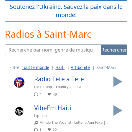
Play
Soutenez l'Ukraine. Sauvez la paix dans le
Video
monde!
Play
Skip
Backward
Radios à Saint-Marc
Skip
Forward
Mute
Rechercher
Current
Time
0:00
/
Filtre:
Tout le monde
Haïti
Artibonite
Saint-Marc
Duration
-:-
Loaded
:
Radio Tete a Tete
0.00%
rock
pop
country
salsa
Stream
4
49
Type
LIVE
Seek to
VibeFm Haiti
live,
currently
hip-hop
behind
live
LIVE
Mlindo The Vocalist - Lotto ft. Ami Faku || NaijaVibes.com
Remaining
1
22