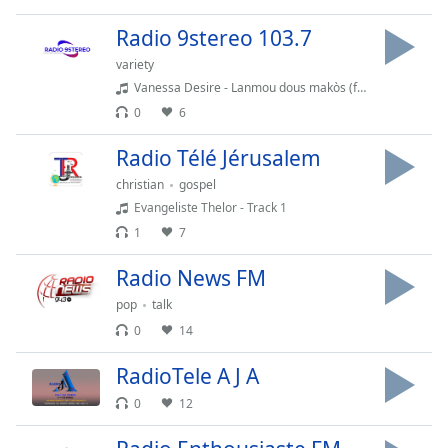
Time
-
-:-
Radio 9stereo 103.7
variety
1x
Vanessa Desire - Lanmou dous makòs (feat. BIC Tizon Dife)
Playback
Rate
0
6
Chapters
Radio Télé Jérusalem
Chapters
christian
gospel
Evangeliste Thelor - Track 1
Descriptions
1
7
descriptions
Radio News FM
off
,
pop
talk
selected
0
14
Subtitles
RadioTele A J A
subtitles
0
12
settings
,
opens