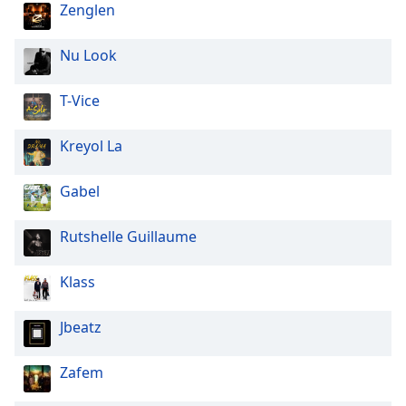
Zenglen
Nu Look
T-Vice
Kreyol La
Gabel
Rutshelle Guillaume
Klass
Jbeatz
Zafem