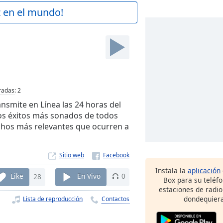
z en el mundo!
radas
:
2
ansmite en Línea las 24 horas del
los éxitos más sonados de todos
chos más relevantes que ocurren a
Sitio web
Instala la
aplicación
Like
28
En Vivo
0
Box para su teléf
estaciones de radio
dondequiera
Lista de reproducción
Contactos