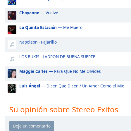
Audio
Track
Chayanne
— Vuelve
Picture-
in-
La Quinta Estación
— Me Muero
Picture
Fullscreen
This
Napoleon - Pajarillo
is
a
LOS BUKIS - LADRON DE BUENA SUERTE
modal
window.
Maggie Carles
— Para Que No Me Olvides
Beginning
of
Luis Ángel
— Dicen Que Dicen / Un Amor Como el Mio
dialog
window.
Escape
Su opinión sobre Stereo Exitos
will
cancel
and
close