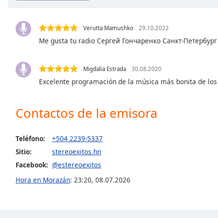
the
window.
Verutta Mamushko
29.10.2022
Me gusta tu radio Сергей Гончаренко Санкт-Петербург
Text
Color
Migdalia Estrada
30.08.2020
Excelente programación de la música más bonita de los 
Opacity
Contactos de la emisora
Text
Background
Color
Teléfono:
+504 2239-5337
Sitio:
stereoexitos.hn
Opacity
Facebook:
@estereoexitos
Hora en Morazán
:
23:20
,
08.07.2026
Caption
Area
Background