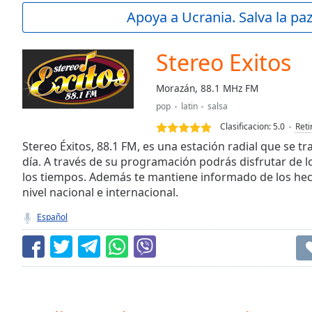
Current
Apoya a Ucrania. Salva la pa
Time
0:00
/
Duration
-:-
Stereo Exitos
Loaded
:
0.00%
Morazán, 88.1 MHz FM
0:00
pop
latin
salsa
Stream
Type
LIVE
Clasificacion:
5.0
Reti
Seek to
Stereo Éxitos, 88.1 FM, es una estación radial que se tr
live,
día. A través de su programación podrás disfrutar de 
currently
los tiempos. Además te mantiene informado de los he
behind
live
LIVE
nivel nacional e internacional.
Remaining
Time
-
Español
-:-
1x
Playback
Rate