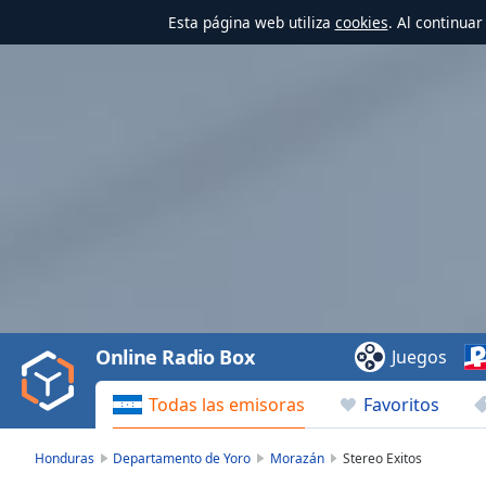
Esta página web utiliza
cookies
. Al continua
Video
Player
is
loading.
Play
Video
Online Radio Box
Juegos
Play
Skip
Todas las emisoras
Favoritos
Backward
Skip
Forward
Honduras
Departamento de Yoro
Morazán
Stereo Exitos
Mute