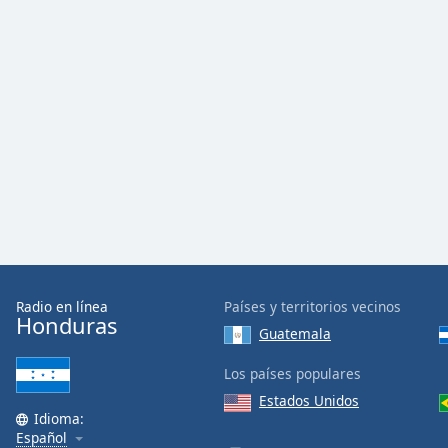
Color
Opacity
Font
Size
Text
Edge
Style
Font
Radio en línea
Países y territorios vecinos
Honduras
Family
Guatemala
Los países populares
Reset
Estados Unidos
Done
Idioma:
Close
Español
Modal