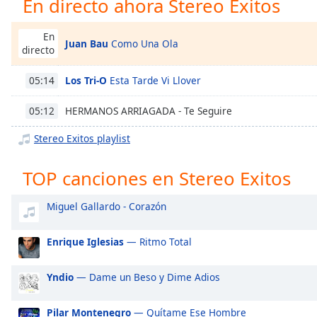
En directo ahora Stereo Exitos
Chapters
Chapters
En
Juan Bau
Como Una Ola
directo
Descriptions
Los Tri-O
Esta Tarde Vi Llover
05:14
descriptions
off
,
HERMANOS ARRIAGADA - Te Seguire
05:12
selected
Stereo Exitos playlist
Subtitles
subtitles
TOP canciones en Stereo Exitos
settings
,
opens
Miguel Gallardo - Corazón
subtitles
settings
Enrique Iglesias
— Ritmo Total
dialog
subtitles
Yndio
— Dame un Beso y Dime Adios
off
,
selected
Pilar Montenegro
— Quítame Ese Hombre