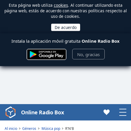
Esta página web utiliza
cookies
. Al continuar utilizando esta
página web, estás de acuerdo con nuestras políticas respecto al
uso de cookies.
Instala la aplicación móvil gratuita
Online Radio Box
No, gracias
Online Radio Box
Video
Player
is
Al inicio
Géneros
Música pop
R'N'B