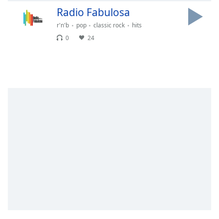
Remaining
Radio Fabulosa
Time
-
-:-
r'n'b
pop
classic rock
hits
0
24
1x
Playback
Rate
Chapters
Chapters
Descriptions
descriptions
off
,
selected
Subtitles
subtitles
settings
,