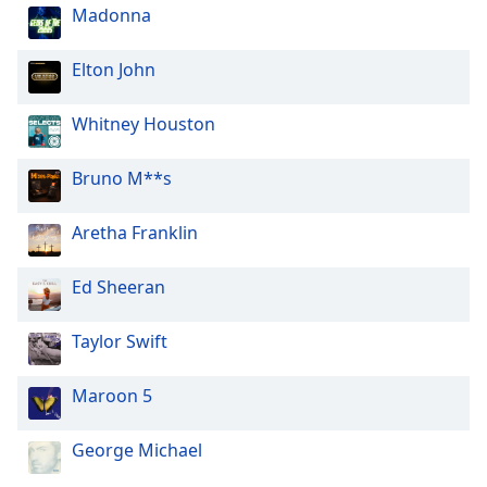
Madonna
Opacity
Elton John
Caption
Whitney Houston
Area
Background
Bruno M**s
Color
Aretha Franklin
Opacity
Ed Sheeran
Font
Size
Taylor Swift
Text
Maroon 5
Edge
Style
George Michael