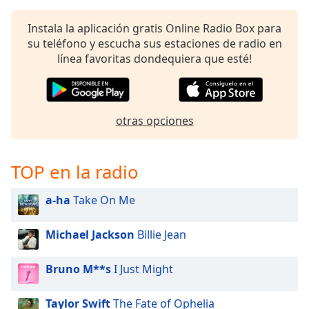
opens
subtitles
Instala la aplicación gratis Online Radio Box para
settings
su teléfono y escucha sus estaciones de radio en
dialog
línea favoritas dondequiera que esté!
subtitles
off
,
selected
Audio
otras opciones
Track
Picture-
TOP en la radio
in-
Picture
Fullscreen
a-ha
Take On Me
This
is
Michael Jackson
Billie Jean
a
modal
window.
Bruno M**s
I Just Might
Beginning
Taylor Swift
The Fate of Ophelia