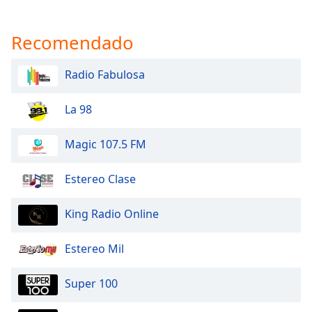
Font
Family
Recomendado
Reset
Radio Fabulosa
Done
Close
La 98
Modal
Dialog
End
Magic 107.5 FM
of
dialog
Estereo Clase
window.
King Radio Online
Estereo Mil
Super 100