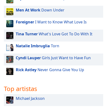
of
dialog
Men At Work
Down Under
window.
Escape
Foreigner
I Want to Know What Love Is
will
cancel
and
Tina Turner
What's Love Got To Do With It
close
the
Natalie Imbruglia
Torn
window.
Cyndi Lauper
Girls Just Want to Have Fun
Text
Color
Rick Astley
Never Gonna Give You Up
Opacity
Top artistas
Text
Background
Michael Jackson
Color