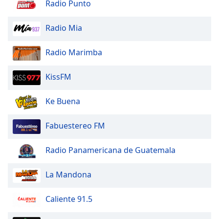
Radio Punto
of
dialog
window.
Radio Mia
Escape
will
Radio Marimba
cancel
and
KissFM
close
the
window.
Ke Buena
Text
Fabuestereo FM
Color
Radio Panamericana de Guatemala
Opacity
La Mandona
Text
Caliente 91.5
Background
Color