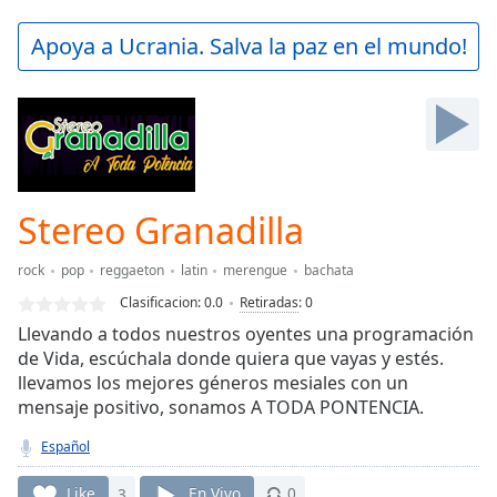
loading.
Play
Apoya a Ucrania. Salva la paz en el mundo!
Video
Play
Skip
Backward
Skip
Forward
Mute
Current
Stereo Granadilla
Time
0:00
/
rock
pop
reggaeton
latin
merengue
bachata
Duration
-:-
Clasificacion:
0.0
Retiradas
:
0
Loaded
:
Llevando a todos nuestros oyentes una programación
0.00%
de Vida, escúchala donde quiera que vayas y estés.
Stream
llevamos los mejores géneros mesiales con un
Type
LIVE
mensaje positivo, sonamos A TODA PONTENCIA.
Seek to
live,
currently
Español
behind
live
LIVE
Like
3
En Vivo
0