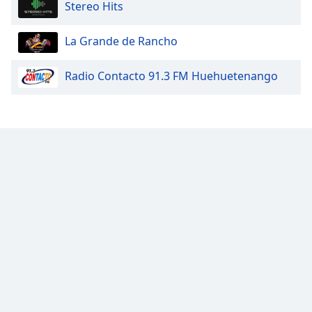
Stereo Hits
Opacity
La Grande de Rancho
Caption
Radio Contacto 91.3 FM Huehuetenango
Area
Background
Color
Opacity
Font
Size
Text
Edge
Style