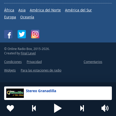
África
Asia
América del Norte
América del Sur
Europa
Oceanía
© Online Radio Box, 2015-2026.
Created by
Final Level
Condiciones
Privacidad
Comentarios
Widgets
Para las estaciones de radio
Stereo Granadilla