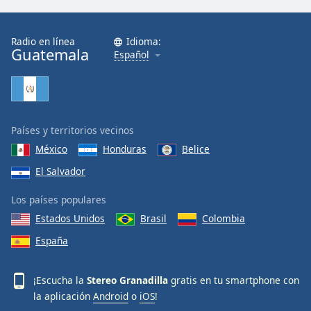
Font
Family
Radio en línea
Idioma:
Guatemala
Español
Reset
Done
Close
Modal
Dialog
Países y territorios vecinos
End
México
Honduras
Belice
of
dialog
El Salvador
window.
Los países populares
Estados Unidos
Brasil
Colombia
España
¡Escucha la
Stereo Granadilla
gratis en tu smartphone con
la aplicación
Android
o
iOS
!