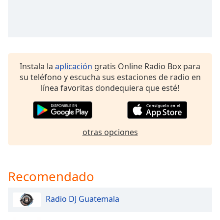
opens
subtitles
settings
dialog
subtitles
off
,
selected
Instala la
aplicación
gratis Online Radio Box para
su teléfono y escucha sus estaciones de radio en
Audio
línea favoritas dondequiera que esté!
Track
Picture-
in-
Picture
otras opciones
Fullscreen
This
is
a
Recomendado
modal
window.
Radio DJ Guatemala
Beginning