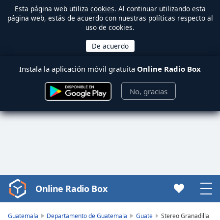
Esta página web utiliza
cookies
. Al continuar utilizando esta
página web, estás de acuerdo con nuestras políticas respecto al
uso de cookies.
Instala la aplicación móvil gratuita
Online Radio Box
No, gracias
Online Radio Box
Video
Player
is
Guatemala
Departamento de Guatemala
Guate
Stereo Granadilla