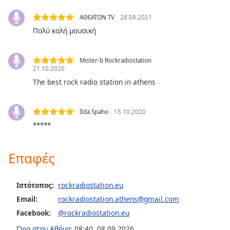
Font
ΑΘΕΑΤΟΝ TV
28.08.2021
Family
Πολύ καλή μουσική
Reset
Mister-b Rockradiostation
21.10.2020
Done
The best rock radio station in athens
Close
Modal
Dialog
End
Ilda Spaho
15.10.2020
of
*****
dialog
window.
Επαφές
Ιστότοπος:
rockradiostation.eu
Email:
rockradiostation.athens@gmail.com
Facebook:
@rockradiostation.eu
Ώρα στην Αθήνα
:
08:40
,
08.09.2026