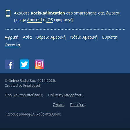
Ακούστε
RockRadioStation
στο smartphone σας δωρεάν
με την
Android
ή
iOS
εφαρμογή!
Αφρική
Ασία
Βόρεια Αμερική
Νότια Αμερική
Ευρώπη
Ωκεανία
© Online Radio Box, 2015-2026.
Created by
Final Level
Όροι και προϋποθέσεις
Πολιτική Απορρήτου
Σχόλια
Γουίτζετς
Για τους ραδιοφωνικούς σταθμούς