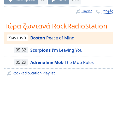
Remaining
Time
-
Playlist
Επαφές
-:-
Τώρα ζωντανά RockRadioStation
1x
Playback
Ζωντανά
Boston
Peace of Mind
Rate
Chapters
05:32
Scorpions
I'm Leaving You
Chapters
05:29
Adrenaline Mob
The Mob Rules
Descriptions
RockRadioStation Playlist
descriptions
off
,
selected
Subtitles
subtitles
settings
,