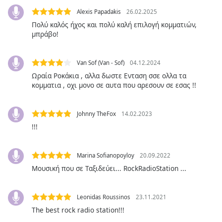
Color
Alexis Papadakis
26.02.2025
Πολύ καλός ήχος και πολύ καλή επιλογή κομματιών,
Opacity
μπράβο!
Caption
Van Sof (Van - Sof)
04.12.2024
Area
Ωραία Ροκάκια , αλλα δωστε Ενταση σσε ολλα τα
Background
κομματια , οχι μονο σε αυτα που αρεσουν σε εσας !!
Color
Johnny TheFox
14.02.2023
Opacity
!!!
Font
Marina Sofianopoyloy
20.09.2022
Size
Μουσική που σε Ταξιδεύει... RockRadioStation ...
Text
Leonidas Roussinos
23.11.2021
Edge
Style
The best rock radio station!!!