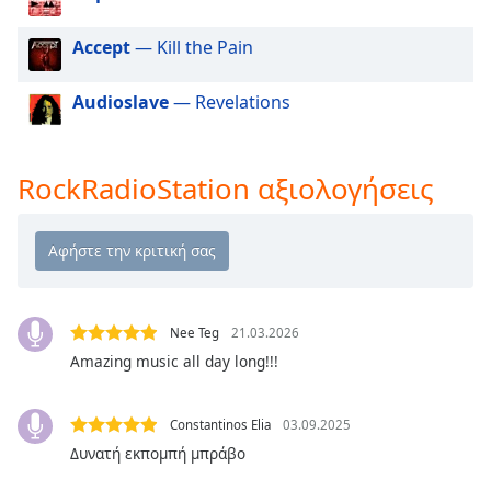
Beginning
of
Accept
— Kill the Pain
dialog
window.
Escape
Audioslave
— Revelations
will
cancel
and
RockRadioStation αξιολογήσεις
close
the
window.
Text
Color
Nee Teg
21.03.2026
Amazing music all day long!!!
Opacity
Constantinos Elia
03.09.2025
Text
Δυνατή εκπομπή μπράβο
Background