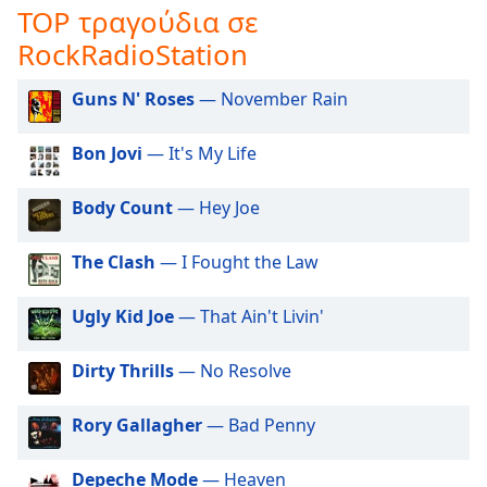
TOP τραγούδια σε
opens
subtitles
RockRadioStation
settings
dialog
Guns N' Roses
— November Rain
subtitles
off
,
Bon Jovi
— It's My Life
selected
Body Count
— Hey Joe
Audio
Track
The Clash
— I Fought the Law
Picture-
in-
Picture
Ugly Kid Joe
— That Ain't Livin'
Fullscreen
This
is
Dirty Thrills
— No Resolve
a
modal
Rory Gallagher
— Bad Penny
window.
Depeche Mode
— Heaven