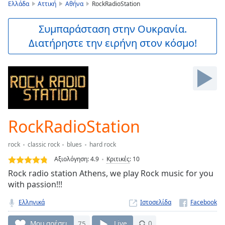
is
Ελλάδα
Αττική
Αθήνα
RockRadioStation
loading.
Play
Συμπαράσταση στην Ουκρανία.
Video
Διατήρηστε την ειρήνη στον κόσμο!
Play
Skip
Backward
Skip
Forward
Mute
Current
Time
0:00
RockRadioStation
/
Duration
-:-
rock
classic rock
blues
hard rock
Loaded
:
0.00%
Αξιολόγηση:
4.9
Κριτικές
:
10
Stream
Rock radio station Athens, we play Rock music for you
Type
LIVE
with passion!!!
Seek to
live,
Ελληνικά
Ιστοσελίδα
currently
behind
Μου αρέσει
75
Live
0
live
LIVE