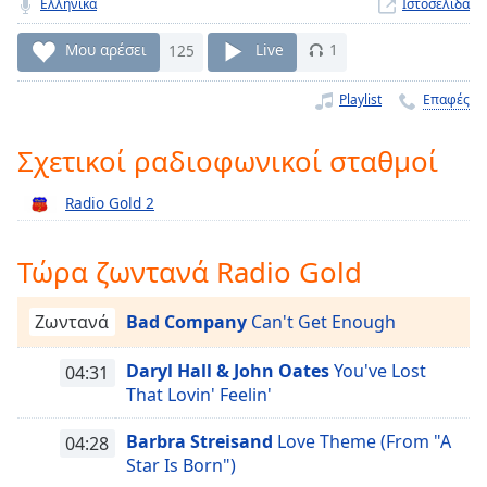
Ελληνικά
Ιστοσελίδα
Remaining
Time
-
Μου αρέσει
125
Live
1
-:-
Playlist
Επαφές
1x
Playback
Σχετικοί ραδιοφωνικοί σταθμοί
Rate
Radio Gold 2
Chapters
Chapters
Τώρα ζωντανά Radio Gold
Descriptions
Ζωντανά
Bad Company
Can't Get Enough
descriptions
off
,
Daryl Hall & John Oates
You've Lost
04:31
selected
That Lovin' Feelin'
Subtitles
Barbra Streisand
Love Theme (From "A
04:28
subtitles
Star Is Born")
settings
,