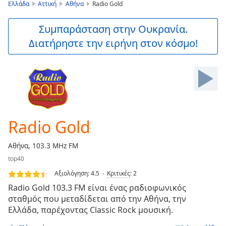
is
Ελλάδα
Αττική
Αθήνα
Radio Gold
loading.
Play
Συμπαράσταση στην Ουκρανία.
Video
Διατήρηστε την ειρήνη στον κόσμο!
Play
Skip
Backward
Skip
Forward
Mute
Current
Time
0:00
Radio Gold
/
Duration
-:-
Αθήνα, 103.3 MHz FM
Loaded
:
top40
0.00%
Stream
Αξιολόγηση:
4.5
Κριτικές
:
2
Type
LIVE
Radio Gold 103.3 FM είναι ένας ραδιοφωνικός
Seek to
σταθμός που μεταδίδεται από την Αθήνα, την
live,
Ελλάδα, παρέχοντας Classic Rock μουσική.
currently
behind
live
LIVE