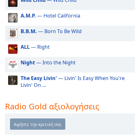
Wild Child
— Wild Child
Beginning
of
dialog
A.M.P.
— Hotel California
window.
Escape
B.B.M.
— Born To Be Wild
will
cancel
ALL
— Right
and
close
the
Night
— Into the Night
window.
The Easy Livin'
— Livin' Is Easy When You're
Text
Livin' On ...
Color
Radio Gold αξιολογήσεις
Opacity
Text
Background