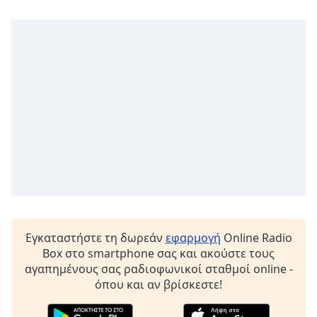
Font
Family
Reset
Done
Close
Modal
Dialog
End
of
dialog
window.
Εγκαταστήστε τη δωρεάν
εφαρμογή
Online Radio
Box στο smartphone σας και ακούστε τους
αγαπημένους σας ραδιοφωνικοί σταθμοί online -
όπου και αν βρίσκεστε!