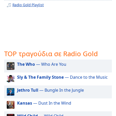
opens
Radio Gold Playlist
subtitles
settings
dialog
subtitles
off
,
selected
Audio
TOP τραγούδια σε Radio Gold
Track
Picture-
The Who
— Who Are You
in-
Picture
Fullscreen
Sly & The Family Stone
— Dance to the Music
This
is
Jethro Tull
— Bungle In the Jungle
a
modal
Kansas
— Dust In the Wind
window.