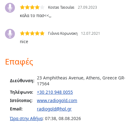
Color
Kostas Tasoulas
27.09.2023
καλα το πασ<<,,
Opacity
Γιάννα Κορωνακη
12.07.2021
Caption
nice
Area
Background
Color
Επαφές
Opacity
23 Amphitheas Avenue, Athens, Greece GR-
Διεύθυνση:
17564
Τηλέφωνο:
+30 210 948 0055
Font
Size
Ιστότοπος:
www.radiogold.com
Email:
radiogold@hol.gr
Text
Ώρα στην Αθήνα
:
07:38
,
08.08.2026
Edge
Style