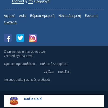
Android
ή
iOS
εφαρμογή!
Αφρική
Ασία
Βόρεια Αμερική
Νότια Αμερική
Ευρώπη
Ωκεανία
© Online Radio Box, 2015-2026.
Created by
Final Level
Όροι και προϋποθέσεις
Πολιτική Απορρήτου
Σχόλια
Γουίτζετς
Για τους ραδιοφωνικούς σταθμούς
Radio Gold