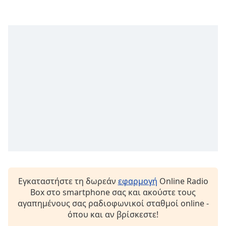
Font
Family
Reset
Done
Close
Modal
Dialog
End
of
dialog
window.
Εγκαταστήστε τη δωρεάν
εφαρμογή
Online Radio
Box στο smartphone σας και ακούστε τους
αγαπημένους σας ραδιοφωνικοί σταθμοί online -
όπου και αν βρίσκεστε!