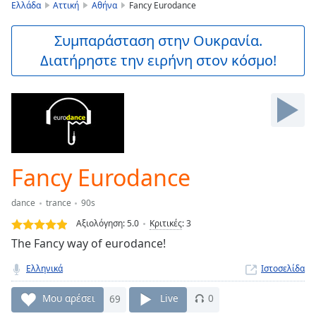
is
Ελλάδα
Αττική
Αθήνα
Fancy Eurodance
loading.
Play
Συμπαράσταση στην Ουκρανία.
Video
Διατήρηστε την ειρήνη στον κόσμο!
Play
Skip
Backward
Skip
Forward
Mute
Current
Time
0:00
Fancy Eurodance
/
Duration
-:-
dance
trance
90s
Loaded
:
0.00%
Αξιολόγηση:
5.0
Κριτικές
:
3
Stream
The Fancy way of eurodance!
Type
LIVE
Ελληνικά
Ιστοσελίδα
Seek to
live,
currently
Μου αρέσει
69
Live
0
behind
live
LIVE