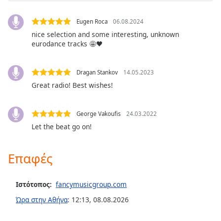
Color
Eugen Roca
06.08.2024
Opacity
nice selection and some interesting, unknown
eurodance tracks 🤩🖤
Caption
Area
Dragan Stankov
14.05.2023
Background
Great radio! Best wishes!
Color
George Vakoufis
24.03.2022
Opacity
Let the beat go on!
Font
Επαφές
Size
Ιστότοπος:
fancymusicgroup.com
Text
Edge
Ώρα στην Αθήνα
:
12:13
,
08.08.2026
Style