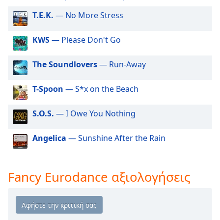
Beginning
of
T.E.K.
— No More Stress
dialog
window.
KWS
— Please Don't Go
Escape
will
The Soundlovers
— Run-Away
cancel
and
close
T-Spoon
— S*x on the Beach
the
window.
S.O.S.
— I Owe You Nothing
Text
Angelica
— Sunshine After the Rain
Color
Opacity
Fancy Eurodance αξιολογήσεις
Text
Background