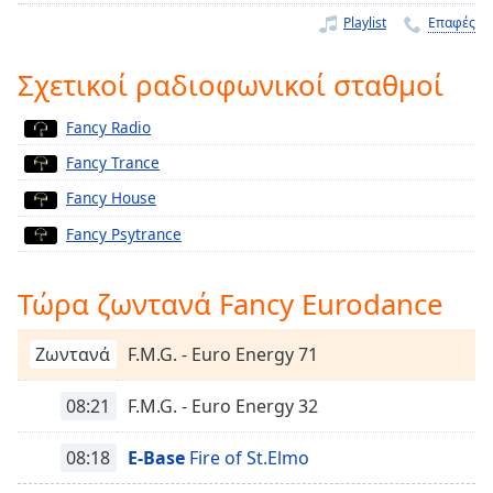
Remaining
Playlist
Επαφές
Time
-
-:-
Σχετικοί ραδιοφωνικοί σταθμοί
1x
Fancy Radio
Playback
Fancy Trance
Rate
Fancy House
Chapters
Fancy Psytrance
Chapters
Descriptions
Τώρα ζωντανά Fancy Eurodance
descriptions
off
,
Ζωντανά
F.M.G. - Euro Energy 71
selected
08:21
F.M.G. - Euro Energy 32
Subtitles
08:18
E-Base
Fire of St.Elmo
subtitles
settings
,