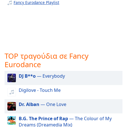
Fancy Eurodance Playlist
opens
subtitles
settings
dialog
subtitles
off
,
selected
TOP τραγούδια σε Fancy
Audio
Track
Eurodance
Picture-
in-
DJ B**o
— Everybody
Picture
Fullscreen
This
Digilove - Touch Me
is
a
Dr. Alban
— One Love
modal
window.
B.G. The Prince of Rap
— The Colour of My
Dreams (Dreamedia Mix)