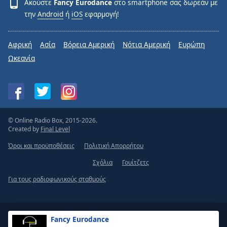
Ακούστε
Fancy Eurodance
στο smartphone σας δωρεάν με
την
Android
ή
iOS
εφαρμογή!
Αφρική
Ασία
Βόρεια Αμερική
Νότια Αμερική
Ευρώπη
Ωκεανία
© Online Radio Box, 2015-2026.
Created by
Final Level
Όροι και προϋποθέσεις
Πολιτική Απορρήτου
Σχόλια
Γουίτζετς
Για τους ραδιοφωνικούς σταθμούς
Fancy Eurodance