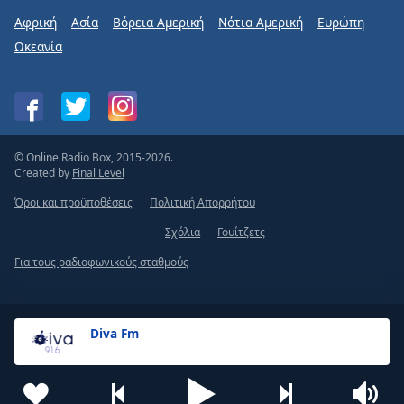
Αφρική
Ασία
Βόρεια Αμερική
Νότια Αμερική
Ευρώπη
Ωκεανία
© Online Radio Box, 2015-2026.
Created by
Final Level
Όροι και προϋποθέσεις
Πολιτική Απορρήτου
Σχόλια
Γουίτζετς
Για τους ραδιοφωνικούς σταθμούς
Diva Fm