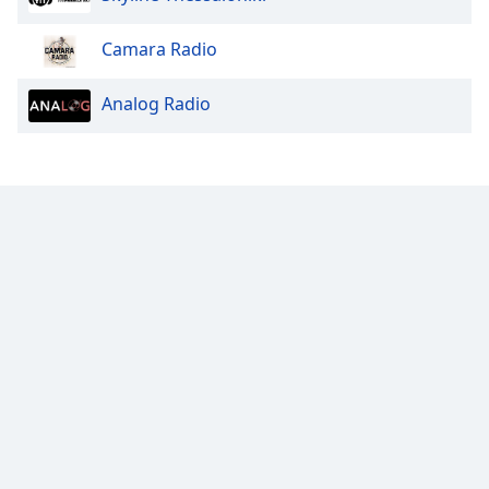
Color
Camara Radio
Opacity
Analog Radio
Caption
Area
Background
Color
Opacity
Font
Size
Text
Edge
Style