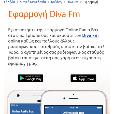
is
Ελλάδα
Δυτική Μακεδονία
Κοζάνη
Diva Fm
Εφαρμογή
loading.
Εφαρμογή Diva Fm
Play
Video
Play
Skip
Εγκαταστήστε την εφαρμογή Online Radio Box
Backward
στο smartphone σας και ακούστε τον
Diva Fm
Skip
online καθώς και πολλούς άλλους
Forward
ραδιοφωνικούς σταθμούς όπου κι αν βρίσκεστε!
Mute
Τώρα, ο αγαπημένος σας ραδιοφωνικός σταθμός
Current
βρίσκεται στην τσέπη σας χάρη στην εύχρηστη
Time
0:00
εφαρμογή μας.
/
Duration
-:-
Loaded
:
0.00%
Stream
Type
LIVE
Seek to
live,
currently
behind
live
LIVE