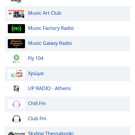
Beginning
of
Music Art Club
dialog
window.
Escape
Music Factory Radio
will
cancel
Music Galaxy Radio
and
close
Fly 104
the
window.
Χρώμα
Text
Color
UP RADIO - Athens
Chill Fm
Opacity
Club Fm
Text
Background
Skyline Thessaloniki