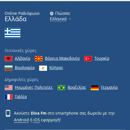
Font
Online Ραδιόφωνο
Γλώσσα:
Family
Ελλάδα
Ελληνικά
Reset
Done
Close
Γειτονικές χώρες
Modal
Dialog
Αλβανία
Βόρεια Μακεδονία
Τουρκία
End
Βουλγαρία
Κύπρος
of
dialog
Δημοφιλείς χώρες
window.
Ηνωμένες Πολιτείες
Βραζιλίας
Γερμανία
Γαλλία
Ακούστε
Diva Fm
στο smartphone σας δωρεάν με την
Android
ή
iOS
εφαρμογή!