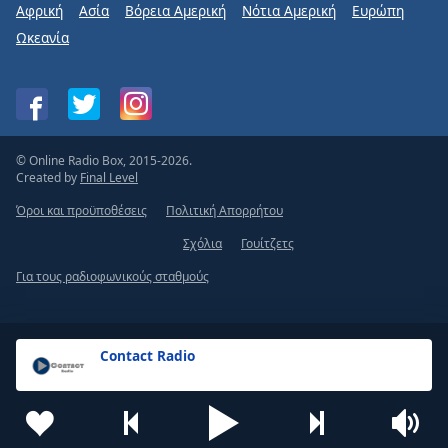
Αφρική
Ασία
Βόρεια Αμερική
Νότια Αμερική
Ευρώπη
Ωκεανία
© Online Radio Box, 2015-2026.
Created by
Final Level
Όροι και προϋποθέσεις
Πολιτική Απορρήτου
Σχόλια
Γουίτζετς
Για τους ραδιοφωνικούς σταθμούς
Contact Radio