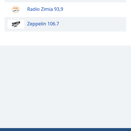
Color
Radio Zimia 93,9
Opacity
Zeppelin 106.7
Caption
Area
Background
Color
Opacity
Font
Size
Text
Edge
Style