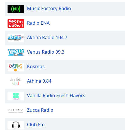
Beginning
of
Music Factory Radio
dialog
window.
Radio ENA
Escape
will
Aktina Radio 104.7
cancel
and
close
Venus Radio 99.3
the
window.
Kosmos
Text
Athina 9.84
Color
Vanilla Radio Fresh Flavors
Opacity
Zucca Radio
Text
Background
Club Fm