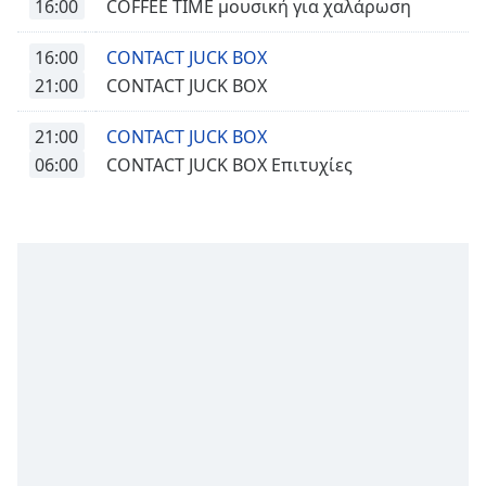
16:00
COFFEE TIME μουσική για χαλάρωση
Remaining
Time
-
16:00
CONTACT JUCK BOX
-:-
21:00
CONTACT JUCK BOX
1x
21:00
CONTACT JUCK BOX
Playback
Rate
06:00
CONTACT JUCK BOX Επιτυχίες
Chapters
Chapters
Descriptions
descriptions
off
,
selected
Subtitles
subtitles
settings
,