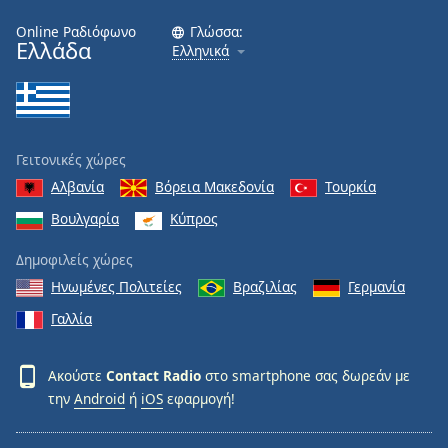
Online Ραδιόφωνο
Γλώσσα:
Font
Ελλάδα
Ελληνικά
Family
Reset
Done
Γειτονικές χώρες
Close
Modal
Αλβανία
Βόρεια Μακεδονία
Τουρκία
Dialog
End
Βουλγαρία
Κύπρος
of
dialog
Δημοφιλείς χώρες
window.
Ηνωμένες Πολιτείες
Βραζιλίας
Γερμανία
Γαλλία
Ακούστε
Contact Radio
στο smartphone σας δωρεάν με
την
Android
ή
iOS
εφαρμογή!