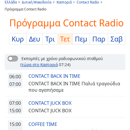
is
Ελλάδα
Δυτική Μακεδονία
Καστοριά
Contact Radio
loading.
Πρόγραμμα Contact Radio
Play
Video
Πρόγραμμα Contact Radio
Play
Skip
Backward
Κυρ
Δευ
Τρι
Τετ
Πεμ
Παρ
Σαβ
Skip
Forward
Mute
Εκπομπές με χρόνο ραδιοφωνικού σταθμού
Current
(
τώρα στο Καστοριά
07:24)
Time
0:00
/
CONTACT BACK IN TIME
06:00
Duration
-:-
CONTACT BACK IN TIME Παλιά τραγούδια
07:00
Loaded
:
που αγαπήσαμε
0.00%
Stream
07:00
CONTACT JUCK BOX
Type
LIVE
15:00
CONTACT JUCK BOX
Seek to
live,
currently
15:00
COFFEE TIME
behind
live
LIVE