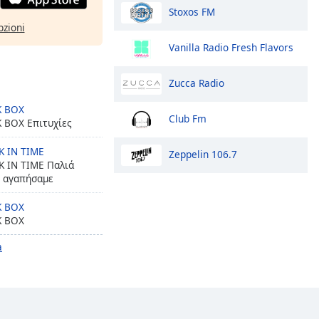
Stoxos FM
pzioni
Vanilla Radio Fresh Flavors
Zucca Radio
K BOX
Club Fm
 BOX Επιτυχίες
 IN TIME
Zeppelin 106.7
 IN TIME Παλιά
υ αγαπήσαμε
K BOX
K BOX
a