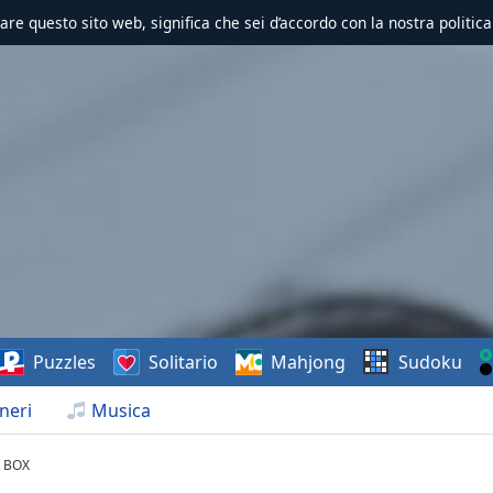
zzare questo sito web, significa che sei d’accordo con la nostra politica
Puzzles
Solitario
Mahjong
Sudoku
neri
Musica
 BOX