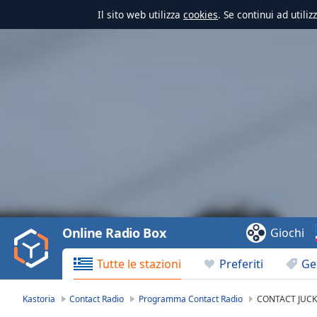
Il sito web utilizza
cookies
. Se continui ad utili
Video
Player
is
loading.
Play
Video
Online Radio Box
Giochi
Play
Skip
Tutte le stazioni
Preferiti
Ge
Backward
Skip
Forward
Kastoria
Contact Radio
Programma Contact Radio
CONTACT JUCK
Mute