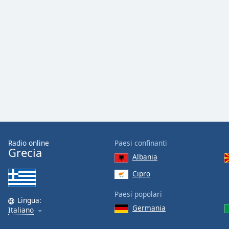
Audio
Track
Picture-
in-
Picture
Fullscreen
This
is
a
modal
window.
Beginning
Radio online
Paesi confinanti
of
Grecia
Albania
dialog
window.
Cipro
Escape
will
Paesi popolari
Lingua:
cancel
Germania
Italiano
and
close