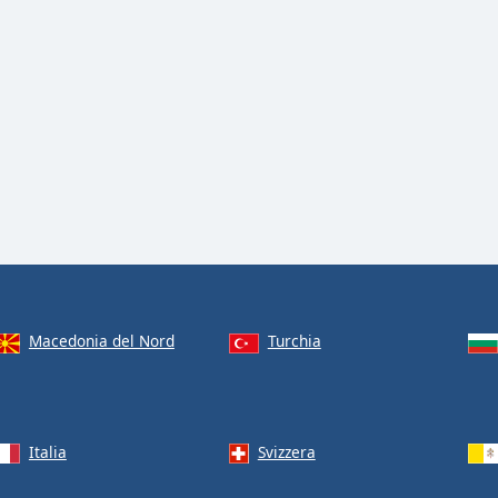
Macedonia del Nord
Turchia
Italia
Svizzera