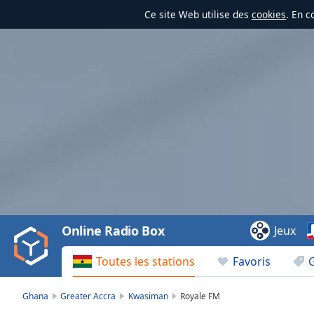
Ce site Web utilise des
cookies
. En c
Video
Player
is
loading.
Play
Video
Online Radio Box
Jeux
Play
Skip
Toutes les stations
Favoris
Backward
Skip
Forward
Ghana
Greater Accra
Kwasiman
Royale FM
Mute