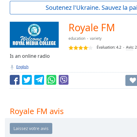
Current
Soutenez l'Ukraine. Sauvez la p
Time
0:00
/
Duration
-:-
Royale FM
Loaded
:
0.00%
education
variety
0:00
Évaluation:
4.2
Avis
:
2
Stream
Type
Is an online radio
LIVE
Seek to
English
live,
currently
behind
live
LIVE
Remaining
Time
-
-:-
Royale FM avis
1x
Playback
Rate