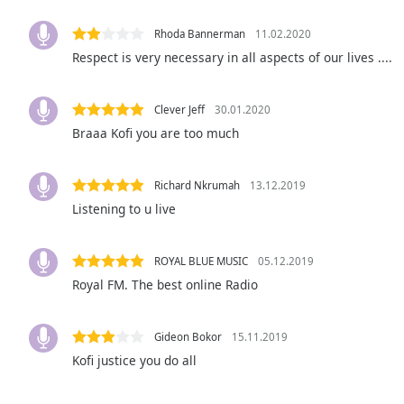
Audio
Track
Rhoda Bannerman
11.02.2020
Respect is very necessary in all aspects of our lives ....
Picture-
in-
Picture
Fullscreen
Clever Jeff
30.01.2020
This
Braaa Kofi you are too much
is
a
modal
Richard Nkrumah
13.12.2019
window.
Listening to u live
Beginning
ROYAL BLUE MUSIC
05.12.2019
of
dialog
Royal FM. The best online Radio
window.
Escape
Gideon Bokor
15.11.2019
will
Kofi justice you do all
cancel
and
close