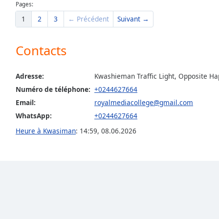
Pages:
the
1
2
3
← Précédent
Suivant →
window.
Text
Contacts
Color
Adresse:
Kwashieman Traffic Light, Opposite Ha
Opacity
Numéro de téléphone:
+0244627664
Email:
royalmediacollege@gmail.com
Text
WhatsApp:
+0244627664
Background
Heure à Kwasiman
:
14:59
,
08.06.2026
Color
Opacity
Caption
Area
Background