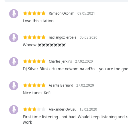
Chapters
Chapters
Ramson Okonah
09.05.2021
Love this station
Descriptions
descriptions
nadiangozi eroele
05.03.2020
off
,
Wooow 💓💓💓💓💓💓💓
selected
Subtitles
Charles Jerkins
27.02.2020
subtitles
DJ Silver Blinkz Hu me ndwom na ad3n....you are too good
settings
,
opens
Asante Bernard
27.02.2020
subtitles
Nice tunes Kofi
settings
dialog
subtitles
Alexander Owusu
15.02.2020
off
,
First time listening - not bad. Would keep listening and
selected
work