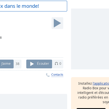
aix dans le monde!
8
J’aime
38
Écouter
0
Contacts
Installez
l'applicati
Radio Box pour 
intelligent et d'éco
radio préférées en
soy