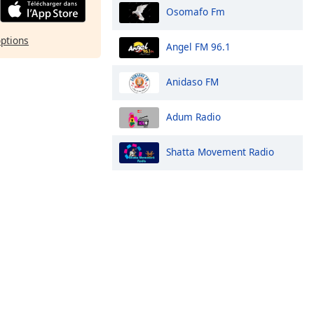
Osomafo Fm
options
Angel FM 96.1
Anidaso FM
Adum Radio
Shatta Movement Radio