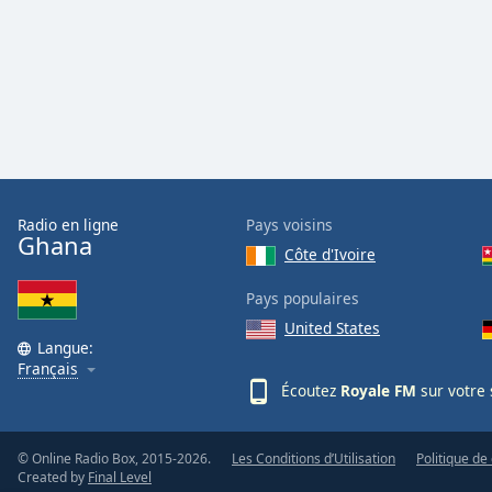
Color
Opacity
Font
Size
Text
Radio en ligne
Pays voisins
Ghana
Edge
Côte d'Ivoire
Style
Pays populaires
United States
Font
Langue:
Family
Français
Écoutez
Royale FM
sur votre 
Reset
Done
© Online Radio Box, 2015-2026.
Les Conditions d’Utilisation
Politique de 
Close
Created by
Final Level
Modal