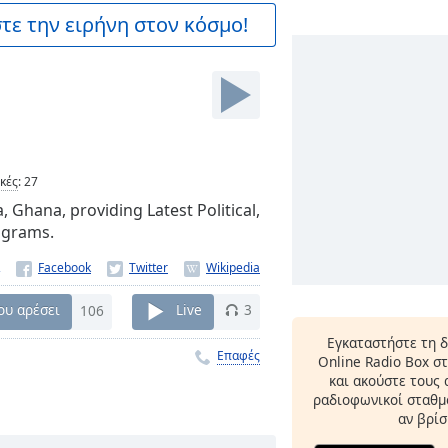
ε την ειρήνη στον κόσμο!
ικές
:
27
 Ghana, providing Latest Political,
ograms.
υ αρέσει
106
Live
3
Εγκαταστήστε τη 
Επαφές
Online Radio Box σ
και ακούστε τους
ραδιοφωνικοί σταθμο
αν βρίσ