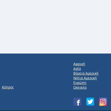
Αφρική
Ασία
Βόρεια Αμερική
Νότια Αμερική
Ευρώπη
Κύπρος
Ωκεανία