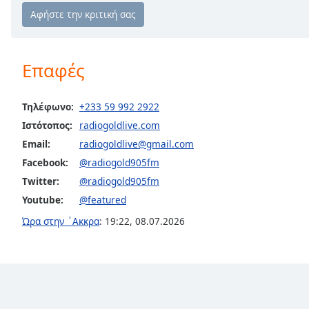
Chapters
Chapters
Descriptions
Επαφές
descriptions
off
,
Τηλέφωνο:
+233 59 992 2922
selected
Ιστότοπος:
radiogoldlive.com
Subtitles
Email:
radiogoldlive@gmail.com
Facebook:
@radiogold905fm
subtitles
settings
,
Twitter:
@radiogold905fm
opens
Youtube:
@featured
subtitles
Ώρα στην ΄Aκκρα
:
19:22
,
08.07.2026
settings
dialog
subtitles
off
,
selected