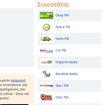
Συνιστάται
Okay FM
Peace FM
Hello FM
Citi FM
HighLife Radio
Rainbow Radio
δωρεάν
εφαρμογή
το smartphone σας
Starr FM
 αγαπημένους σας
ί online - όπου και
Otec FM
κεστε!