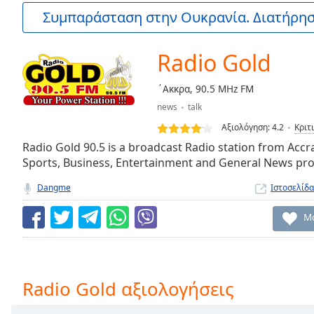
Current
Συμπαράσταση στην Ουκρανία. Διατήρηστ
Time
0:00
/
Duration
-:-
Radio Gold
Loaded
:
0.00%
΄Aκκρα, 90.5 MHz FM
0:00
news
talk
Stream
Type
LIVE
Αξιολόγηση:
4.2
Κριτ
Seek to
Radio Gold 90.5 is a broadcast Radio station from Accra,
live,
Sports, Business, Entertainment and General News pr
currently
behind
live
LIVE
Dangme
Ιστοσελίδα
Remaining
Time
-
Μο
-:-
1x
Playback
Radio Gold αξιολογήσεις
Rate