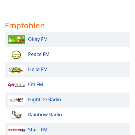
Color
Opacity
Empfohlen
Caption
Okay FM
Area
Background
Peace FM
Color
Hello FM
Opacity
Citi FM
Font
Size
HighLife Radio
Text
Rainbow Radio
Edge
Style
Starr FM