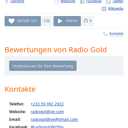
Dangme
Webseite
Remaining
Time
-
-:-
Gefällt mir
106
Hören
4
1x
Kontakte
Playback
Rate
Bewertungen von Radio Gold
Chapters
Chapters
Descriptions
descriptions
Kontakte
off
,
selected
Telefon:
+233 59 992 2922
Subtitles
Website:
radiogoldlive.com
Email:
radiogoldlive@gmail.com
subtitles
settings
,
Facebook:
@radiogold905fm