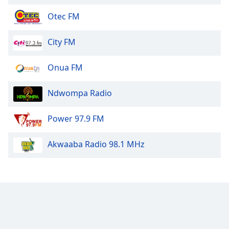
Otec FM
Font
Family
City FM
Reset
Onua FM
Done
Close
Modal
Ndwompa Radio
Dialog
End
Power 97.9 FM
of
dialog
window.
Akwaaba Radio 98.1 MHz