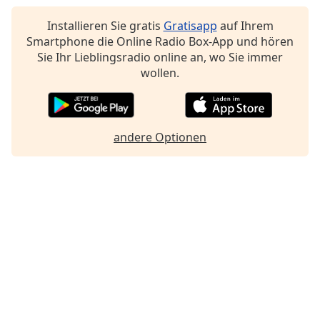
Beginning
of
Installieren Sie gratis
Gratisapp
auf Ihrem
dialog
Smartphone die Online Radio Box-App und hören
window.
Sie Ihr Lieblingsradio online an, wo Sie immer
Escape
wollen.
will
cancel
and
close
andere Optionen
the
window.
Text
Color
Opacity
Text
Background