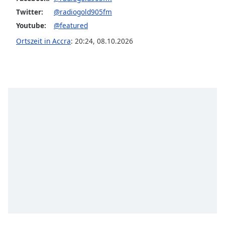
opens
Twitter:
@radiogold905fm
subtitles
Youtube:
@featured
settings
dialog
Ortszeit in Accra
:
20:24
,
08.10.2026
subtitles
off
,
selected
Audio
Track
Picture-
in-
Picture
Fullscreen
This
is
a
modal
window.