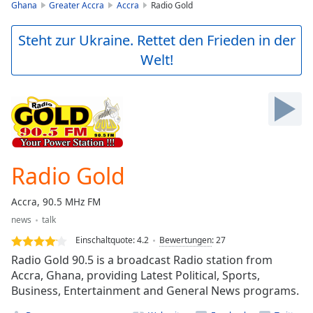
is
Ghana
Greater Accra
Accra
Radio Gold
loading.
Play
Steht zur Ukraine. Rettet den Frieden in der
Video
Welt!
Play
Skip
Backward
Skip
Forward
Mute
Current
Time
0:00
Radio Gold
/
Duration
-:-
Accra, 90.5 MHz FM
Loaded
:
news
talk
0.00%
Stream
Einschaltquote:
4.2
Bewertungen
:
27
Type
LIVE
Radio Gold 90.5 is a broadcast Radio station from
Seek to
Accra, Ghana, providing Latest Political, Sports,
live,
Business, Entertainment and General News programs.
currently
behind
live
LIVE