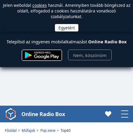
Jelen weboldal
cookies
használ. Amennyiben tovább böngészed az
oldalt, elfogadod a cookies használatára vonatkozó
szabályzatunkat.
Telepítsd az ingyenes mobilalkalmazást
Online Radio Box
Nem, köszönöm
Online Radio Box
Video
Player
is
Főoldal
Műfajok
Pop zene
Top40