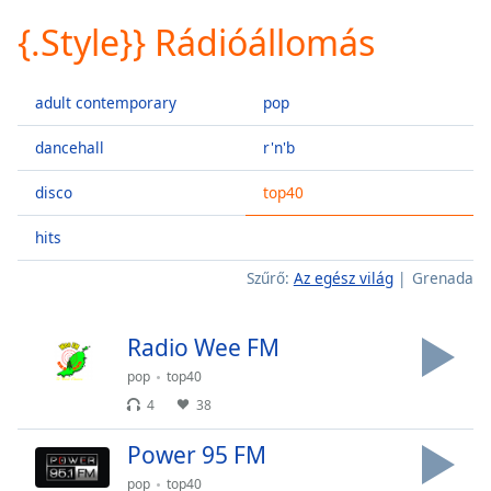
loading.
{.Style}} Rádióállomás
Play
Video
Play
adult contemporary
pop
Skip
Backward
Skip
dancehall
r'n'b
Forward
Mute
disco
top40
Current
Time
0:00
hits
/
Szűrő:
Az egész világ
Grenada
Duration
-:-
Loaded
:
0.00%
Radio Wee FM
Stream
Type
LIVE
pop
top40
4
38
Seek to
live,
currently
Power 95 FM
behind
live
LIVE
pop
top40