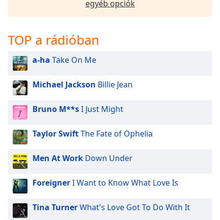
egyéb opciók
of
dialog
window.
Escape
TOP a rádióban
will
cancel
a-ha
Take On Me
and
close
Michael Jackson
Billie Jean
the
window.
Bruno M**s
I Just Might
Text
Taylor Swift
The Fate of Ophelia
Color
Men At Work
Down Under
Opacity
Foreigner
I Want to Know What Love Is
Text
Background
Tina Turner
What's Love Got To Do With It
Color