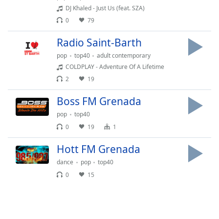
Remaining
DJ Khaled - Just Us (feat. SZA)
Time
-
0
79
-:-
Radio Saint-Barth
1x
pop
top40
adult contemporary
Playback
Rate
COLDPLAY - Adventure Of A Lifetime
2
19
Chapters
Boss FM Grenada
Chapters
pop
top40
Descriptions
0
19
1
descriptions
Hott FM Grenada
off
,
selected
dance
pop
top40
0
15
Subtitles
subtitles
settings
,