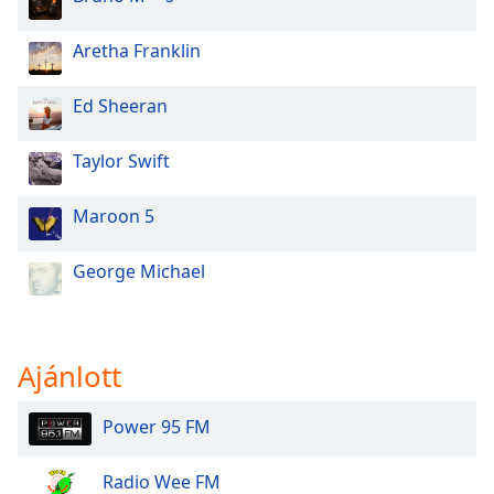
Font
Family
Aretha Franklin
Ed Sheeran
Reset
Done
Taylor Swift
Close
Modal
Dialog
Maroon 5
End
of
dialog
George Michael
window.
Ajánlott
Power 95 FM
Radio Wee FM