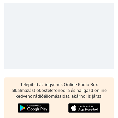
opens
subtitles
settings
dialog
subtitles
off
,
selected
Audio
Track
Picture-
in-
Picture
Fullscreen
This
Telepítsd az ingyenes Online Radio Box
is
alkalmazást okostelefonodra és hallgasd online
a
kedvenc rádióállomásaidat, akárhol is jársz!
modal
window.
Beginning