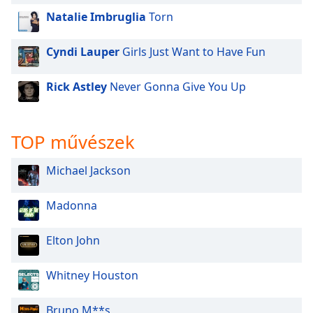
Natalie Imbruglia
Torn
Opacity
Cyndi Lauper
Girls Just Want to Have Fun
Caption
Area
Rick Astley
Never Gonna Give You Up
Background
Color
TOP művészek
Opacity
Michael Jackson
Font
Madonna
Size
Elton John
Text
Edge
Whitney Houston
Style
Bruno M**s