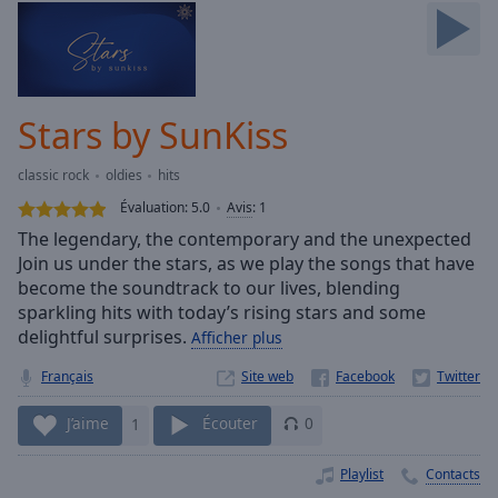
Skip
Forward
Mute
Current
Time
0:00
Stars by SunKiss
/
Duration
-:-
classic rock
oldies
hits
Loaded
:
0.00%
Évaluation:
5.0
Avis
:
1
Stream
The legendary, the contemporary and the unexpected
Type
LIVE
Join us under the stars, as we play the songs that have
Seek to
become the soundtrack to our lives, blending
live,
sparkling hits with today’s rising stars and some
currently
delightful surprises.
behind
Afficher plus
live
LIVE
Remaining
Français
Site web
Time
-
-:-
J’aime
1
Écouter
0
1x
Playlist
Contacts