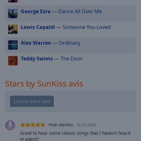
cancel
and
George Ezra
— Dance All Over Me
close
the
Lewis Capaldi
— Someone You Loved
window.
Alex Warren
— Ordinary
Text
Color
Teddy Swims
— The Door
Opacity
Stars by SunKiss avis
Text
Background
Color
Opacity
Peter Mackley
16.12.2023
Great to hear some classic songs that I haven't heard
Caption
in ages!!!