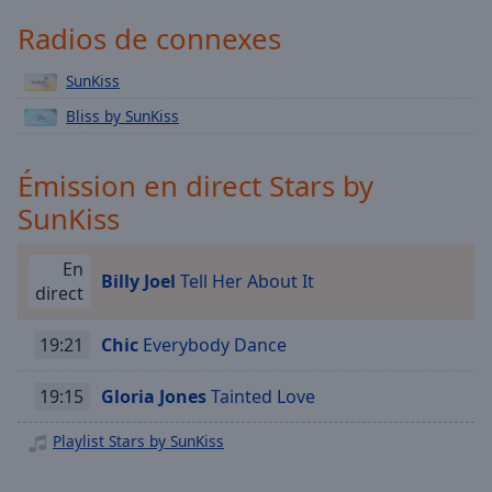
Playback
Rate
Radios de connexes
Chapters
SunKiss
Chapters
Bliss by SunKiss
Descriptions
Émission en direct Stars by
descriptions
off
,
SunKiss
selected
En
Subtitles
Billy Joel
Tell Her About It
direct
subtitles
settings
,
19:21
Chic
Everybody Dance
opens
subtitles
19:15
Gloria Jones
Tainted Love
settings
dialog
Playlist Stars by SunKiss
subtitles
off
,