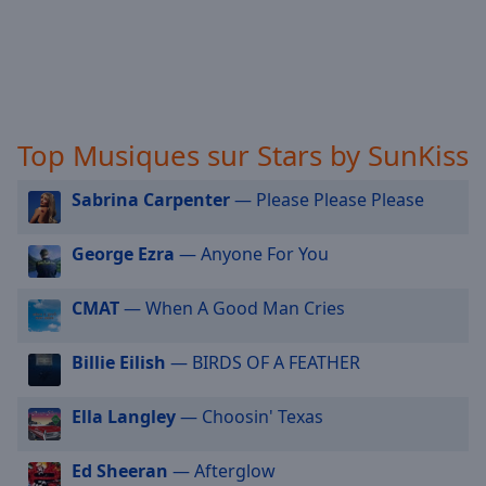
selected
Audio
Track
Picture-
in-
Top Musiques sur Stars by SunKiss
Picture
Fullscreen
Sabrina Carpenter
— Please Please Please
This
is
a
George Ezra
— Anyone For You
modal
window.
CMAT
— When A Good Man Cries
Beginning
Billie Eilish
— BIRDS OF A FEATHER
of
dialog
Ella Langley
— Choosin' Texas
window.
Escape
will
Ed Sheeran
— Afterglow