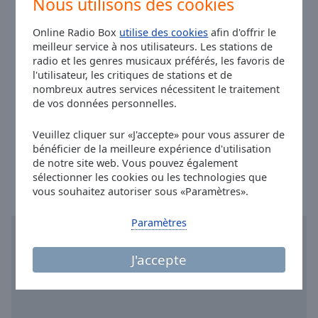
Nous utilisons des cookies
+33786838590
Done
téléphone:
Close
Site:
www.sunkiss.radio
Online Radio Box
utilise des cookies
afin d'offrir le
Modal
Dialog
meilleur service à nos utilisateurs. Les stations de
Email:
hello@sunkiss.radio
End
radio et les genres musicaux préférés, les favoris de
WhatsApp:
+33786838590
of
l'utilisateur, les critiques de stations et de
Facebook:
@sunkisslife
dialog
nombreux autres services nécessitent le traitement
de vos données personnelles.
window.
Twitter:
@sunkisslife
Instagram:
@sunkissradio
Veuillez cliquer sur «J'accepte» pour vous assurer de
bénéficier de la meilleure expérience d'utilisation
Heure à Cannes
:
21:27
,
08.07.2026
de notre site web. Vous pouvez également
sélectionner les cookies ou les technologies que
vous souhaitez autoriser sous «Paramètres».
Paramètres
J'accepte