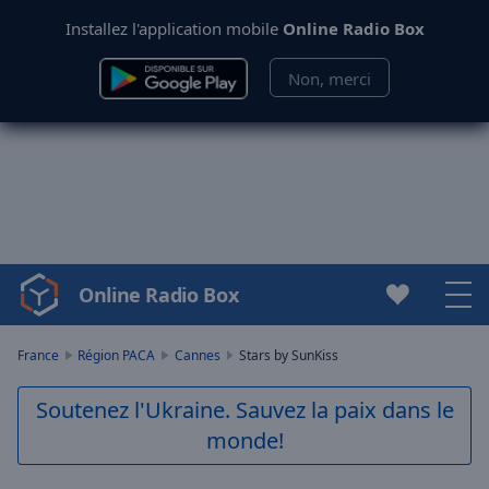
Installez l'application mobile
Online Radio Box
Non, merci
Online Radio Box
Video
Player
is
France
Région PACA
Cannes
Stars by SunKiss
loading.
Play
Soutenez l'Ukraine. Sauvez la paix dans le
Video
monde!
Play
Skip
Backward