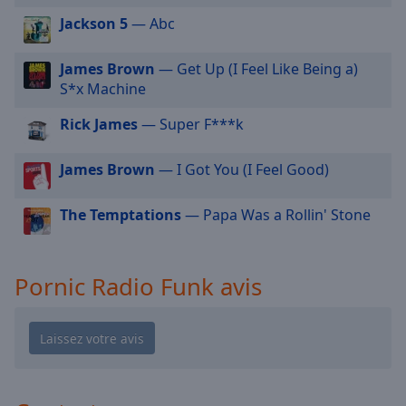
cancel
and
Jackson 5
— Abc
close
the
James Brown
— Get Up (I Feel Like Being a)
window.
S*x Machine
Rick James
— Super F***k
Text
Color
James Brown
— I Got You (I Feel Good)
Opacity
The Temptations
— Papa Was a Rollin' Stone
Text
Background
Pornic Radio Funk avis
Color
Opacity
Caption