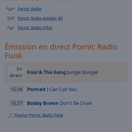
Playback
Rate
Pornic Radio
Chapters
Pornic Radio Années 80
Chapters
Pornic Radio Infos
Descriptions
Émission en direct Pornic Radio
descriptions
Funk
off
,
selected
En
Kool & The Gang
Jungle Boogie
direct
Subtitles
subtitles
15:34
Portrait
I Can Call You
settings
,
opens
15:27
Bobby Brown
Don't Be Cruel
subtitles
settings
Playlist Pornic Radio Funk
dialog
subtitles
off
,