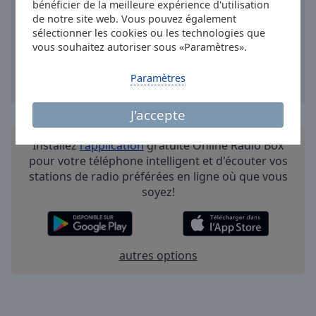
bénéficier de la meilleure expérience d'utilisation
Done
de notre site web. Vous pouvez également
Close
sélectionner les cookies ou les technologies que
Modal
Dialog
vous souhaitez autoriser sous «Paramètres».
End
of
Paramètres
dialog
window.
J'accepte
Installez
l'application
gratuite Online Radio Box
pour votre téléphone intelligent et d'écouter vos
stations de radio préférées en ligne où que vous
soyez!
autres options