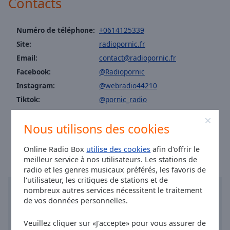
Contacts
Area
Background
Color
Numéro de téléphone:
+0614125339
Site:
radiopornic.fr
Opacity
Email:
contact@radiopornic.fr
Facebook:
@Radiopornic
Instagram:
@webradio44210
Font
Size
Tiktok:
@pornic_radio
Youtube:
@featured
Nous utilisons des cookies
Text
Heure à Pornic
:
17:42
,
08.06.2026
Edge
Online Radio Box
utilise des cookies
afin d'offrir le
Style
meilleur service à nos utilisateurs. Les stations de
radio et les genres musicaux préférés, les favoris de
Font
l'utilisateur, les critiques de stations et de
nombreux autres services nécessitent le traitement
Family
de vos données personnelles.
Veuillez cliquer sur «J'accepte» pour vous assurer de
Reset