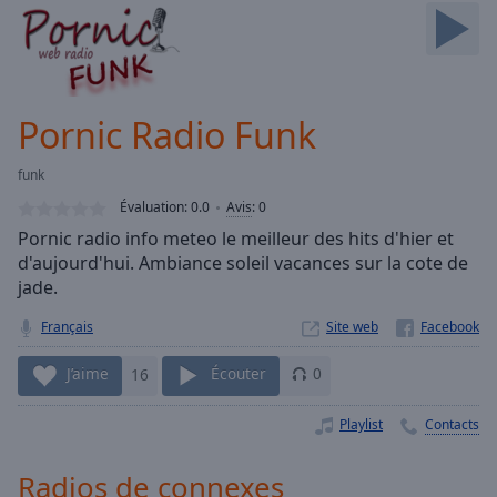
Skip
Forward
Mute
Current
Time
0:00
Pornic Radio Funk
/
Duration
-:-
funk
Loaded
:
0.00%
Évaluation:
0.0
Avis
:
0
Stream
Pornic radio info meteo le meilleur des hits d'hier et
Type
LIVE
d'aujourd'hui. Ambiance soleil vacances sur la cote de
Seek to
jade.
live,
currently
Français
Site web
behind
live
LIVE
Remaining
J’aime
16
Écouter
0
Time
-
-:-
Playlist
Contacts
1x
Radios de connexes