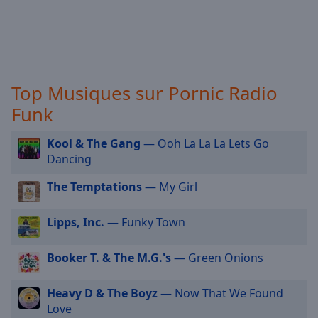
selected
Audio
Track
Picture-
Top Musiques sur Pornic Radio
in-
Picture
Funk
Fullscreen
This
Kool & The Gang
— Ooh La La La Lets Go
is
Dancing
a
modal
The Temptations
— My Girl
window.
Lipps, Inc.
— Funky Town
Beginning
of
Booker T. & The M.G.'s
— Green Onions
dialog
window.
Escape
Heavy D & The Boyz
— Now That We Found
will
Love