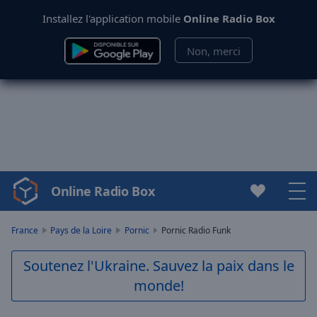
Installez l'application mobile
Online Radio Box
Non, merci
Online Radio Box
Video
Player
is
France
Pays de la Loire
Pornic
Pornic Radio Funk
loading.
Play
Soutenez l'Ukraine. Sauvez la paix dans le
Video
monde!
Play
Skip
Backward