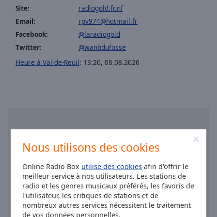
Area
Site:
radiogold.fr.nf
Background
Email:
rpv974@hotmail.fr
Color
Facebook:
@laradiogold
Twitter:
@wanbdufosse
Opacity
Heure à Val-de-Reuil
:
13:20
,
08.08.2026
Font
Size
Text
Edge
Style
Nous utilisons des cookies
Online Radio Box
utilise des cookies
afin d'offrir le
Font
meilleur service à nos utilisateurs. Les stations de
Family
radio et les genres musicaux préférés, les favoris de
l'utilisateur, les critiques de stations et de
nombreux autres services nécessitent le traitement
Reset
de vos données personnelles.