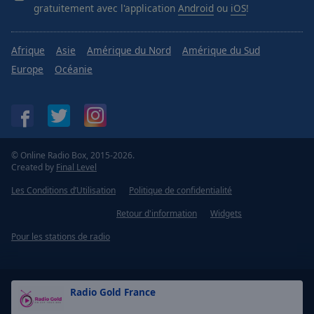
gratuitement avec l'application
Android
ou
iOS
!
Afrique
Asie
Amérique du Nord
Amérique du Sud
Europe
Océanie
© Online Radio Box, 2015-2026.
Created by
Final Level
Les Conditions d’Utilisation
Politique de confidentialité
Retour d'information
Widgets
Pour les stations de radio
Radio Gold France