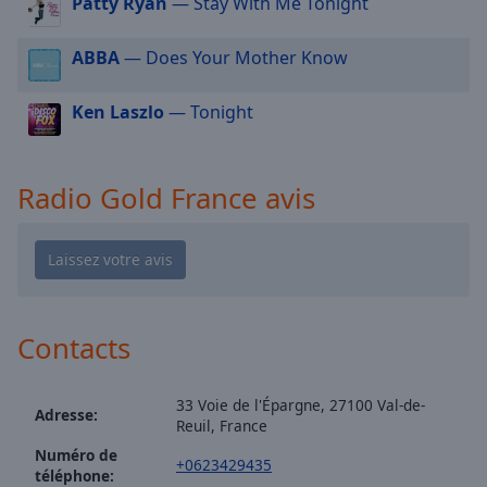
Patty Ryan
— Stay With Me Tonight
cancel
and
close
ABBA
— Does Your Mother Know
the
window.
Ken Laszlo
— Tonight
Text
Color
Radio Gold France avis
Opacity
Text
Background
Contacts
Color
33 Voie de l'Épargne, 27100 Val-de-
Opacity
Adresse:
Reuil, France
Numéro de
+0623429435
Caption
téléphone: