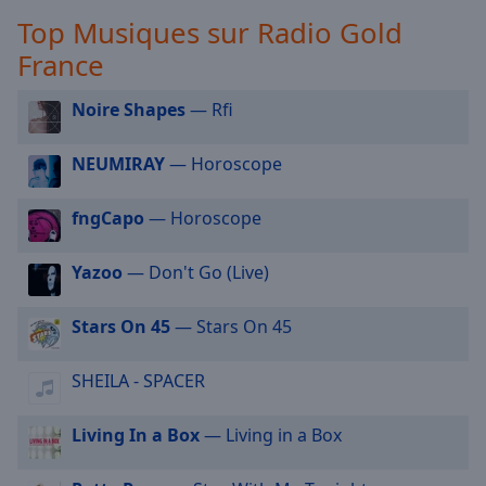
selected
Top Musiques sur Radio Gold
France
Audio
Track
Noire Shapes
— Rfi
Picture-
in-
Picture
NEUMIRAY
— Horoscope
Fullscreen
This
fngCapo
— Horoscope
is
a
Yazoo
— Don't Go (Live)
modal
window.
Stars On 45
— Stars On 45
Beginning
of
SHEILA - SPACER
dialog
window.
Living In a Box
— Living in a Box
Escape
will