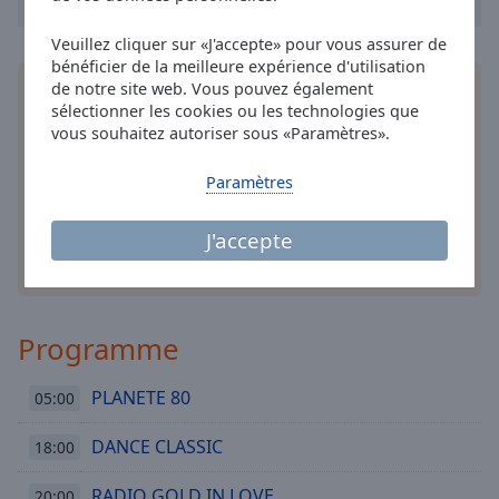
Done
Close
Veuillez cliquer sur «J'accepte» pour vous assurer de
Modal
bénéficier de la meilleure expérience d'utilisation
Dialog
de notre site web. Vous pouvez également
Installez
l'application
gratuite Online Radio Box
End
sélectionner les cookies ou les technologies que
pour votre téléphone intelligent et d'écouter vos
of
vous souhaitez autoriser sous «Paramètres».
stations de radio préférées en ligne où que vous
dialog
soyez!
window.
Paramètres
J'accepte
autres options
Programme
PLANETE 80
05:00
DANCE CLASSIC
18:00
RADIO GOLD IN LOVE
20:00