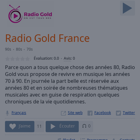
Skip
Forward
Mute
Current
Time
0:00
Radio Gold France
/
Duration
-:-
90s
80s
70s
Loaded
:
0.00%
Évaluation:
0.0
Avis
:
0
Stream
Parce quon a tous quelque chose des années 80, Radio
Type
LIVE
Gold vous propose de revivre en musique les années
Seek to
70 à 90. En journée la part belle est réservée aux
live,
années 80 et en soirée de nombreuses thématiques
currently
musicales avec en guise de respiration quelques
behind
live
LIVE
chroniques de la vie quotidiennes.
Remaining
Time
-
Français
Site web
-:-
J’aime
11
Écouter
0
1x