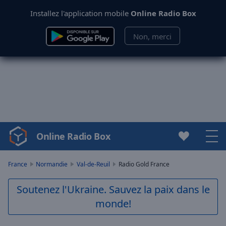
Installez l'application mobile
Online Radio Box
Non, merci
Online Radio Box
Video
Player
is
France
Normandie
Val-de-Reuil
Radio Gold France
loading.
Play
Soutenez l'Ukraine. Sauvez la paix dans le
Video
monde!
Play
Skip
Backward