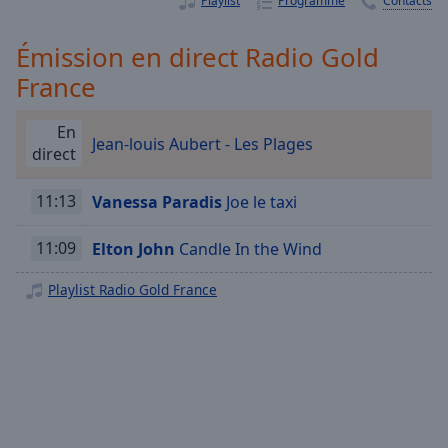
Playlist
Programme
Contacts
Playback
Rate
Émission en direct Radio Gold
Chapters
France
Chapters
En
Descriptions
Jean-louis Aubert - Les Plages
direct
descriptions
off
,
11:13
Vanessa Paradis
Joe le taxi
selected
11:09
Elton John
Candle In the Wind
Subtitles
subtitles
Playlist Radio Gold France
settings
,
opens
subtitles
settings
dialog
subtitles
off
,