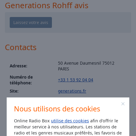
Generations Rohff avis
Area
Background
Color
Opacity
Contacts
Font
Size
50 Avenue Daumesnil 75012
Adresse:
PARIS
Text
Numéro de
+33 1 53 92 04 04
Edge
téléphone:
Style
Site:
generations.fr
Email:
contact@generations.fr
Font
Nous utilisons des cookies
Facebook:
@GenerationsFM
Family
Twitter:
@generations
Online Radio Box
utilise des cookies
afin d'offrir le
Instagram:
@generations.fr
meilleur service à nos utilisateurs. Les stations de
Youtube:
@featured
Reset
radio et les genres musicaux préférés, les favoris de