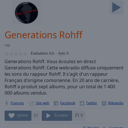
Skip
Forward
Mute
Current
Time
0:00
Generations Rohff
/
Duration
-:-
rap
Loaded
:
0.00%
Évaluation:
0.0
Avis
:
0
Stream
Generations Rohff. Vous écoutez en direct
Type
LIVE
Generations Rohff. Cette webradio diffuse uniquement
Seek to
les sons du rappeur Rohff. Il s'agit d'un rappeur
live,
Français d'origine comorienne. En 20 ans de carrière,
currently
Rohff a produit sept albums, pour un total de 1 400
behind
live
LIVE
000 albums vendus.
Remaining
Time
-
Français
Site web
-:-
J’aime
51
Écouter
0
1x