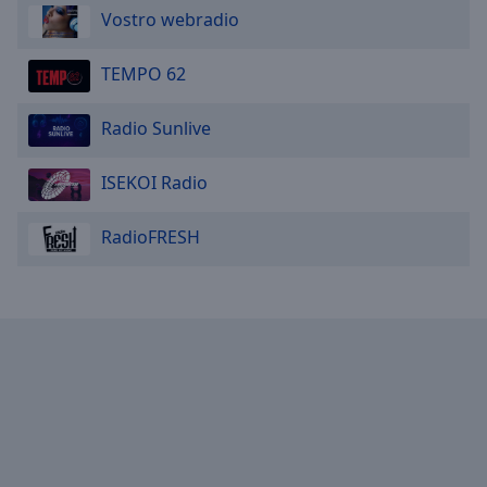
Vostro webradio
TEMPO 62
Radio Sunlive
ISEKOI Radio
RadioFRESH