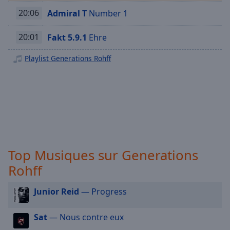
Générations Soul
selected
20:06
Admiral T
Number 1
Générations New Jack
Audio
Générations Girl
20:01
Fakt 5.9.1
Ehre
Track
Generations Wati B
Playlist Generations Rohff
Picture-
in-
Générations Rap US Gold
Picture
Générations Freestyle
Fullscreen
This
Generations - Noël
is
a
Générations - JUL
modal
Generations - R&B Gold
window.
Top Musiques sur Generations
Generations - La Fouine
Beginning
Rohff
Generations Rap Français
of
Generations - 2000
dialog
Junior Reid
— Progress
window.
Generations - 90
Escape
Sat
— Nous contre eux
Générations Afrobeat
will