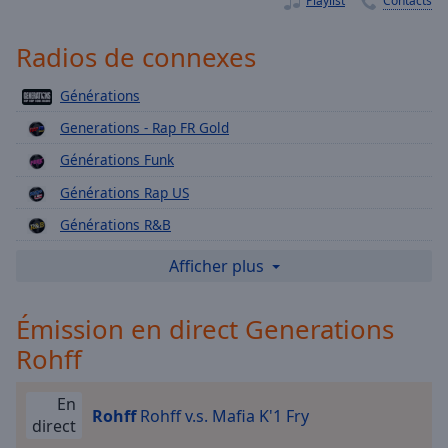
Playlist
Contacts
Playback
Rate
Radios de connexes
Chapters
Chapters
Générations
Generations - Rap FR Gold
Descriptions
Générations Funk
descriptions
off
,
Générations Rap US
selected
Générations R&B
Subtitles
Générations Hype
Afficher plus
subtitles
Générations Reggae
settings
,
Émission en direct Generations
Générations Booba
opens
Rohff
Générations Reggaeton
subtitles
settings
Générations En Mode Brand New
dialog
En
Rohff
Rohff v.s. Mafia K'1 Fry
Générations Slow jam
subtitles
direct
off
,