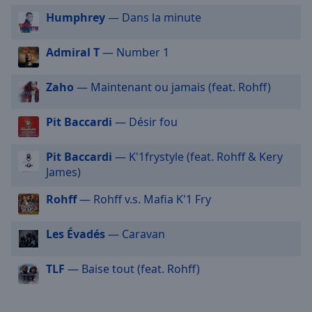
cancel
Générations Rookie
Humphrey
— Dans la minute
and
Générations Ninho
close
the
Générations Drill
Admiral T
— Number 1
window.
Générations 2010
Zaho
— Maintenant ou jamais (feat. Rohff)
Text
Générations Dancehall
Color
Générations TikTok
Pit Baccardi
— Désir fou
Générations Marseille
Opacity
Pit Baccardi
— K'1frystyle (feat. Rohff & Kery
Générations 69
James)
Générations Belgique
Text
Rohff
— Rohff v.s. Mafia K'1 Fry
Background
Générations Poulet Braisé
Color
Générations G-Funk
Les Évadés
— Caravan
Générations UK
Opacity
TLF
— Baise tout (feat. Rohff)
Caption