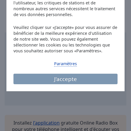
l'utilisateur, les critiques de stations et de
Done
Heure à Paris
:
22:10
,
08.10.2026
nombreux autres services nécessitent le traitement
Close
Modal
de vos données personnelles.
Dialog
End
Veuillez cliquer sur «J'accepte» pour vous assurer de
of
bénéficier de la meilleure expérience d'utilisation
dialog
de notre site web. Vous pouvez également
window.
sélectionner les cookies ou les technologies que
vous souhaitez autoriser sous «Paramètres».
Paramètres
J'accepte
Installez
l'application
gratuite Online Radio Box
pour votre téléphone intelligent et d'écouter vos