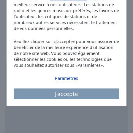
Done
meilleur service à nos utilisateurs. Les stations de
Twitter:
@frequence3
Close
radio et les genres musicaux préférés, les favoris de
Modal
Instagram:
@frequence3
l'utilisateur, les critiques de stations et de
Dialog
nombreux autres services nécessitent le traitement
Youtube:
@featured
End
de vos données personnelles.
of
Heure à Château-Renault
:
20:27
,
08.08.2026
dialog
Veuillez cliquer sur «J'accepte» pour vous assurer de
window.
bénéficier de la meilleure expérience d'utilisation
de notre site web. Vous pouvez également
sélectionner les cookies ou les technologies que
vous souhaitez autoriser sous «Paramètres».
Paramètres
J'accepte