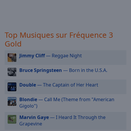
selected
Audio
Track
Top Musiques sur Fréquence 3
Picture-
in-
Gold
Picture
Fullscreen
This
Jimmy Cliff
— Reggae Night
is
a
Bruce Springsteen
— Born in the U.S.A.
modal
window.
Double
— The Captain of Her Heart
Beginning
Blondie
— Call Me (Theme from "American
of
Gigolo")
dialog
window.
Marvin Gaye
— I Heard It Through the
Escape
Grapevine
will