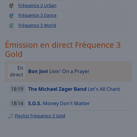
Playback
Fréquence 3 Urban
Rate
Fréquence 3 Dance
Chapters
Fréquence 3 World
Chapters
Descriptions
Émission en direct Fréquence 3
Gold
descriptions
off
,
selected
En
Bon Jovi
Livin' On a Prayer
direct
Subtitles
subtitles
18:19
The Michael Zager Band
Let's All Chant
settings
,
opens
18:14
S.O.S.
Money Don't Matter
subtitles
settings
Playlist Fréquence 3 Gold
dialog
subtitles
off
,