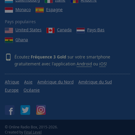
Monaco
Espagne
Pays populaires
United States
Canada
Pays-Bas
Ghana
Écoutez
Fréquence 3 Gold
sur votre smartphone
gratuitement avec l'application
Android
ou
iOS
!
Afrique
Asie
Amérique du Nord
Amérique du Sud
Europe
Océanie
© Online Radio Box, 2015-2026.
Created by
Final Level