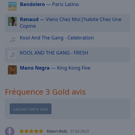
cancel
Bandolero
— Paris Latino
and
close
Renaud
— Viens Chez Moi J'habite Chez Une
the
Copine
window.
Kool And The Gang - Celebration
Text
Color
KOOL AND THE GANG - FRESH
Opacity
Mano Negra
— King Kong Five
Text
Fréquence 3 Gold avis
Background
Color
Opacity
Caption
Robert (Rob)
27.02.2023