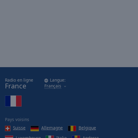
Radio en ligne
Langue:
France
Français
Pays voisins
Suisse
Allemagne
Belgique
Luxembourg
Italie
Andorre