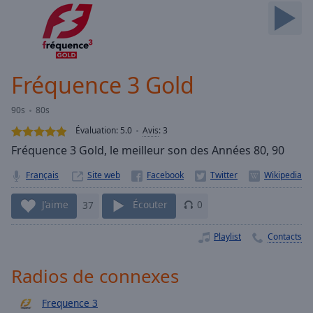
Skip
Forward
Mute
Current
Time
0:00
Fréquence 3 Gold
/
Duration
-:-
90s
80s
Loaded
:
0.00%
Évaluation:
5.0
Avis
:
3
Stream
Fréquence 3 Gold, le meilleur son des Années 80, 90
Type
LIVE
Français
Site web
Seek to
live,
currently
J’aime
37
Écouter
0
behind
live
LIVE
Remaining
Playlist
Contacts
Time
-
-:-
Radios de connexes
1x
Frequence 3