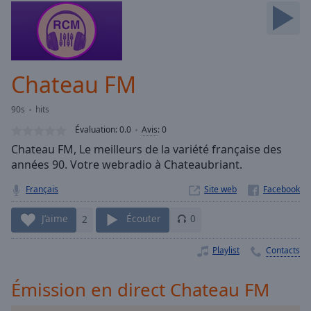
Skip
Forward
Mute
Current
Time
0:00
Chateau FM
/
Duration
-:-
90s
hits
Loaded
:
0.00%
Évaluation:
0.0
Avis
:
0
Stream
Chateau FM, Le meilleurs de la variété française des
Type
LIVE
années 90. Votre webradio à Chateaubriant.
Seek to
live,
Français
Site web
currently
behind
J’aime
2
Écouter
0
live
LIVE
Remaining
Time
-
Playlist
Contacts
-:-
Émission en direct Chateau FM
1x