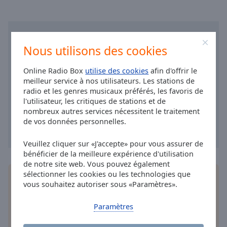
Area
Background
Color
Nous utilisons des cookies
Opacity
Online Radio Box
utilise des cookies
afin d'offrir le
meilleur service à nos utilisateurs. Les stations de
Font
radio et les genres musicaux préférés, les favoris de
Size
l'utilisateur, les critiques de stations et de
nombreux autres services nécessitent le traitement
de vos données personnelles.
Text
Edge
Veuillez cliquer sur «J'accepte» pour vous assurer de
Style
bénéficier de la meilleure expérience d'utilisation
de notre site web. Vous pouvez également
sélectionner les cookies ou les technologies que
Installez
l'application
gratuite Online Radio Box
Font
vous souhaitez autoriser sous «Paramètres».
pour votre téléphone intelligent et d'écouter vos
Family
stations de radio préférées en ligne où que vous
Paramètres
soyez!
Reset