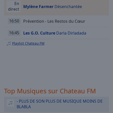
Playback
En
Rate
Mylène Farmer
Désenchantée
direct
Chapters
16:50
Prévention - Les Restos du Cœur
Chapters
16:45
Les G.O. Culture
Darla Dirladada
Descriptions
descriptions
Playlist Chateau FM
off
,
selected
Subtitles
subtitles
settings
,
opens
Top Musiques sur Chateau FM
subtitles
settings
dialog
- PLUS DE SON PLUS DE MUSIQUE MOINS DE
subtitles
BLABLA
off
,