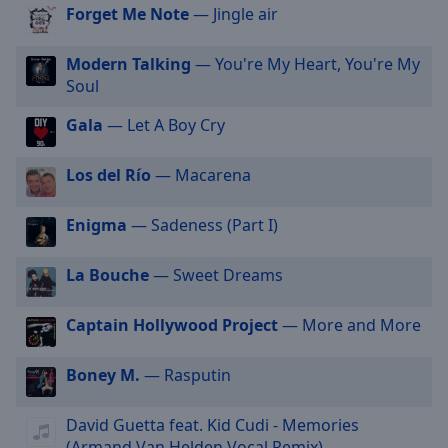
Forget Me Note
— Jingle air
selected
Audio
Modern Talking
— You're My Heart, You're My
Track
Soul
Picture-
Gala
— Let A Boy Cry
in-
Picture
Fullscreen
Los del Río
— Macarena
This
is
Enigma
— Sadeness (Part I)
a
modal
window.
La Bouche
— Sweet Dreams
Beginning
Captain Hollywood Project
— More and More
of
dialog
Boney M.
— Rasputin
window.
Escape
David Guetta feat. Kid Cudi - Memories
will
(Armand Van Helden Vocal Remix)