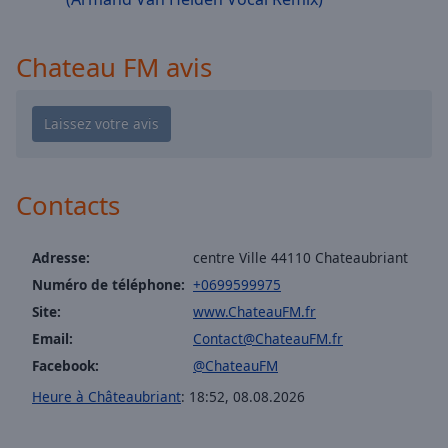
cancel
and
close
Chateau FM avis
the
window.
Text
Color
Contacts
Opacity
Adresse:
centre Ville 44110 Chateaubriant
Text
Numéro de téléphone:
+0699599975
Background
Site:
www.ChateauFM.fr
Color
Email:
Contact@ChateauFM.fr
Facebook:
@ChateauFM
Opacity
Heure à Châteaubriant
:
18:52
,
08.08.2026
Caption