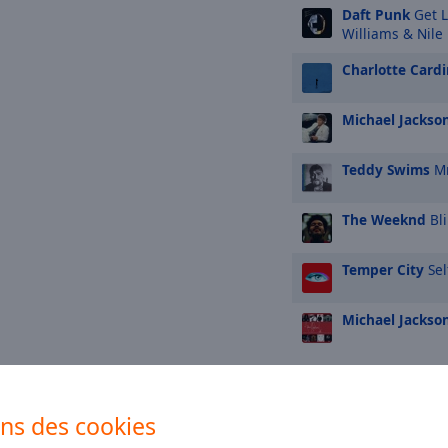
Daft Punk
Get L
Williams & Nile
Charlotte Cardi
Michael Jackso
Teddy Swims
Mr
The Weeknd
Bli
Temper City
Sel
Michael Jackso
TOP artistes
ons des cookies
Michael Jackson