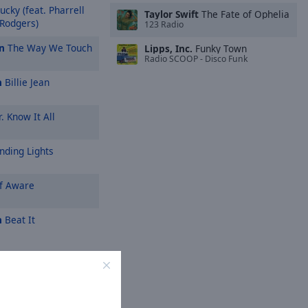
ucky (feat. Pharrell
Taylor Swift
The Fate of Ophelia
 Rodgers)
123 Radio
n
The Way We Touch
Lipps, Inc.
Funky Town
Radio SCOOP - Disco Funk
n
Billie Jean
. Know It All
nding Lights
f Aware
n
Beat It