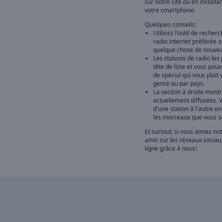
sur notre site ou en installa
votre smartphone.
Quelques conseils:
Utilisez l'outil de recher
radio internet préférée 
quelque chose de nouveau
Les stations de radio les
tête de liste et vous po
de spécial qui vous plait
genre ou par pays.
La section à droite montr
actuellement diffusées. 
d'une station à l'autre e
les morceaux que vous so
Et surtout, si vous aimez not
amis sur les réseaux sociaux
ligne grâce à nous!