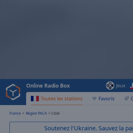
Video
Player
is
loading.
Play
Video
Online Radio Box
Jeux
Play
Skip
Toutes les stations
Favoris
Backward
Skip
Forward
France
Région PACA
L'Isle
Mute
Current
Soutenez l'Ukraine. Sauvez la p
Time
0:00