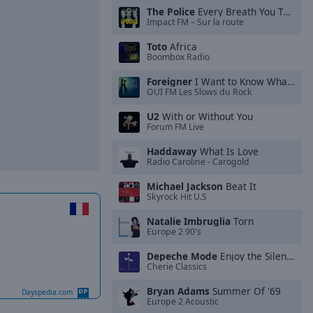
The Police
Every Breath You Take
Impact FM – Sur la route
Toto
Africa
Boombox Radio
Foreigner
I Want to Know What Love Is
OUI FM Les Slows du Rock
U2
With or Without You
Forum FM Live
Haddaway
What Is Love
Radio Caroline - Carogold
Michael Jackson
Beat It
Skyrock Hit U.S
Natalie Imbruglia
Torn
Europe 2 90's
Depeche Mode
Enjoy the Silence
Cherie Classics
Bryan Adams
Summer Of '69
Dayspedia.com
Europe 2 Acoustic