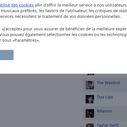
utilise des cookies
afin d'offrir le meilleur service à nos utilisateur
musicaux préférés, les favoris de l'utilisateur, les critiques de stat
Madonna
rvices nécessitent le traitement de vos données personnelles.
Coldplay
r «J'accepte» pour vous assurer de bénéficier de la meilleure expéri
 Vous pouvez également sélectionner les cookies ou les technolog
r sous «Paramètres».
David Guetta
Ed Sheeran
Bruno M**s
The Weeknd
Dua Lipa
Rihanna
Taylor Swift