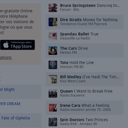
Bruce Springsteen
Dancing In the Dark
Forum - 80s
ion gratuite Online
votre téléphone
Dire Straits
Money for Nothing
uter vos stations de
Tendance Ouest FM Poprock
 ligne où que vous
ez!
Spandau Ballet
True
Deauville La Radio
The Cars
Drive
Nestes FM
options
Toto
Hold the Line
Horizon FM 80
t
Bill Medley
(I've Had) The Time of My Life
Kiss West Coast
st Might
Queen
I Want to Break Free
Radio Souvenir
VER DREAM
Irene Cara
What a Feeling
Radio souvenir année 70 -2000
 Fate of Ophelia
Spin Doctors
Two Princes
Radio RVA - Années 90