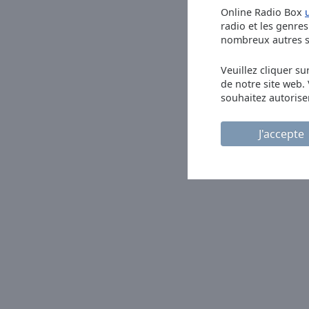
window.
Online Radio Box
radio et les genres 
Text
nombreux autres se
Color
Veuillez cliquer su
de notre site web.
Opacity
souhaitez autorise
Text
J'accepte
Background
Color
Opacity
Caption
Area
Background
Color