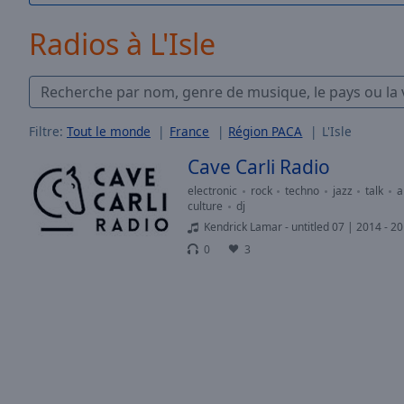
/
Duration
-:-
Radios à L'Isle
Loaded
:
0.00%
0:00
Stream
Type
LIVE
Filtre:
Tout le monde
France
Région PACA
L'Isle
Seek to
Cave Carli Radio
live,
currently
behind
electronic
rock
techno
jazz
talk
a
live
LIVE
culture
dj
Remaining
Kendrick Lamar - untitled 07 | 2014 - 2
Time
-
0
3
-:-
1x
Playback
Rate
Chapters