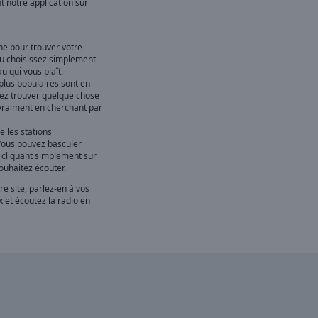
nt notre application sur
che pour trouver votre
ou choisissez simplement
 qui vous plaît.
 plus populaires sont en
uvez trouver quelque chose
 vraiment en cherchant par
e les stations
Vous pouvez basculer
n cliquant simplement sur
uhaitez écouter.
re site, parlez-en à vos
 et écoutez la radio en