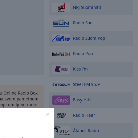
NRJ Suomihitit
Radio Sun
Radio SuomiPop
Radio Pori
Kiss fm
Steel FM 95.9
nu Online Radio Box
 na svom pametnom
Easy Hits
svoje omiljene radio
ta - gde god da ste!
Radio Hear
Ålands Radio
opcije