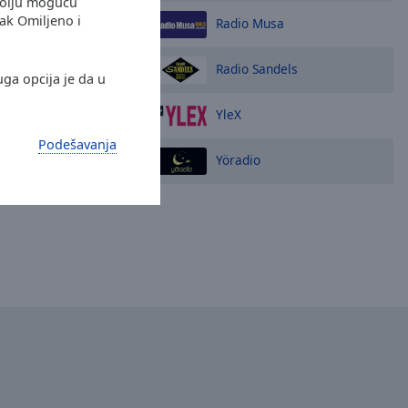
bolju moguću
jak Omiljeno i
Radio Musa
Radio Sandels
uga opcija je da u
YleX
Podešavanja
Yöradio