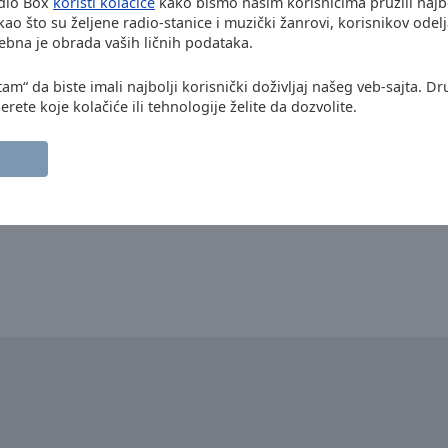
adio Box
koristi kolačiće
kako bismo našim korisnicima pružili naj
ao što su željene radio-stanice i muzički žanrovi, korisnikov odel
bna je obrada vaših ličnih podataka.
tam“ da biste imali najbolji korisnički doživljaj našeg veb-sajta. Dr
rete koje kolačiće ili tehnologije želite da dozvolite.