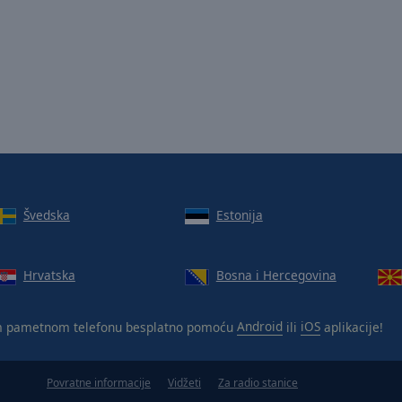
Švedska
Estonija
Hrvatska
Bosna i Hercegovina
 pametnom telefonu besplatno pomoću
Android
ili
iOS
aplikacije!
Povratne informacije
Vidžeti
Za radio stanice