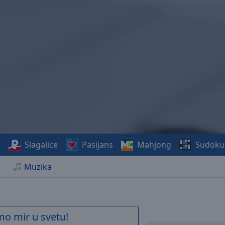
e
Slagalice
Pasijans
Mahjong
Sudoku
Muzika
mo mir u svetu!