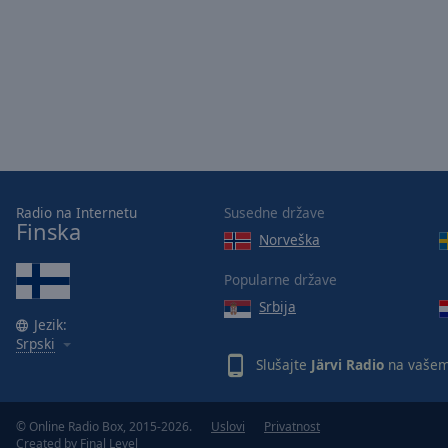
Picture-
in-
Picture
Fullscreen
This
is
a
modal
window.
Radio na Internetu
Susedne države
Finska
Beginning
Norveška
of
dialog
Popularne države
window.
Srbija
Escape
Jezik:
will
Srpski
cancel
Slušajte
Järvi Radio
na vašem
and
close
the
© Online Radio Box, 2015-2026.
Uslovi
Privatnost
Created by
Final Level