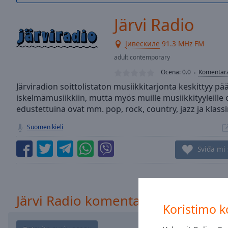
/
Duration
-:-
Järvi Radio
Loaded
:
0.00%
Јивескиле
91.3 MHz FM
0:00
adult contemporary
Stream
Type
LIVE
Ocena:
0.0
Komentar
Seek to
Järviradion soittolistaton musiikkitarjonta keskittyy pä
live,
iskelmämusiikkiin, mutta myös muille musiikkityyleille 
currently
behind
edustettuina ovat mm. pop, rock, country, jazz ja klass
live
LIVE
Remaining
Suomen kieli
Time
-
-:-
Sviđa mi
1x
Playback
Rate
Järvi Radio komentara
Koristimo k
Chapters