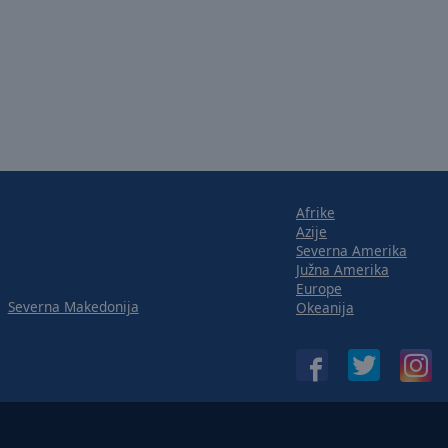
Afrike
Azije
Severna Amerika
Južna Amerika
Europe
Severna Makedonija
Okeanija