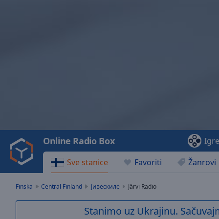
Video
Player
is
loading.
Play
Video
Online Radio Box
Igr
Play
Skip
Sve stanice
Favoriti
Žanrovi
Backward
Skip
Forward
Finska
Central Finland
Јивескиле
Järvi Radio
Mute
Current
Stanimo uz Ukrajinu. Sačuvaj
Time
0:00