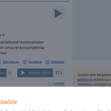
a
:
0
äasiallisesti kotimaiseen
on omia erikoisohjelmia;
inen
Veb-lokacija
 se
3
Slušajte uživo
0
Instalirajte besplat
aplikacija
aplikaciju
Kontakti
telefonu i slušajte 
stanice preko interne
olačiće
druge 