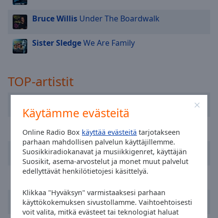
cancel
and
Bruce Willis
Under The Boardwalk
close
the
Sister Sledge
We Are Family
window.
Text
Color
TOP-artistit
Keith Sweat
Opacity
Käytämme evästeitä
Sly & The Family Stone
Online Radio Box
käyttää evästeitä
tarjotakseen
Text
parhaan mahdollisen palvelun käyttäjillemme.
Background
Alexander O'Neal
Suosikkiradiokanavat ja musiikkigenret, käyttäjän
Color
Suosikit, asema-arvostelut ja monet muut palvelut
edellyttävät henkilötietojesi käsittelyä.
Bay City Rollers
Opacity
Klikkaa "Hyväksyn" varmistaaksesi parhaan
Digital Underground
käyttökokemuksen sivustollamme. Vaihtoehtoisesti
Caption
voit valita, mitkä evästeet tai teknologiat haluat