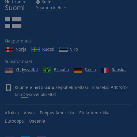
Nettiradio
Kieli:
Suomi
Suomen kieli
Naapurimaat
Norja
Ruotsi
Viro
Suositut maat
Yhdysvallat
Brasilia
Saksa
Ranska
Kuuntele
nettiradio
älypuhelimellasi ilmaiseksi
Android
-
tai
iOS
-sovelluksella!
Afrikka
Aasia
Pohjois-Amerikka
Etelä-Amerikka
Eurooppa
Oseania