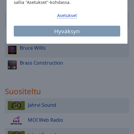
sallia "Asetukset"-kohdassa.
Area
Afrika Bambaataa
Background
Asetukset
Color
Gladys Knight
Hyväksyn
Level 42
Opacity
Bruce Willis
Font
Size
Brass Construction
Text
Edge
Style
Suositeltu
Jahrvi Sound
Font
Family
MOI Web Radio
Reset