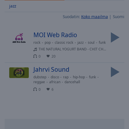
Skip
jazz
Forward
Suodatin:
Koko maailma
Suomi
Mute
Current
Time
0:00
MOI Web Radio
/
Duration
-:-
rock
pop
classic rock
jazz
soul
funk
Loaded
:
THE NATURAL YOGURT BAND - CHIT CHAT
0.00%
0
20
Stream
Type
LIVE
Jahrvi Sound
Seek to
dubstep
disco
rap
hip-hop
funk
live,
reggae
african
dancehall
currently
behind
0
6
live
LIVE
Remaining
Time
-
-:-
1x