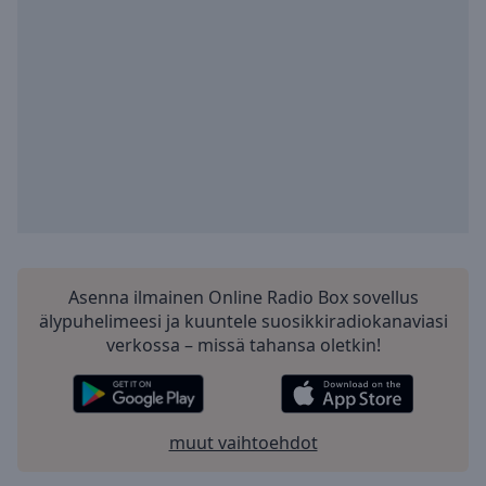
Playback
Rate
Chapters
Chapters
Descriptions
descriptions
off
,
selected
Subtitles
Asenna ilmainen Online Radio Box sovellus
subtitles
älypuhelimeesi ja kuuntele suosikkiradiokanaviasi
settings
,
verkossa – missä tahansa oletkin!
opens
subtitles
settings
dialog
muut vaihtoehdot
subtitles
off
,