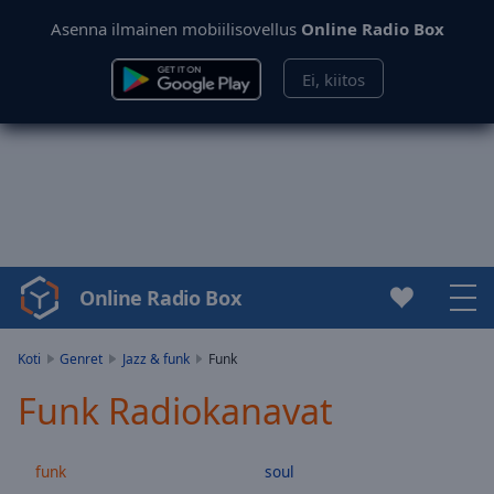
Asenna ilmainen mobiilisovellus
Online Radio Box
Ei, kiitos
Online Radio Box
Video
Player
is
Koti
Genret
Jazz & funk
Funk
loading.
Funk Radiokanavat
Play
Video
Play
funk
soul
Skip
Backward