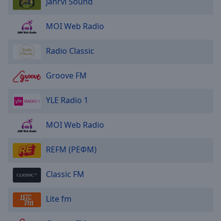
Jahrvi Sound
Done
Close
Modal
MOI Web Radio
Dialog
End
Radio Classic
of
dialog
window.
Groove FM
YLE Radio 1
MOI Web Radio
REFM (РЕФМ)
Classic FM
Lite fm