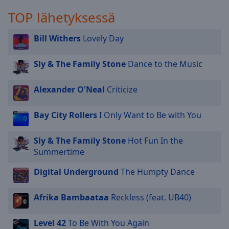
selected
TOP lähetyksessä
Audio
Bill Withers
Lovely Day
Track
Picture-
Sly & The Family Stone
Dance to the Music
in-
Picture
Fullscreen
Alexander O'Neal
Criticize
This
is
Bay City Rollers
I Only Want to Be with You
a
modal
window.
Sly & The Family Stone
Hot Fun In the
Summertime
Beginning
Digital Underground
The Humpty Dance
of
dialog
window.
Afrika Bambaataa
Reckless (feat. UB40)
Escape
will
Level 42
To Be With You Again