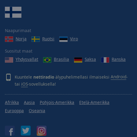
Naapurimaat
Norja
Ruotsi
Viro
Suositut maat
Yhdysvallat
Brasilia
Saksa
Ranska
Kuuntele
nettiradio
älypuhelimellasi ilmaiseksi
Android
-
tai
iOS
-sovelluksella!
Afrikka
Aasia
Pohjois-Amerikka
Etelä-Amerikka
Eurooppa
Oseania