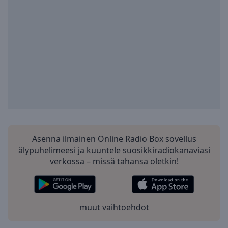
Playback
Rate
Chapters
Chapters
Descriptions
descriptions
off
,
selected
Subtitles
Asenna ilmainen Online Radio Box sovellus
subtitles
älypuhelimeesi ja kuuntele suosikkiradiokanaviasi
settings
,
verkossa – missä tahansa oletkin!
opens
subtitles
settings
dialog
muut vaihtoehdot
subtitles
off
,