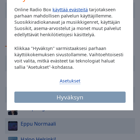
cancel
and
Eppu Normaali
Tahroja paperilla
Online Radio Box
käyttää evästeitä
tarjotakseen
close
parhaan mahdollisen palvelun käyttäjillemme.
the
Suosikkiradiokanavat ja musiikkigenret, käyttäjän
Ahti
Tähdet
Suosikit, asema-arvostelut ja monet muut palvelut
window.
edellyttävät henkilötietojesi käsittelyä.
Text
TOP-artistit
Klikkaa "Hyväksyn" varmistaaksesi parhaan
Color
käyttökokemuksen sivustollamme. Vaihtoehtoisesti
voit valita, mitkä evästeet tai teknologiat haluat
Taylor Swift
sallia "Asetukset"-kohdassa.
Opacity
Bruno M**s
Asetukset
Text
Dua Lipa
Background
Hyväksyn
Color
Enrique Iglesias
Opacity
Eppu Normaali
Caption
Haloo Helsinki!