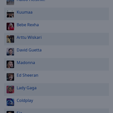
Area
Background
Kuumaa
Color
Bebe Rexha
Opacity
Arttu Wiskari
Font
Size
David Guetta
Madonna
Text
Edge
Style
Ed Sheeran
Lady Gaga
Font
Family
Coldplay
Reset