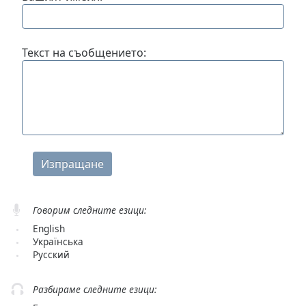
Remaining
Time
-
-:-
Текст на съобщението:
1x
Playback
Rate
Chapters
Chapters
Descriptions
descriptions
Говорим следните езици:
off
,
English
selected
Українська
Русский
Subtitles
subtitles
Разбираме следните езици:
settings
,