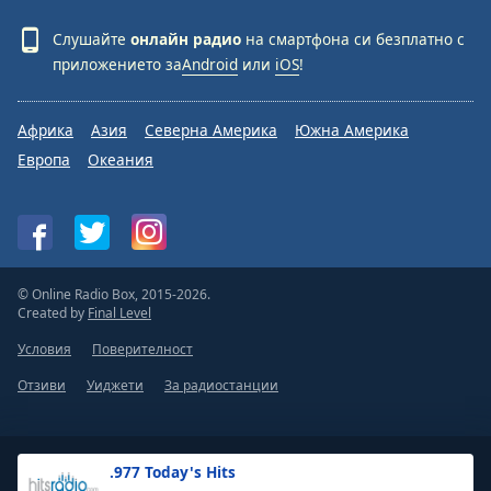
Beginning
of
Слушайте
онлайн радио
на смартфона си безплатно с
dialog
приложението за
Android
или
iOS
!
window.
Escape
will
Африка
Азия
Северна Америка
Южна Америка
cancel
Европа
Океания
and
close
the
window.
Text
© Online Radio Box, 2015-2026.
Created by
Final Level
Color
Условия
Поверителност
Opacity
Отзиви
Уиджети
За радиостанции
Text
Background
.977 Today's Hits