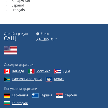
Беларуская
opens
Español
subtitles
Français
settings
dialog
subtitles
off
,
Онлайн радио
Език:
selected
САЩ
Български
Audio
Track
Picture-
in-
Съседни държави
Picture
Канада
Мексико
Куба
Fullscreen
This
Бахамски острови
Белиз
is
a
Популярни държави
modal
Германия
Гърция
Сърбия
window.
България