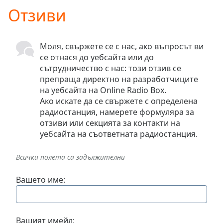
is
Отзиви
loading.
Play
Video
Play
Моля, свържете се с нас, ако въпросът ви
Skip
се отнася до уебсайта или до
Backward
сътрудничество с нас: този отзив се
Skip
препраща директно на разработчиците
Forward
на уебсайта на Online Radio Box.
Mute
Ако искате да се свържете с определена
Current
радиостанция, намерете формуляра за
Time
0:00
отзиви или секцията за контакти на
/
уебсайта на съответната радиостанция.
Duration
-:-
Loaded
:
Всички полета са задължителни
0.00%
Stream
Вашето име:
Type
LIVE
Seek to
live,
currently
behind
Вашият имейл:
live
LIVE