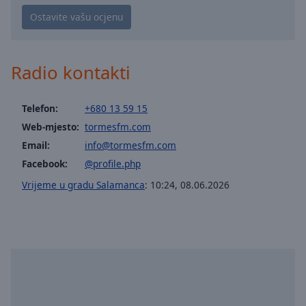
Playback
Rate
Chapters
Chapters
Radio kontakti
Descriptions
Telefon:
+680 13 59 15
descriptions
Web-mjesto:
tormesfm.com
off
,
selected
Email:
info@tormesfm.com
Facebook:
@profile.php
Subtitles
Vrijeme u gradu Salamanca
:
10:24
,
08.06.2026
subtitles
settings
,
opens
subtitles
settings
dialog
subtitles
off
,