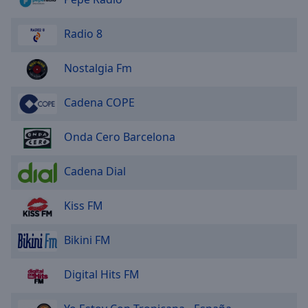
Area
Background
Radio 8
Color
Nostalgia Fm
Opacity
Cadena COPE
Font
Size
Onda Cero Barcelona
Cadena Dial
Text
Edge
Style
Kiss FM
Bikini FM
Font
Family
Digital Hits FM
Reset