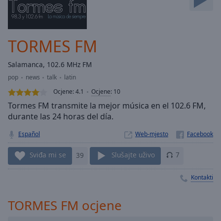
Skip
Forward
Mute
Current
TORMES FM
Time
0:00
/
Salamanca, 102.6 MHz FM
Duration
-:-
pop
news
talk
latin
Loaded
:
0.00%
Ocjene:
4.1
Ocjene
:
10
Stream
Tormes FM transmite la mejor música en el 102.6 FM,
Type
LIVE
durante las 24 horas del día.
Seek to
live,
Español
Web-mjesto
currently
behind
Sviđa mi se
39
Slušajte uživo
7
live
LIVE
Remaining
Time
-
Kontakti
-:-
TORMES FM ocjene
1x