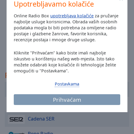
cancel
Upotrebljavamo kolačiće
and
close
Online Radio Box
upotrebljava kolačiće
za pružanje
the
najbolje usluge korisnicima. Obrada vaših osobnih
window.
podataka mogla bi biti potrebna za omiljene radio
postaje i glazbene žanrove, favorite korisnika,
recenzije postaja i mnoge druge usluge.
Text
Color
Kliknite "Prihvaćam" kako biste imali najbolje
iskustvo u korištenju našeg web-mjesta. Isto tako
možete odabrati koje kolačiće ili tehnologije želite
Opacity
omogućiti u "Postavkama".
Preporučeno
Text
Postavkama
Cadena 100 Barcelona
Background
Color
Prihvaćam
Flaix FM
Opacity
Cadena SER
Caption
Pepe Radio