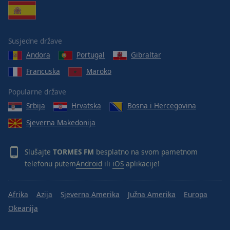
Susjedne države
Andora
Portugal
Gibraltar
Francuska
Maroko
Popularne države
Srbija
Hrvatska
Bosna i Hercegovina
Sjeverna Makedonija
Slušajte
TORMES FM
besplatno na svom pametnom
telefonu putem
Android
ili
iOS
aplikacije!
Afrika
Azija
Sjeverna Amerika
Južna Amerika
Europa
Okeanija