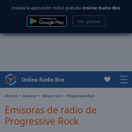
Instala la aplicación móvil gratuita
Online Radio Box
No, gracias
Online Radio Box
Video
Player
is
Al inicio
Géneros
Música rock
Progressive Rock
loading.
Emisoras de radio de
Play
Video
Progressive Rock
Play
Skip
Backward