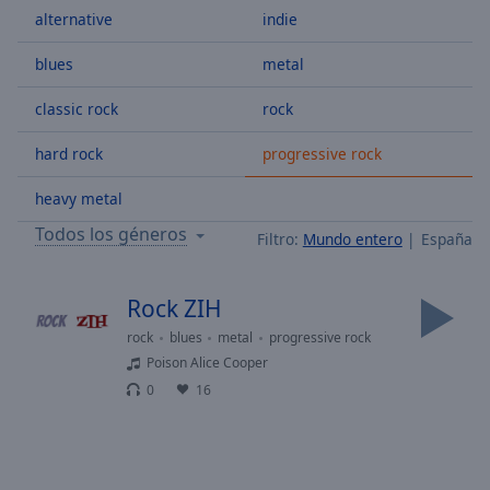
alternative
indie
Skip
Forward
Mute
blues
metal
Current
Time
0:00
classic rock
rock
/
hard rock
progressive rock
Duration
-:-
Loaded
:
heavy metal
0.00%
Stream
Todos los géneros
Filtro:
Mundo entero
España
Type
LIVE
Seek to
live,
Rock ZIH
currently
behind
rock
blues
metal
progressive rock
live
LIVE
Poison Alice Cooper
Remaining
Time
-
0
16
-:-
1x