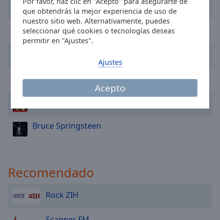
Por favor, haz clic en "Acepto" para asegurarte de
The Rolling Stones
Area
que obtendrás la mejor experiencia de uso de
Background
nuestro sitio web. Alternativamente, puedes
Color
Bryan Adams
seleccionar qué cookies o tecnologías deseas
permitir en "Ajustes".
R.E.M.
Opacity
Ajustes
The Police
Font
Acepto
Size
Dire Straits
Text
Bruce Springsteen
Edge
Style
Recomendado
Font
Family
Rock ZIH
Reset
Scanner FM