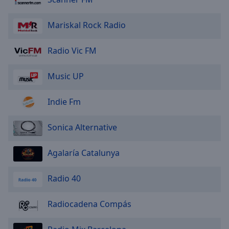
Done
Close
Mariskal Rock Radio
Modal
Dialog
End
Radio Vic FM
of
dialog
window.
Music UP
Indie Fm
Sonica Alternative
Agalaría Catalunya
Radio 40
Radiocadena Compás