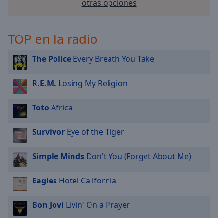
otras opciones
selected
Audio
TOP en la radio
Track
Picture-
The Police
Every Breath You Take
in-
Picture
Fullscreen
R.E.M.
Losing My Religion
This
is
Toto
Africa
a
modal
Survivor
Eye of the Tiger
window.
Beginning
Simple Minds
Don't You (Forget About Me)
of
dialog
Eagles
Hotel California
window.
Escape
Bon Jovi
Livin' On a Prayer
will