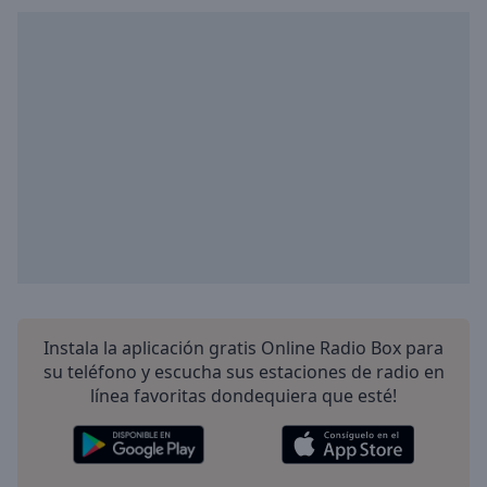
Playback
Rate
Chapters
Chapters
Descriptions
descriptions
off
,
selected
Subtitles
subtitles
settings
,
Instala la aplicación gratis Online Radio Box para
opens
su teléfono y escucha sus estaciones de radio en
subtitles
línea favoritas dondequiera que esté!
settings
dialog
subtitles
off
,