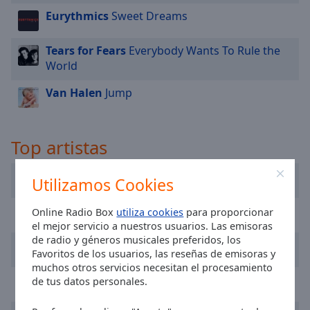
cancel
Eurythmics
Sweet Dreams
and
close
the
Tears for Fears
Everybody Wants To Rule the
window.
World
Van Halen
Jump
Text
Color
Top artistas
Opacity
Queen
Utilizamos Cookies
Text
Background
U2
Online Radio Box
utiliza cookies
para proporcionar
Color
el mejor servicio a nuestros usuarios. Las emisoras
de radio y géneros musicales preferidos, los
Rod Stewart
Favoritos de los usuarios, las reseñas de emisoras y
Opacity
muchos otros servicios necesitan el procesamiento
Bon Jovi
de tus datos personales.
Caption