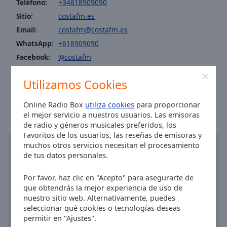
Teléfono:
+34618909090
Area
Background
Sitio:
costafm.es
Color
Email:
costafm@costafm.es
WhatsApp:
+618909090
Opacity
Facebook:
@costafm
Instagram:
@costafm_oficial
Utilizamos Cookies
Font
Hora en Alicante
:
07:42
,
08.06.2026
Size
Online Radio Box
utiliza cookies
para proporcionar
el mejor servicio a nuestros usuarios. Las emisoras
de radio y géneros musicales preferidos, los
Text
Favoritos de los usuarios, las reseñas de emisoras y
Edge
muchos otros servicios necesitan el procesamiento
Style
de tus datos personales.
Por favor, haz clic en "Acepto" para asegurarte de
Font
que obtendrás la mejor experiencia de uso de
Family
nuestro sitio web. Alternativamente, puedes
seleccionar qué cookies o tecnologías deseas
permitir en "Ajustes".
Reset