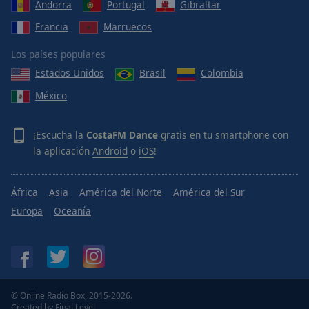
Andorra
Portugal
Gibraltar
Francia
Marruecos
Los países populares
Estados Unidos
Brasil
Colombia
México
¡Escucha la
CostaFM Dance
gratis en tu smartphone con
la aplicación
Android
o
iOS
!
África
Asia
América del Norte
América del Sur
Europa
Oceanía
© Online Radio Box, 2015-2026.
Created by
Final Level