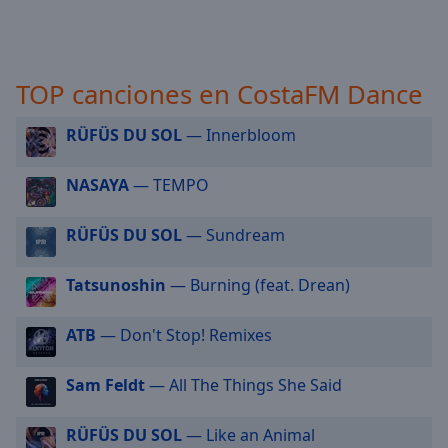
selected
Audio
Track
TOP canciones en CostaFM Dance
Picture-
in-
RÜFÜS DU SOL
— Innerbloom
Picture
Fullscreen
NASAYA
— TEMPO
This
is
a
RÜFÜS DU SOL
— Sundream
modal
window.
Tatsunoshin
— Burning (feat. Drean)
Beginning
ATB
— Don't Stop! Remixes
of
dialog
Sam Feldt
— All The Things She Said
window.
Escape
will
RÜFÜS DU SOL
— Like an Animal