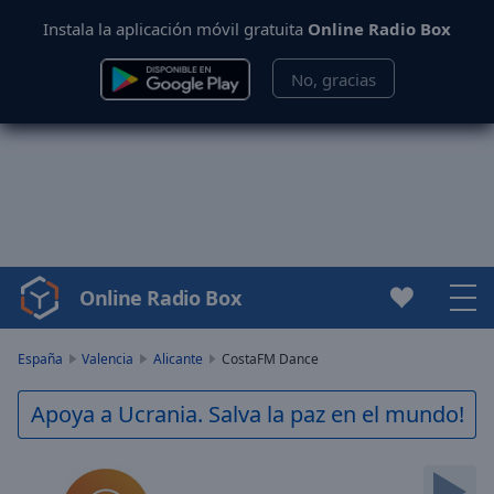
Instala la aplicación móvil gratuita
Online Radio Box
No, gracias
Online Radio Box
Video
Player
is
España
Valencia
Alicante
CostaFM Dance
loading.
Play
Apoya a Ucrania. Salva la paz en el mundo!
Video
Play
Skip
Backward