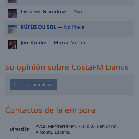
cancel
and
Let's Eat Grandma
— Ava
close
the
RÜFÜS DU SOL
— No Place
window.
Jem Cooke
— Mirror Mirror
Text
Color
Su opinión sobre CostaFM Dance
Opacity
Text
Background
Color
Contactos de la emisora
Opacity
Avda. Mediterráneo, 7. 03503 Benidorm,
Dirección:
Alicante, España.
Caption