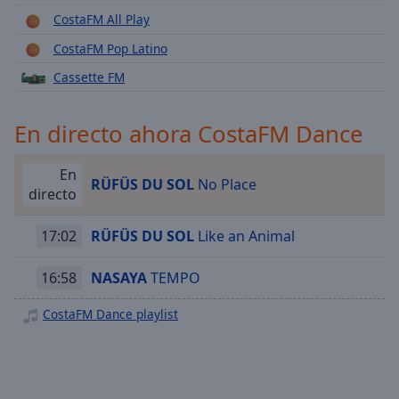
Playback
Rate
CostaFM All Play
CostaFM Pop Latino
Chapters
Cassette FM
Chapters
Descriptions
En directo ahora CostaFM Dance
descriptions
off
,
En
RÜFÜS DU SOL
No Place
selected
directo
Subtitles
17:02
RÜFÜS DU SOL
Like an Animal
subtitles
settings
,
16:58
NASAYA
TEMPO
opens
CostaFM Dance playlist
subtitles
settings
dialog
subtitles
off
,