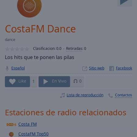
Skip
Forward
Mute
Current
CostaFM Dance
Time
0:00
/
dance
Duration
-:-
Clasificacion:
0.0
Retiradas
:
0
Loaded
:
Los hits que te ponen las pilas
0.00%
Stream
Español
Sitio web
Type
LIVE
Seek to
Like
1
En Vivo
0
live,
currently
behind
Lista de reproducción
Contactos
live
LIVE
Remaining
Time
-
Estaciones de radio relacionados
-:-
Costa FM
1x
CostaFM Top50