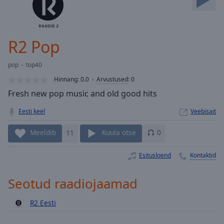
Skip
Forward
Mute
Current
R2 Pop
Time
0:00
/
pop
top40
Duration
-:-
Hinnang:
0.0
Arvustused
:
0
Loaded
:
Fresh new pop music and old good hits
0.00%
Stream
Eesti keel
Veebisait
Type
LIVE
Seek to
Meeldib
11
Kuula otse
0
live,
currently
behind
Esitusloend
Kontaktid
live
LIVE
Remaining
Time
-
Seotud raadiojaamad
-:-
R2 Eesti
1x