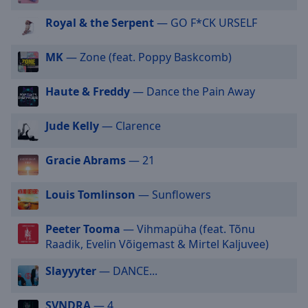
selected
Royal & the Serpent
— GO F*CK URSELF
Audio
Track
MK
— Zone (feat. Poppy Baskcomb)
Picture-
in-
Haute & Freddy
— Dance the Pain Away
Picture
Fullscreen
Jude Kelly
— Clarence
This
is
a
Gracie Abrams
— 21
modal
window.
Louis Tomlinson
— Sunflowers
Beginning
Peeter Tooma
— Vihmapüha (feat. Tõnu
of
Raadik, Evelin Võigemast & Mirtel Kaljuvee)
dialog
window.
Slayyyter
— DANCE...
Escape
will
SVNDRA
— 4