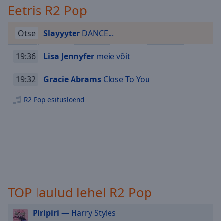
Playback
Eetris R2 Pop
Rate
Chapters
Otse
Slayyyter
DANCE...
Chapters
19:36
Lisa Jennyfer
meie võit
Descriptions
19:32
Gracie Abrams
Close To You
descriptions
off
,
R2 Pop esitusloend
selected
Subtitles
subtitles
settings
,
opens
subtitles
settings
TOP laulud lehel R2 Pop
dialog
subtitles
Piripiri
— Harry Styles
off
,