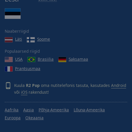
Naaberriigid
Läti
Soome
Populaarsed riigid
USA
Brasiilia
Saksamaa
Prantsusmaa
Kuula
R2 Pop
oma nutitelefonis tasuta, kasutades
Android
või
iOS
rakendust!
Aafrika
Aasia
Põhja-Ameerika
Lõuna-Ameerika
Euroopa
Okeaania