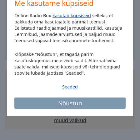
Me kasutame küpsiseid
Area
Background
Online Radio Box
kasutab küpsiseid
selleks, et
Color
pakkuda oma kasutajatele parimat teenust.
Eelistatud raadiojaamad ja muusikastiilid, kasutaja
Lemmikud, jaamade arvustused ja paljud muud
Opacity
teenused vajavad teie isikuandmete töötlemist.
Font
Klõpsake "Nõustun", et tagada parim
Size
kasutuskogemus meie veebisaidil. Alternatiivina
saate valida, milliseid küpsiseid või tehnoloogiaid
soovite lubada jaotises "Seaded".
Text
Installige tasuta Online Radio Box
rakendus
oma
Edge
nutitelefoni ja kuulake oma lemmikraadiojaamu
Seaded
Style
võrgus - ükskõik kus te ka ei viibiksite!
Nõustun
Font
Family
muud valikud
Reset