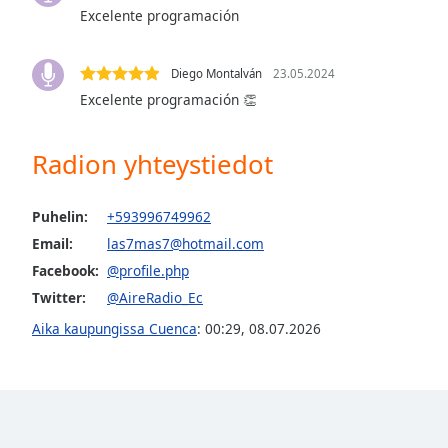
Excelente programación
the
window.
Diego Montalván
23.05.2024
Text
Excelente programación 👏
Color
Radion yhteystiedot
Opacity
Puhelin:
+593996749962
Text
Email:
las7mas7@hotmail.com
Background
Color
Facebook:
@profile.php
Twitter:
@AireRadio_Ec
Opacity
Aika kaupungissa Cuenca
:
00:29
,
08.07.2026
Caption
Area
Background