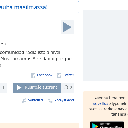
 rauha maailmassa!
ut
:
2
omunidad radialista a nivel
. Nos llamamos Aire Radio porque
a
1
Kuuntele suorana
0
Asenna ilmainen 
Soittolista
Yhteystiedot
sovellus
älypuhelim
suosikkiradiokanavia
tahansa 