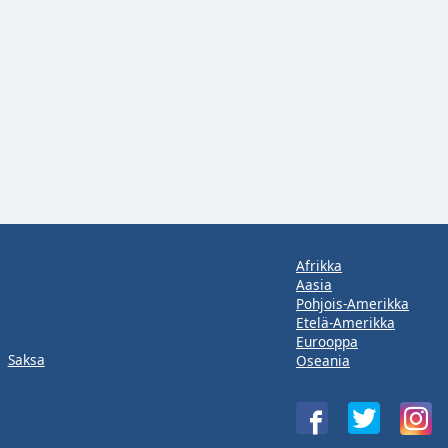
Afrikka
Aasia
Pohjois-Amerikka
Etelä-Amerikka
Eurooppa
Saksa
Oseania