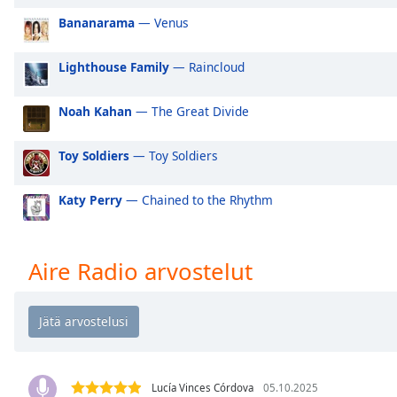
Audio
Bananarama
— Venus
Track
Picture-
Lighthouse Family
— Raincloud
in-
Picture
Fullscreen
Noah Kahan
— The Great Divide
This
is
Toy Soldiers
— Toy Soldiers
a
modal
window.
Katy Perry
— Chained to the Rhythm
Beginning
of
Aire Radio arvostelut
dialog
window.
Escape
will
cancel
and
Lucía Vinces Córdova
05.10.2025
close