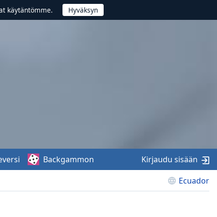
vat käytäntömme.
eversi
Backgammon
Kirjaudu sisään
Ecuador