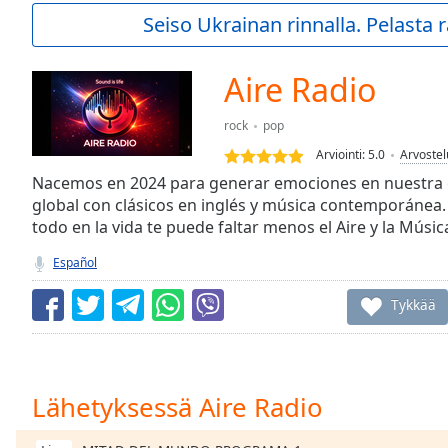
Current
Seiso Ukrainan rinnalla. Pelasta
Time
0:00
/
Duration
-:-
Aire Radio
Loaded
:
0.00%
rock
pop
0:00
Arviointi:
5.0
Arvostel
Stream
Type
Nacemos en 2024 para generar emociones en nuestra c
LIVE
global con clásicos en inglés y música contemporánea
Seek to
live,
todo en la vida te puede faltar menos el Aire y la Músic
currently
behind
Español
live
LIVE
Remaining
Tykkää
Time
-
-:-
1x
Lähetyksessä Aire Radio
Playback
Rate