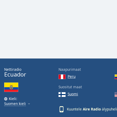
Color
Opacity
Font
Size
Text
Edge
Style
Nettiradio
Naapurimaat
Ecuador
Peru
Font
Family
Suositut maat
Suomi
Kieli:
Reset
Suomen kieli
Done
Kuuntele
Aire Radio
älypuheli
Close
Modal