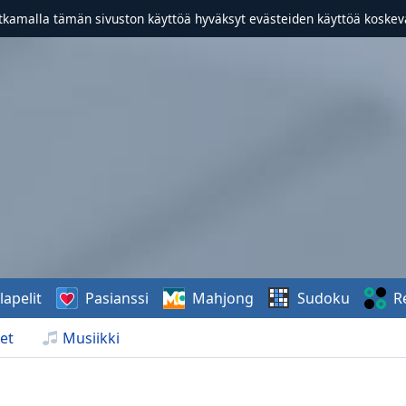
atkamalla tämän sivuston käyttöä hyväksyt evästeiden käyttöä koske
lapelit
Pasianssi
Mahjong
Sudoku
R
et
Musiikki