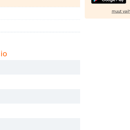
muut vai
io