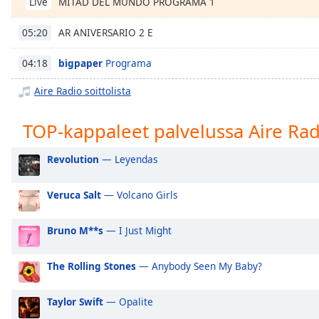
MITAD DEL MUNDO PROGRAMA 1
Live
Chapters
Chapters
AR ANIVERSARIO 2 E
05:20
Descriptions
bigpaper
Programa
04:18
descriptions
Aire Radio soittolista
off
,
selected
TOP-kappaleet palvelussa Aire Rad
Subtitles
Revolution
— Leyendas
subtitles
settings
,
Veruca Salt
— Volcano Girls
opens
subtitles
Bruno M**s
— I Just Might
settings
dialog
subtitles
The Rolling Stones
— Anybody Seen My Baby?
off
,
selected
Taylor Swift
— Opalite