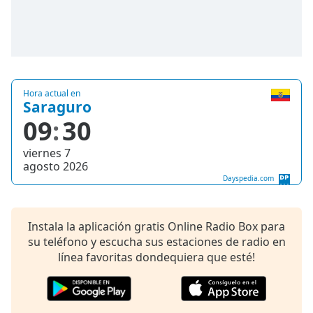
opens
subtitles
settings
dialog
subtitles
off
,
selected
Hora actual en
Saraguro
09
30
Audio
Track
viernes 7
Picture-
agosto 2026
in-
Picture
Dayspedia.com
Fullscreen
This
is
Instala la aplicación gratis Online Radio Box para
a
su teléfono y escucha sus estaciones de radio en
modal
línea favoritas dondequiera que esté!
window.
Beginning