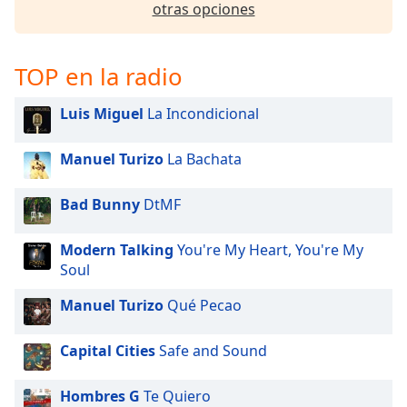
of
otras opciones
dialog
window.
Escape
TOP en la radio
will
cancel
Luis Miguel
La Incondicional
and
close
Manuel Turizo
La Bachata
the
window.
Bad Bunny
DtMF
Text
Color
Modern Talking
You're My Heart, You're My
Soul
Opacity
Manuel Turizo
Qué Pecao
Capital Cities
Safe and Sound
Text
Background
Color
Hombres G
Te Quiero