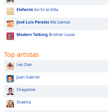
Elefante
Así Es la Vida
Opacity
José Luis Perales
Me Llamas
Caption
Area
Modern Talking
Brother Louie
Background
Color
Top artistas
Opacity
Leo Dan
Font
Size
Juan Gabriel
Chayanne
Text
Edge
Style
Shakira