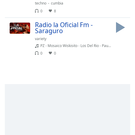
Remaining
techno
cumbia
Time
-
0
8
-:-
Radio la Oficial Fm -
1x
Saraguro
Playback
variety
Rate
PZ - Mosaico Wiskisito - Los Del Rio - Paul Zhingre Dj - Intro Melody Animacio Steady - 152 Bpm-Ec
Chapters
0
0
Chapters
Descriptions
descriptions
off
,
selected
Subtitles
subtitles
settings
,