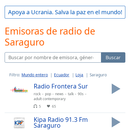
loading.
Play
Apoya a Ucrania. Salva la paz en el mundo!
Video
Play
Emisoras de radio de
Skip
Backward
Saraguro
Skip
Forward
Mute
Current
Buscar
Time
0:00
/
Duration
-:-
Filtro:
Mundo entero
Ecuador
Loja
Saraguro
Loaded
:
Radio Frontera Sur
0.00%
Stream
rock
pop
news
talk
90s
adult contemporary
Type
LIVE
5
65
Seek to
live,
currently
Kipa Radio 91.3 Fm
behind
Saraguro
live
LIVE