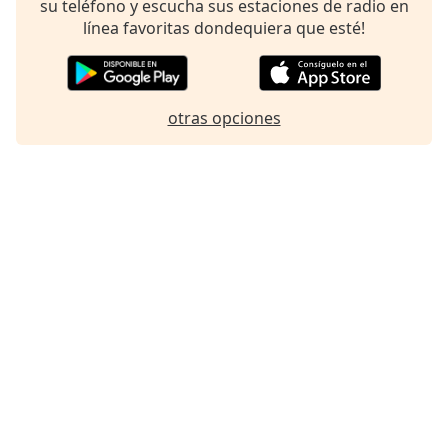
su teléfono y escucha sus estaciones de radio en
Font
línea favoritas dondequiera que esté!
Family
Reset
otras opciones
Done
Close
Modal
Dialog
End
of
dialog
window.