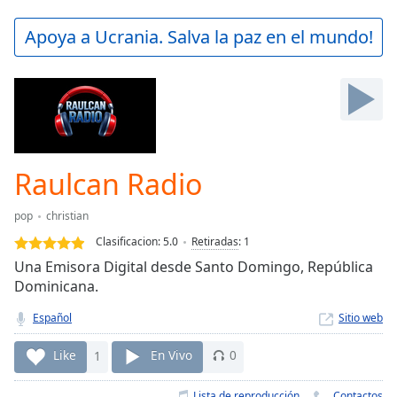
loading.
Play
Apoya a Ucrania. Salva la paz en el mundo!
Video
Play
Skip
Backward
Skip
Forward
Mute
Current
Raulcan Radio
Time
0:00
/
pop
christian
Duration
-:-
Clasificacion:
5.0
Retiradas
:
1
Loaded
:
Una Emisora Digital desde Santo Domingo, República
0.00%
Dominicana.
Stream
Type
LIVE
Español
Sitio web
Seek to
live,
Like
1
En Vivo
0
currently
behind
live
LIVE
Lista de reproducción
Contactos