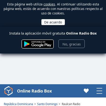
Esta página web utiliza
cookies
. Al continuar utilizando esta
página web, estás de acuerdo con nuestras políticas respecto al
uso de cookies.
Instala la aplicación móvil gratuita
Online Radio Box
No, gracias
Online Radio Box
Video
Player
is
República Dominicana
Santo Domingo
Raulcan Radio