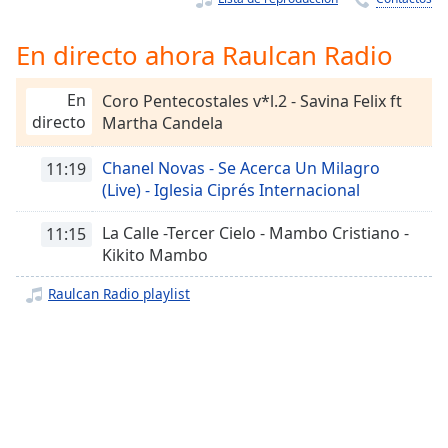
Remaining
Time
-
-:-
En directo ahora Raulcan Radio
1x
En
Coro Pentecostales v*l.2 - Savina Felix ft
Playback
directo
Martha Candela
Rate
Chanel Novas - Se Acerca Un Milagro
11:19
Chapters
(Live) - Iglesia Ciprés Internacional
Chapters
La Calle -Tercer Cielo - Mambo Cristiano -
11:15
Descriptions
Kikito Mambo
descriptions
Raulcan Radio playlist
off
,
selected
Subtitles
subtitles
settings
,