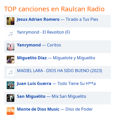
opens
subtitles
TOP canciones en Raulcan Radio
settings
dialog
Jesus Adrian Romero
— Tirado a Tus Pies
subtitles
off
,
Yanrymond - El Revolton (F)
selected
Yanrymond
— Coritos
Audio
Track
Miguelito Díaz
— Miguelote y Miguelito
Picture-
in-
Picture
MADIEL LARA - DIOS HA SIDO BUENO (2023)
Fullscreen
This
is
Juan Luis Guerra
— Todo Tiene Su H**a
a
modal
San Miguelito
— Mix San Miguelito
window.
Monte de Dios Music
— Dios de Poder
Beginning