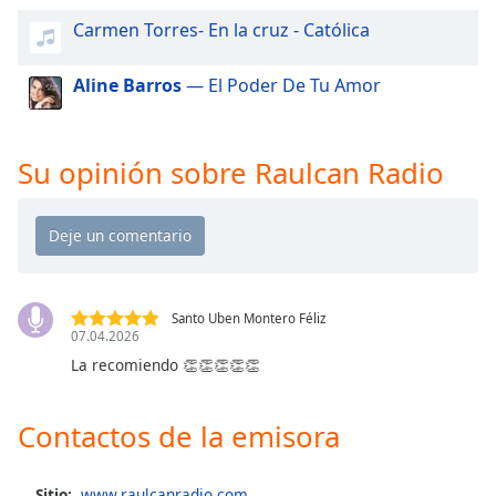
of
Carmen Torres- En la cruz - Católica
dialog
window.
Escape
Aline Barros
— El Poder De Tu Amor
will
cancel
and
Su opinión sobre Raulcan Radio
close
the
window.
Text
Color
Santo Uben Montero Féliz
07.04.2026
La recomiendo 👏👏👏👏👏
Opacity
Contactos de la emisora
Text
Background
Color
Sitio:
www.raulcanradio.com