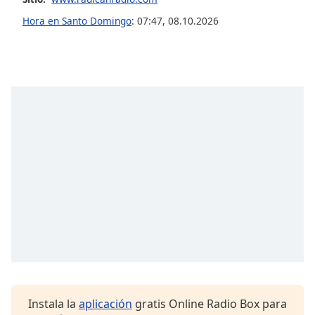
Hora en Santo Domingo
:
07:47
,
08.10.2026
Opacity
Caption
Area
Background
Color
Opacity
Font
Size
Text
Edge
Style
Instala la
aplicación
gratis Online Radio Box para