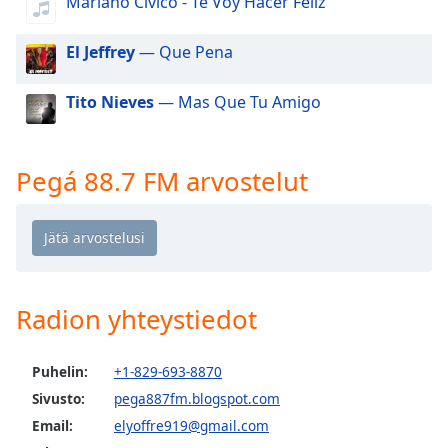
Mariano Civico - Te Voy Hacer Feliz
dialog
window.
El Jeffrey
— Que Pena
Escape
will
cancel
Tito Nieves
— Mas Que Tu Amigo
and
close
the
Pegá 88.7 FM arvostelut
window.
Text
Color
Radion yhteystiedot
Opacity
Text
Puhelin:
+1-829-693-8870
Background
Sivusto:
pega887fm.blogspot.com
Color
Email:
elyoffre919@gmail.com