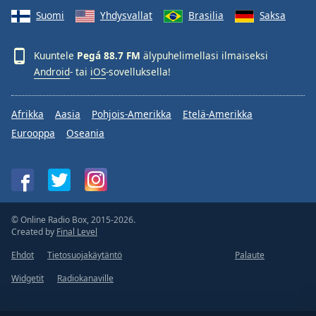
Suomi
Yhdysvallat
Brasilia
Saksa
Kuuntele
Pegá 88.7 FM
älypuhelimellasi ilmaiseksi
Android
- tai
iOS
-sovelluksella!
Afrikka
Aasia
Pohjois-Amerikka
Etelä-Amerikka
Eurooppa
Oseania
© Online Radio Box, 2015-2026.
Created by
Final Level
Ehdot
Tietosuojakäytäntö
Palaute
Widgetit
Radiokanaville