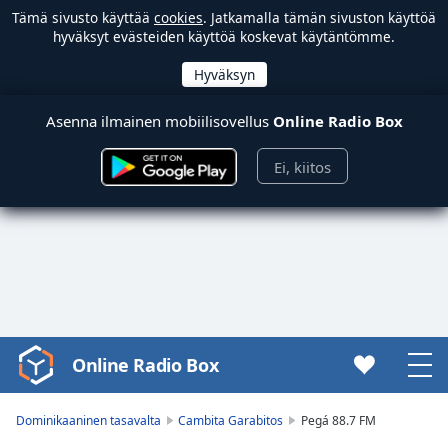
Tämä sivusto käyttää
cookies
. Jatkamalla tämän sivuston käyttöä
hyväksyt evästeiden käyttöä koskevat käytäntömme.
Asenna ilmainen mobiilisovellus
Online Radio Box
Ei, kiitos
Online Radio Box
Video
Player
is
Dominikaaninen tasavalta
Cambita Garabitos
Pegá 88.7 FM
loading.