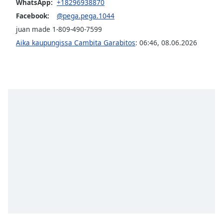
WhatsApp:
+18296938870
Opacity
Facebook:
@pega.pega.1044
juan made 1-809-490-7599
Caption
Aika kaupungissa Cambita Garabitos
:
06:46
,
08.06.2026
Area
Background
Color
Opacity
Font
Size
Text
Edge
Style
Font