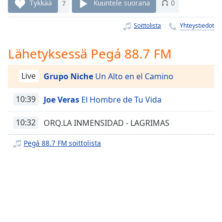
Time
-
Tykkää
7
Kuuntele suorana
0
-:-
Soittolista
Yhteystiedot
1x
Playback
Lähetyksessä Pegá 88.7 FM
Rate
Chapters
Live
Grupo Niche
Un Alto en el Camino
Chapters
10:39
Joe Veras
El Hombre de Tu Vida
Descriptions
10:32
ORQ.LA INMENSIDAD - LAGRIMAS
descriptions
off
,
Pegá 88.7 FM soittolista
selected
Subtitles
subtitles
settings
,
opens