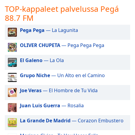
subtitles
TOP-kappaleet palvelussa Pegá
settings
dialog
88.7 FM
subtitles
off
,
Pega Pega
— La Lagunita
selected
OLIVER CHUPETA
— Pega Pega Pega
Audio
Track
El Galeno
— La Ola
Picture-
in-
Picture
Grupo Niche
— Un Alto en el Camino
Fullscreen
This
Joe Veras
— El Hombre de Tu Vida
is
a
modal
Juan Luis Guerra
— Rosalia
window.
La Grande De Madrid
— Corazon Embustero
Beginning
of