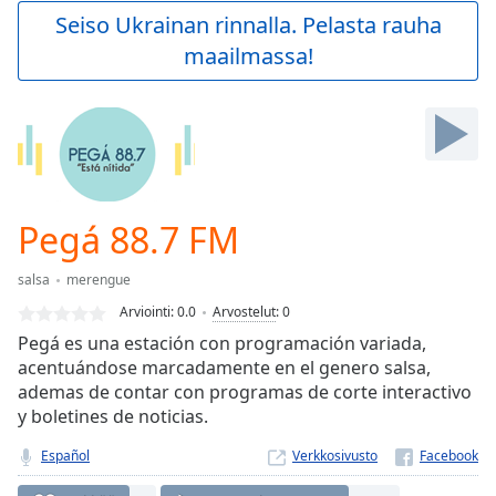
Play
Seiso Ukrainan rinnalla. Pelasta rauha
Video
maailmassa!
Play
Skip
Backward
Skip
Forward
Mute
Current
Time
0:00
Pegá 88.7 FM
/
Duration
-:-
salsa
merengue
Loaded
:
0.00%
Arviointi:
0.0
Arvostelut
:
0
Stream
Pegá es una estación con programación variada,
Type
LIVE
acentuándose marcadamente en el genero salsa,
Seek to
ademas de contar con programas de corte interactivo
live,
y boletines de noticias.
currently
behind
live
LIVE
Español
Verkkosivusto
Remaining