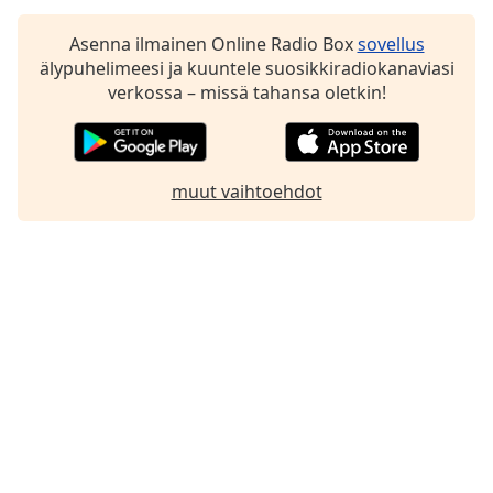
Family
Asenna ilmainen Online Radio Box
sovellus
älypuhelimeesi ja kuuntele suosikkiradiokanaviasi
verkossa – missä tahansa oletkin!
Reset
Done
Close
Modal
Dialog
muut vaihtoehdot
End
of
dialog
window.