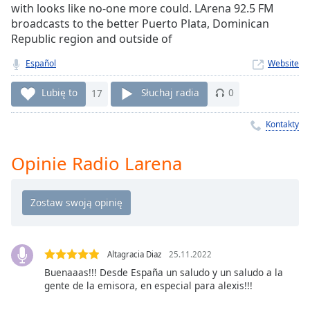
with looks like no-one more could. LArena 92.5 FM
Remaining
broadcasts to the better Puerto Plata, Dominican
Time
-
Republic region and outside of
-:-
Español
Website
1x
Playback
Lubię to
17
Słuchaj radia
0
Rate
Kontakty
Chapters
Chapters
Opinie Radio Larena
Descriptions
descriptions
off
,
selected
Altagracia Diaz
25.11.2022
Subtitles
Buenaaas!!! Desde España un saludo y un saludo a la
gente de la emisora, en especial para alexis!!!
subtitles
settings
,