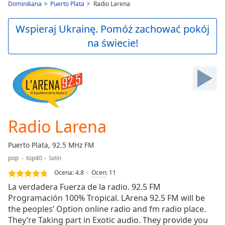
is
Dominikana
Puerto Plata
Radio Larena
loading.
Play
Wspieraj Ukrainę. Pomóż zachować pokój
Video
na świecie!
Play
Skip
Backward
Skip
Forward
Mute
Current
Time
0:00
Radio Larena
/
Duration
-:-
Puerto Plata, 92.5 MHz FM
Loaded
:
pop
top40
latin
0.00%
Stream
Ocena:
4.8
Ocen
:
11
Type
LIVE
La verdadera Fuerza de la radio. 92.5 FM
Seek to
Programación 100% Tropical. LArena 92.5 FM will be
live,
the peoples’ Option online radio and fm radio place.
currently
behind
They’re Taking part in Exotic audio. They provide you
live
LIVE