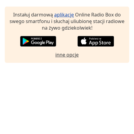
Font
Instałuj darmową
aplikację
Online Radio Box do
Family
swego smartfonu i słuchaj uliubionę stacji radiowe
na żywo gdziekolwiek!
Reset
Done
Close
Modal
inne opcje
Dialog
End
of
dialog
window.