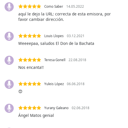
opens
Como Saber
14.05.2022
subtitles
aquí le dejo la URL: correcta de esta emisora, por
settings
favor cambiar dirección.
dialog
subtitles
off
,
Louis Llopes
03.12.2021
selected
Weeeepaa, saludos El Don de la Bachata
Audio
Track
Teresa Gonell
22.08.2018
Nos encanta!!
Picture-
in-
Picture
Yuleis López
06.06.2018
Fullscreen
This
😍
is
a
Yurany Galeano
02.06.2018
modal
window.
Ángel Matos genial