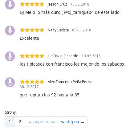
Beginning
Jasson Cruz
15.05.2018
of
DJ Melo lo más duro ( @dj_tamque04 de este lado
dialog
window.
Escape
Nany Batista
05.05.2018
will
Excelente
cancel
and
close
Lic David Pichardo
10.02.2018
the
los tipicasos con francisco los mejor de los sabados
window.
Text
Alex Francisco Peña Perez
30.12.2017
Color
que repitan las 92 hasta la 35
Opacity
Strony:
1
2
← poprzednia
następna →
Text
Background