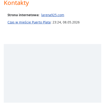
Color
Kontakty
Opacity
Strona internetowa:
larena925.com
Czas w mieście Puerto Plata
:
23:24
,
08.05.2026
Caption
Area
Background
Color
Opacity
Font
Size
Text
Edge
Style