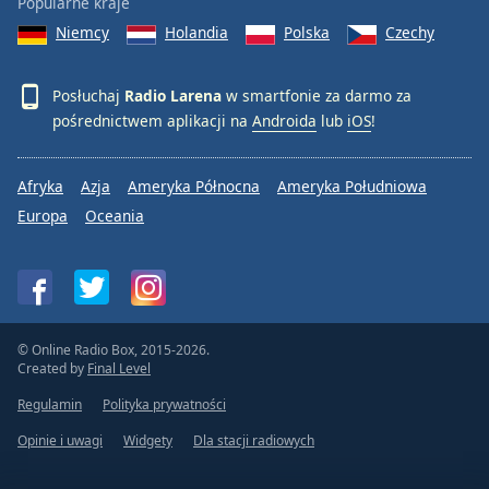
Popularne kraje
Niemcy
Holandia
Polska
Czechy
Posłuchaj
Radio Larena
w smartfonie za darmo za
pośrednictwem aplikacji na
Androida
lub
iOS
!
Afryka
Azja
Ameryka Północna
Ameryka Południowa
Europa
Oceania
© Online Radio Box, 2015-2026.
Created by
Final Level
Regulamin
Polityka prywatności
Opinie i uwagi
Widgety
Dla stacji radiowych