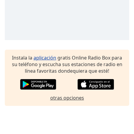
Font
Family
Reset
Done
Close
Modal
Dialog
Instala la
aplicación
gratis Online Radio Box para
End
su teléfono y escucha sus estaciones de radio en
of
línea favoritas dondequiera que esté!
dialog
window.
otras opciones