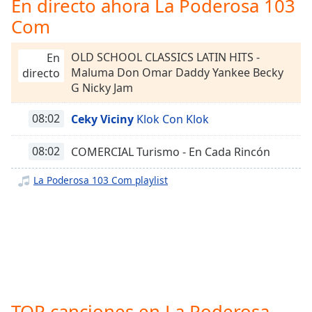
En directo ahora La Poderosa 103
Remaining
Time
-
Com
-:-
OLD SCHOOL CLASSICS LATIN HITS -
En
1x
Maluma Don Omar Daddy Yankee Becky
directo
Playback
G Nicky Jam
Rate
08:02
Ceky Viciny
Klok Con Klok
Chapters
Chapters
08:02
COMERCIAL Turismo - En Cada Rincón
Descriptions
La Poderosa 103 Com playlist
descriptions
off
,
selected
Subtitles
subtitles
settings
,
TOP canciones en La Poderosa