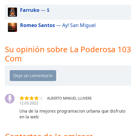
of
dialog
Farruko
— $
window.
Escape
Romeo Santos
— Ay! San Miguel
will
cancel
and
Su opinión sobre La Poderosa 103
close
the
Com
window.
Text
Color
ALBERTO MANUEL LLUVERE
Opacity
12.03.2022
Una de la mejores programacion urbana que disfruto
en la web
Text
Background
Color