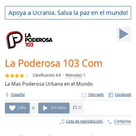
loading.
Play
Apoya a Ucrania. Salva la paz en el mundo!
Video
Play
Skip
Backward
Skip
Forward
Mute
Current
La Poderosa 103 Com
Time
0:00
/
Clasificacion:
4.0
Retiradas
:
1
Duration
-:-
La Mas Poderosa Urbana en el Mundo
Loaded
:
0.00%
Español
Sitio web
Stream
Type
LIVE
Like
6
En Vivo
0
Seek to
live,
Lista de reproducción
Contactos
currently
behind
live
LIVE