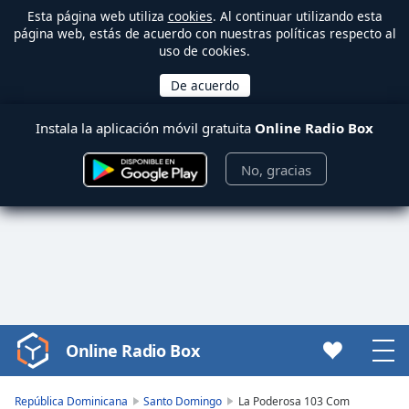
Esta página web utiliza
cookies
. Al continuar utilizando esta
página web, estás de acuerdo con nuestras políticas respecto al
uso de cookies.
Instala la aplicación móvil gratuita
Online Radio Box
No, gracias
Online Radio Box
Video
Player
is
República Dominicana
Santo Domingo
La Poderosa 103 Com