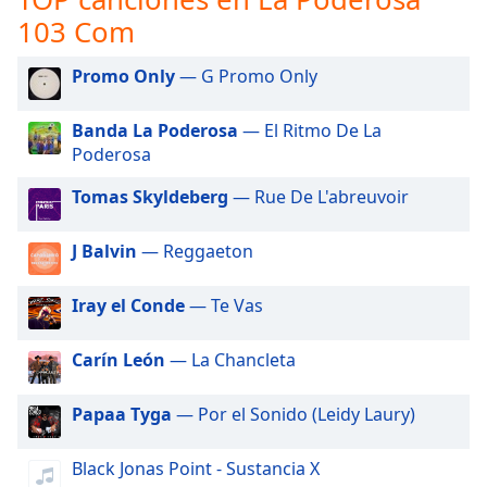
opens
103 Com
subtitles
settings
dialog
Promo Only
— G Promo Only
subtitles
off
,
Banda La Poderosa
— El Ritmo De La
selected
Poderosa
Audio
Tomas Skyldeberg
— Rue De L'abreuvoir
Track
Picture-
J Balvin
— Reggaeton
in-
Picture
Iray el Conde
— Te Vas
Fullscreen
This
is
Carín León
— La Chancleta
a
modal
Papaa Tyga
— Por el Sonido (Leidy Laury)
window.
Black Jonas Point - Sustancia X
Beginning