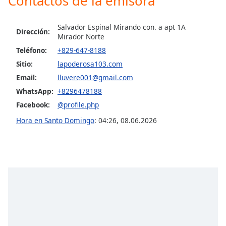
Contactos de la emisora
Opacity
Salvador Espinal Mirando con. a apt 1A
Dirección:
Mirador Norte
Teléfono:
+829-647-8188
Caption
Area
Sitio:
lapoderosa103.com
Background
Email:
lluvere001@gmail.com
Color
WhatsApp:
+8296478188
Facebook:
@profile.php
Opacity
Hora en Santo Domingo
:
04:26
,
08.06.2026
Font
Size
Text
Edge
Style