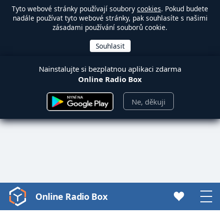
Tyto webové stránky používají soubory
cookies
. Pokud budete
nadále používat tyto webové stránky, pak souhlasíte s našimi
zásadami používání souborů cookie.
Nainstalujte si bezplatnou aplikaci zdarma
Online Radio Box
Ne, děkuji
Online Radio Box
Video
Player