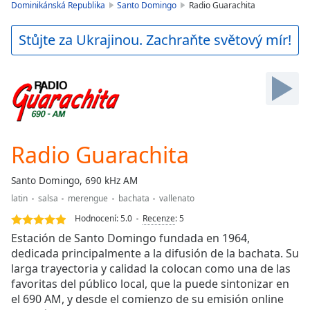
is
Dominikánská Republika
Santo Domingo
Radio Guarachita
loading.
Play
Stůjte za Ukrajinou. Zachraňte světový mír!
Video
Play
Skip
Backward
Skip
Forward
Mute
Current
Radio Guarachita
Time
0:00
/
Santo Domingo, 690 kHz AM
Duration
-:-
latin
salsa
merengue
bachata
vallenato
Loaded
:
0.00%
Hodnocení:
5.0
Recenze
:
5
Stream
Estación de Santo Domingo fundada en 1964,
Type
LIVE
dedicada principalmente a la difusión de la bachata. Su
larga trayectoria y calidad la colocan como una de las
Seek to
live,
favoritas del público local, que la puede sintonizar en
currently
el 690 AM, y desde el comienzo de su emisión online
behind
live
LIVE