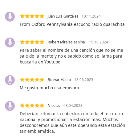
Color
Juan Luis Gonzalez
10.11.2024
Opacity
From Oxford Pennsylvania escucho radio guarachita
Caption
Robert Mireles espinal
15.10.2024
Area
Background
Para saber el nombre de una canción que no se me
sale de la mente y no e sabido como se llama para
Color
buscarla en Youtube
Opacity
Bolivar Mateo
13.06.2023
Me gusta mucho esa emisora
Font
Size
Nicolas
08.04.2023
Deberían retomar la cobertura en todo el territorio
Text
nacional y promocionar la estación más. Muchos
Edge
desconocemos que aún este operando esta estación
Style
tan emblemática.