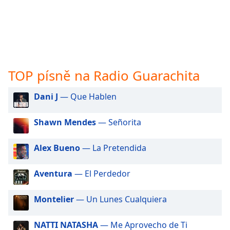
opens
subtitles
settings
dialog
subtitles
off
,
TOP písně na Radio Guarachita
selected
Dani J
— Que Hablen
Audio
Track
Shawn Mendes
— Señorita
Picture-
in-
Picture
Alex Bueno
— La Pretendida
Fullscreen
This
Aventura
— El Perdedor
is
a
modal
Montelier
— Un Lunes Cualquiera
window.
NATTI NATASHA
— Me Aprovecho de Ti