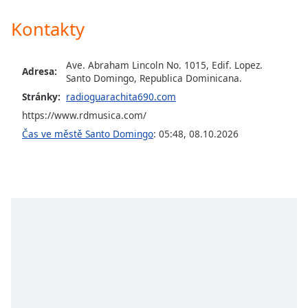
Font
Kontakty
Family
Ave. Abraham Lincoln No. 1015, Edif. Lopez.
Adresa:
Santo Domingo, Republica Dominicana.
Reset
Stránky:
radioguarachita690.com
Done
Close
https://www.rdmusica.com/
Modal
Dialog
Čas ve městě Santo Domingo
:
05:48
,
08.10.2026
End
of
dialog
window.