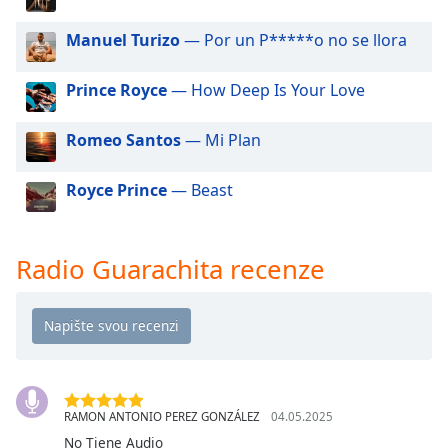
Beginning
of
Manuel Turizo
— Por un P*****o no se llora
dialog
window.
Prince Royce
— How Deep Is Your Love
Escape
will
cancel
Romeo Santos
— Mi Plan
and
close
Royce Prince
— Beast
the
window.
Radio Guarachita recenze
Text
Color
Opacity
Text
RAMON ANTONIO PEREZ GONZÁLEZ
04.05.2025
Background
No Tiene Audio