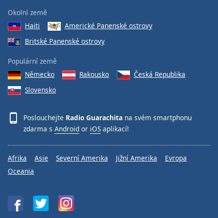
Okolní země
Haiti
Americké Panenské ostrovy
Britské Panenské ostrovy
Populární země
Německo
Rakousko
Česká Republika
Slovensko
Poslouchejte
Radio Guarachita
na svém smartphonu
zdarma s
Android
or
iOS
aplikací!
Afrika
Asie
Severní Amerika
Jižní Amerika
Evropa
Oceania