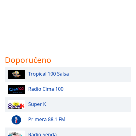
Doporučeno
Tropical 100 Salsa
Radio Cima 100
Super K
Primera 88.1 FM
Radio Senda