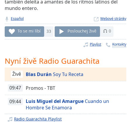
también deleita a amantes de los ritmos latinos del
Remaining
mundo entero.
Time
-
-:-
Español
Webové stránky
1x
To se mi líbí
33
Poslouchej živě
0
Playback
Rate
Playlist
Kontakty
Chapters
Nyní živě Radio Guarachita
Chapters
Živě
Blas Durán
Soy Tu Receta
Descriptions
descriptions
09:47
Promos - TBT
off
,
selected
Luis Miguel del Amargue
Cuando un
09:44
Hombre Se Enamora
Subtitles
Radio Guarachita Playlist
subtitles
settings
,