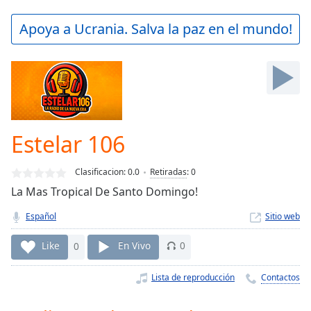
loading.
Play
Apoya a Ucrania. Salva la paz en el mundo!
Video
Play
Skip
Backward
Skip
Forward
Mute
Current
Estelar 106
Time
0:00
/
Clasificacion:
0.0
Retiradas
:
0
Duration
-:-
La Mas Tropical De Santo Domingo!
Loaded
:
0.00%
Español
Sitio web
Stream
Type
LIVE
Like
0
En Vivo
0
Seek to
live,
Lista de reproducción
Contactos
currently
behind
live
LIVE