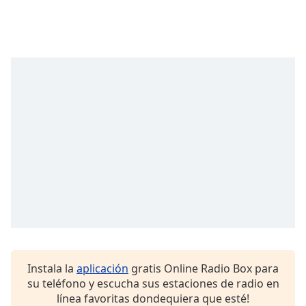
Opacity
Caption
Area
Background
Color
Opacity
Font
Size
Text
Edge
Instala la
aplicación
gratis Online Radio Box para
Style
su teléfono y escucha sus estaciones de radio en
línea favoritas dondequiera que esté!