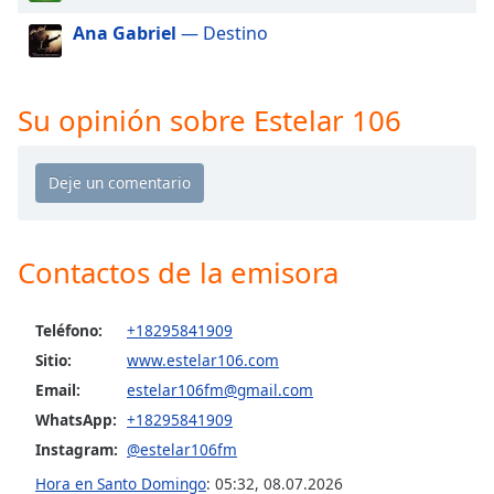
of
Ana Gabriel
— Destino
dialog
window.
Escape
will
Su opinión sobre Estelar 106
cancel
and
close
the
window.
Contactos de la emisora
Text
Color
Teléfono:
+18295841909
Sitio:
www.estelar106.com
Opacity
Email:
estelar106fm@gmail.com
WhatsApp:
+18295841909
Text
Instagram:
@estelar106fm
Background
Color
Hora en Santo Domingo
:
05:32
,
08.07.2026