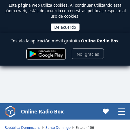
Esta página web utiliza
cookies
. Al continuar utilizando esta
página web, estás de acuerdo con nuestras políticas respecto al
uso de cookies.
Instala la aplicación móvil gratuita
Online Radio Box
No, gracias
Online Radio Box
Video
Player
is
República Dominicana
Santo Domingo
Estelar 106