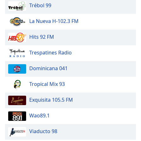
Trébol 99
La Nueva H-102.3 FM
Hits 92 FM
Trespatines Radio
Dominicana 041
Tropical Mix 93
Exquisita 105.5 FM
Wao89.1
Viaducto 98