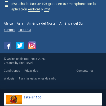
¡Escucha la
Estelar 106
gratis en tu smartphone con la
aplicación
Android
o
iOS
!
África
Asia
América del Norte
América del Sur
Europa
Oceanía
© Online Radio Box, 2015-2026.
Created by
Final Level
Condiciones
Privacidad
Comentarios
Widgets
Para las estaciones de radio
Estelar 106