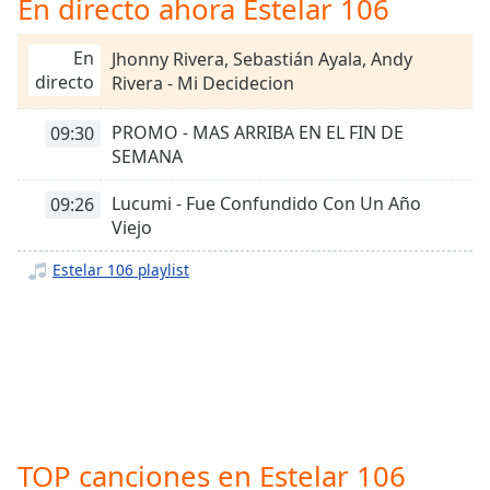
En directo ahora Estelar 106
Remaining
Time
-
-:-
En
Jhonny Rivera, Sebastián Ayala, Andy
directo
Rivera - Mi Decidecion
1x
Playback
PROMO - MAS ARRIBA EN EL FIN DE
09:30
Rate
SEMANA
Chapters
Lucumi - Fue Confundido Con Un Año
09:26
Chapters
Viejo
Estelar 106 playlist
Descriptions
descriptions
off
,
selected
Subtitles
subtitles
settings
,
TOP canciones en Estelar 106