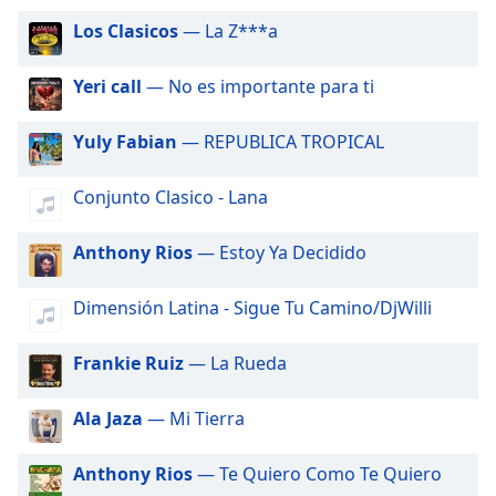
opens
subtitles
Los Clasicos
— La Z***a
settings
dialog
Yeri call
— No es importante para ti
subtitles
off
,
Yuly Fabian
— REPUBLICA TROPICAL
selected
Audio
Conjunto Clasico - Lana
Track
Anthony Rios
— Estoy Ya Decidido
Picture-
in-
Picture
Dimensión Latina - Sigue Tu Camino/DjWilli
Fullscreen
This
is
Frankie Ruiz
— La Rueda
a
modal
Ala Jaza
— Mi Tierra
window.
Anthony Rios
— Te Quiero Como Te Quiero
Beginning