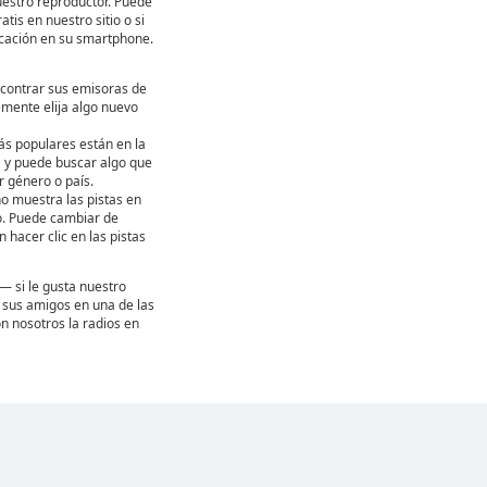
uestro reproductor. Puede
atis en nuestro sitio o si
icación en su smartphone.
contrar sus emisoras de
emente elija algo nuevo
ás populares están en la
ta y puede buscar algo que
 género o país.
ho muestra las pistas en
. Puede cambiar de
hacer clic en las pistas
— si le gusta nuestro
 a sus amigos en una de las
n nosotros la radios en