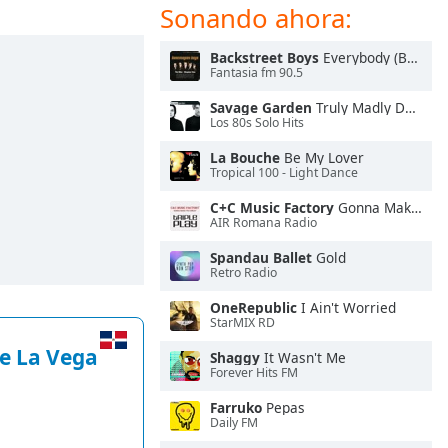
Sonando ahora:
Backstreet Boys
Everybody (Backstreet's Back)
Fantasia fm 90.5
Savage Garden
Truly Madly Deeply
Los 80s Solo Hits
La Bouche
Be My Lover
Tropical 100 - Light Dance
C+C Music Factory
Gonna Make You Sweat (Everybody Dance Now)
AIR Romana Radio
Spandau Ballet
Gold
Retro Radio
OneRepublic
I Ain't Worried
StarMIX RD
e La Vega
Shaggy
It Wasn't Me
Forever Hits FM
Farruko
Pepas
Daily FM