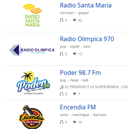
Chapters
Radio Santa Maria
Chapters
christian
gospel
0
42
Descriptions
descriptions
Radio Olimpica 970
off
,
selected
pop
top40
latin
0
12
Subtitles
subtitles
Poder 98.7 Fm
settings
,
pop
news
talk
opens
EL PRODIGIO Y LA SUPER BANDA - LOS
subtitles
settings
0
7
dialog
Encendia FM
subtitles
off
,
salsa
merengue
bachata
selected
0
10