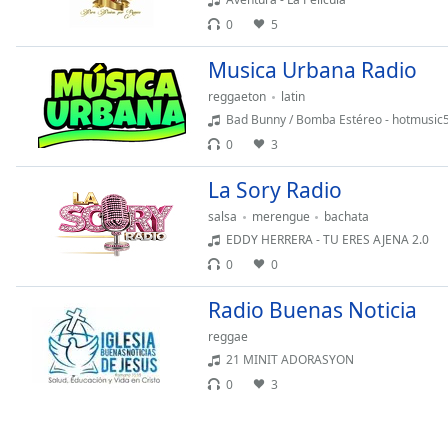
the
0
5
window.
Musica Urbana Radio
Text
reggaeton
latin
Color
Bad Bunny / Bomba Estéreo - hotmusic
0
3
Opacity
La Sory Radio
salsa
merengue
bachata
Text
EDDY HERRERA - TU ERES AJENA 2.0
Background
0
0
Color
Radio Buenas Noticia
Opacity
reggae
21 MINIT ADORASYON
Caption
0
3
Area
Background