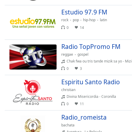
Audio
Track
Estudio 97.9 FM
Picture-
rock
pop
hip-hop
latin
in-
Picture
0
14
Fullscreen
This
Radio TopPromo FM
is
a
reggae
gospel
modal
Chak fwa ou tris tande mizik sa yo - Mizik 
window.
0
3
Beginning
Espiritu Santo Radio
of
christian
dialog
Divina Misericordia - Coronilla
window.
0
11
Escape
will
Radio_romeista
cancel
and
bachata
close
Aventura - La Pelicula