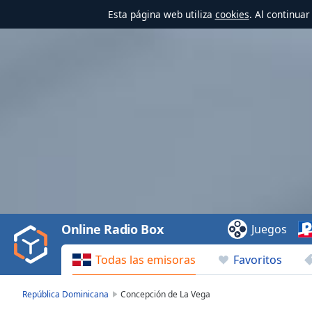
Esta página web utiliza
cookies
. Al continua
Video
Player
is
loading.
Play
Video
Online Radio Box
Juegos
Play
Skip
Todas las emisoras
Favoritos
Backward
Skip
Forward
República Dominicana
Concepción de La Vega
Mute