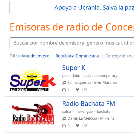
Current
Apoya a Ucrania. Salva la pa
Time
0:00
/
Duration
-:-
Emisoras de radio de Conce
Loaded
:
0.00%
0:00
Stream
Type
LIVE
Filtro:
Mundo entero
República Dominicana
Concepción de
Seek to
Super K
live,
currently
behind
pop
latin
adult contemporary
live
LIVE
Tu me querias - Elvis Martinez
Remaining
1
137
Time
-
-:-
Radio Bachata FM
salsa
merengue
bachata
1x
Dalvin La Melodia - Mi Reina
Playback
Rate
0
118