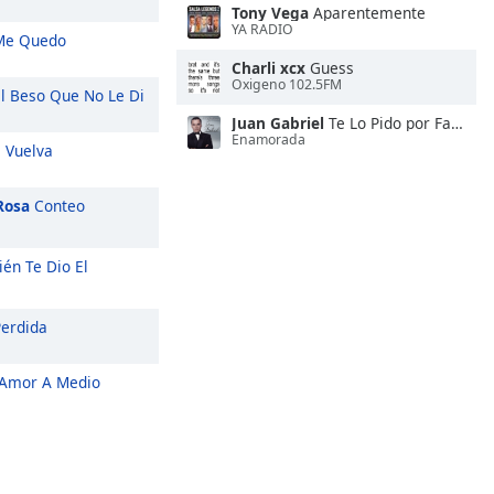
Tony Vega
Aparentemente
YA RADIO
e Quedo
Charli xcx
Guess
Oxigeno 102.5FM
l Beso Que No Le Di
Juan Gabriel
Te Lo Pido por Favor
Enamorada
 Vuelva
Rosa
Conteo
én Te Dio El
erdida
Amor A Medio