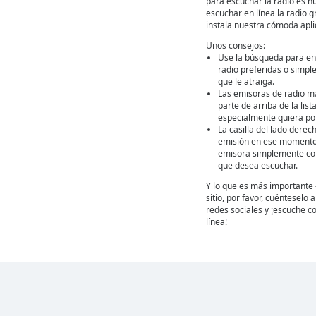
para escuchar la radio es n
escuchar en línea la radio gr
instala nuestra cómoda apl
Unos consejos:
Use la búsqueda para en
radio preferidas o simpl
que le atraiga.
Las emisoras de radio m
parte de arriba de la lis
especialmente quiera por
La casilla del lado derec
emisión en ese momento
emisora simplemente con 
que desea escuchar.
Y lo que es más importante 
sitio, por favor, cuénteselo
redes sociales y ¡escuche co
línea!