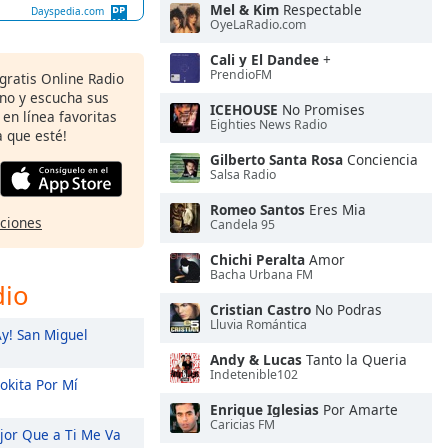
Mel & Kim
Respectable
Dayspedia.com
OyeLaRadio.com
Cali y El Dandee
+
PrendioFM
 gratis Online Radio
ono y escucha sus
ICEHOUSE
No Promises
 en línea favoritas
Eighties News Radio
 que esté!
Gilberto Santa Rosa
Conciencia
Salsa Radio
Romeo Santos
Eres Mia
pciones
Candela 95
Chichi Peralta
Amor
Bacha Urbana FM
dio
Cristian Castro
No Podras
Lluvia Romántica
y! San Miguel
Andy & Lucas
Tanto la Queria
Indetenible102
okita Por Mí
Enrique Iglesias
Por Amarte
Caricias FM
or Que a Ti Me Va