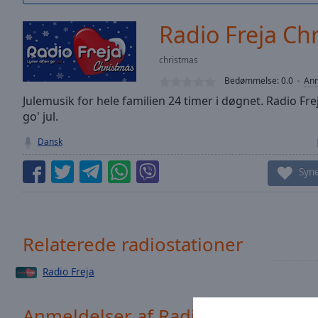
/
Duration
-:-
Radio Freja Ch
Loaded
:
0.00%
christmas
0:00
Bedømmelse:
0.0
Anm
Stream
Type
Julemusik for hele familien 24 timer i døgnet. Radio Fre
LIVE
go' jul.
Seek to
live,
currently
Dansk
behind
live
LIVE
Syn
Remaining
Time
-
-:-
1x
Relaterede radiostationer
Playback
Rate
Radio Freja
Chapters
Anmeldelser af Radio Freja Chris