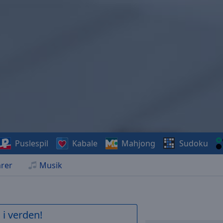
Puslespil
Kabale
Mahjong
Sudoku
rer
Musik
 i verden!