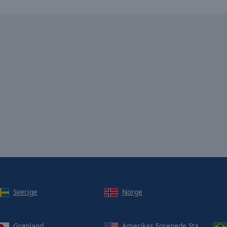
Sverige
Norge
Grønland
Amerikas Forenede Stater