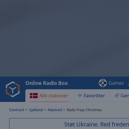
Video
Player
is
loading.
Play
Video
Online Radio Box
Games
Play
Skip
Alle stationer
Favoritter
Gen
Backward
Skip
Forward
Danmark
Sjælland
Næstved
Radio Freja Christmas
Mute
Current
Støt Ukraine. Red freden
Time
0:00