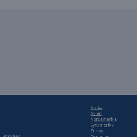
Afrika
Asien
Nordamerika
Sydamerika
Europa
Brasilien
Oceanien