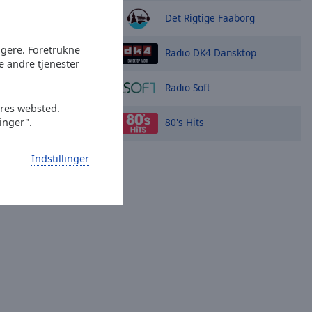
Det Rigtige Faaborg
ugere. Foretrukne
Radio DK4 Dansktop
e andre tjenester
Radio Soft
ores websted.
80's Hits
linger".
Indstillinger