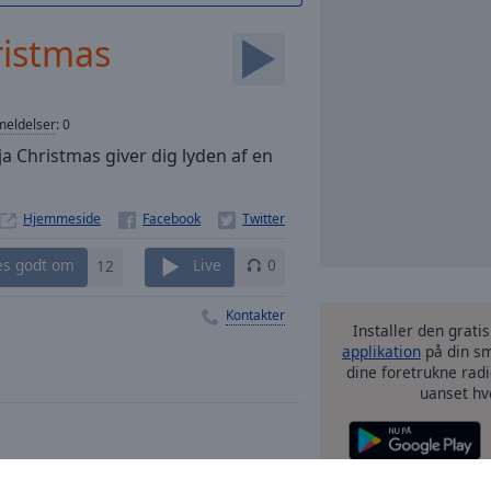
ristmas
eldelser
:
0
ja Christmas giver dig lyden af en
Hjemmeside
es godt om
12
Live
0
Kontakter
Installer den grati
applikation
på din sm
dine foretrukne radi
uanset hv
tmas
andre mu