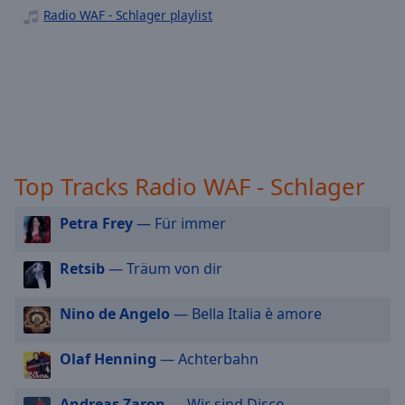
off
,
Radio WAF - Schlager playlist
Radio WAF - Singer/Songwriter
selected
Radio WAF - Top40
Audio
Radio WAF - Urban
Track
Radio WAF - Sommer
Picture-
in-
Radio WAF - Weihnachts
Picture
Fullscreen
Top Tracks Radio WAF - Schlager
This
is
a
Petra Frey
— Für immer
modal
window.
Retsib
— Träum von dir
Beginning
Nino de Angelo
— Bella Italia è amore
of
dialog
Olaf Henning
— Achterbahn
window.
Escape
will
Andreas Zaron
— Wir sind Disco