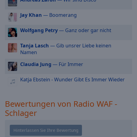
cancel
and
Jay Khan
— Boomerang
close
the
Wolfgang Petry
— Ganz oder gar nicht
window.
Tanja Lasch
— Gib unsrer Liebe keinen
Text
Namen
Color
Claudia Jung
— Für Immer
Opacity
Katja Ebstein - Wunder Gibt Es Immer Wieder
Text
Background
Bewertungen von Radio WAF -
Color
Schlager
Opacity