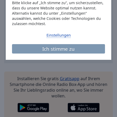
Reset
Bitte klicke auf „Ich stimme zu“, um sicherzustellen,
Done
dass du unsere Website optimal nutzen kannst.
Close
Alternativ kannst du unter „Einstellungen“
Modal
auswählen, welche Cookies oder Technologien du
Dialog
zulassen möchtest.
End
of
Einstellungen
dialog
window.
Ich stimme zu
Installieren Sie gratis
Gratisapp
auf Ihrem
Smartphone die Online Radio Box-App und hören
Sie Ihr Lieblingsradio online an, wo Sie immer
wollen.