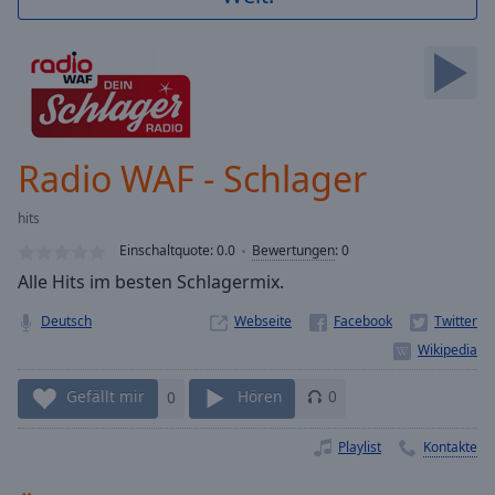
Backward
Skip
Forward
Mute
Current
Time
0:00
/
Radio WAF - Schlager
Duration
-:-
Loaded
:
hits
0.00%
Stream
Einschaltquote:
0.0
Bewertungen
:
0
Type
LIVE
Alle Hits im besten Schlagermix.
Seek to
live,
Deutsch
Webseite
currently
behind
live
LIVE
Remaining
Gefällt mir
0
Hören
0
Time
-
-:-
Playlist
Kontakte
1x