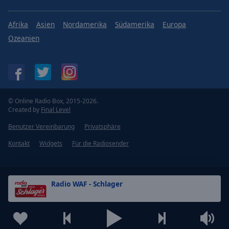
Afrika
Asien
Nordamerika
Südamerika
Europa
Ozeanien
© Online Radio Box, 2015-2026.
Created by
Final Level
Benutzer Vereinbarung
Privatsphäre
Kontakt
Widgets
Für die Radiosender
Radio WAF - Schlager