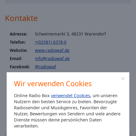
Caption
Area
Background
Kontakte
Color
Adresse:
Schweinemarkt 3, 48231 Warendorf
Opacity
Telefon:
+(02581) 6378-0
Website:
www.radiowaf.de
Font
Email:
info@radiowaf.de
Size
Facebook:
@radiowaf
Twitter:
@radiowaf
Text
Wir verwenden Cookies
Instagram:
@radio-waf
Edge
Fax (02581) 6378-65
Style
Online Radio Box
verwendet Cookies
, um unseren
werbung@radiowaf.de
Nutzern den besten Service zu bieten. Bevorzugte
Ortszeit in Warendorf
:
05:48
,
08.08.2026
Radiosender und Musikgenres, Favoriten der
Font
Nutzer, Bewertungen von Sendern und viele andere
Family
Dienste müssen deine persönlichen Daten
verarbeiten.