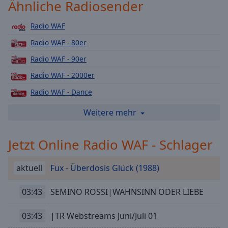
Ähnliche Radiosender
Playback
Rate
Radio WAF
Chapters
Radio WAF - 80er
Chapters
Radio WAF - 90er
Radio WAF - 2000er
Descriptions
Radio WAF - Dance
descriptions
off
,
Radio WAF - DeutschPop
Weitere mehr
selected
Radio WAF - HipHop
Subtitles
Jetzt Online Radio WAF - Schlager
Radio WAF - Karnevals
subtitles
Radio WAF - Lounge
settings
,
aktuell
Fux - Überdosis Glück (1988)
Radio WAF - Love
opens
subtitles
Radio WAF - New Country
03:43
SEMINO ROSSI|WAHNSINN ODER LIEBE
settings
Radio WAF - Rock
dialog
03:43
|TR Webstreams Juni/Juli 01
subtitles
Radio WAF - Rock Classic