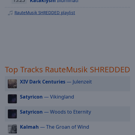
15:23
Kataklysm
Illuminati
off
,
RauteMusik JAM
selected
RauteMusik SHREDDED playlist
RauteMusik DEUTSCHRAP
Audio
RauteMusik TECHHOUSE
Track
RauteMusik GOLDIES
Picture-
in-
RauteMusik 90S
Picture
RauteMusik SCHLAGER
Fullscreen
This
RauteMusik COUNTRY
Top Tracks RauteMusik SHREDDED
is
RauteMusik LOVEHITS
a
modal
XIV Dark Centuries
— Julenzeit
RauteMusik KLASSIK
window.
RauteMusik SOLO PIANO
Satyricon
— Vikingland
Beginning
RauteMusik HAPPYHARDCORE
of
Satyricon
— Woods to Eternity
RauteMusik TRANCE
dialog
window.
RauteMusik HARDER
Kalmah
— The Groan of Wind
Escape
RauteMusik BigCityBeats
will