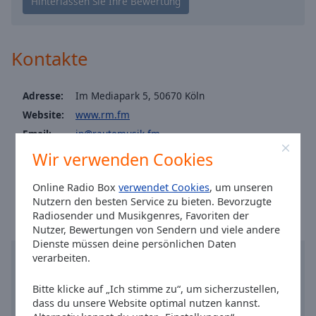
Caption
Area
RauteMusik 80S
Background
Rautemusik Deutsche Hits
Color
Kontakte
Rautemusik Best Of Schlager
Rautemusik Schlager Oldies
Opacity
Adresse:
Im Mediapark 5, 50670 Köln
RauteMusik Karneval
Website:
www.rm.fm
Font
Email:
jp@rautemusik.fm
RauteMusik Caribbean Wave
Size
Facebook:
@RauteMusik
Wir verwenden Cookies
Rautemusik Techno
Ortszeit in Köln
:
18:34
,
08.09.2026
RauteMusik TOP 100 STATION
Text
Online Radio Box
verwendet Cookies
, um unseren
Nutzern den besten Service zu bieten. Bevorzugte
Edge
RauteMusik METAL
Radiosender und Musikgenres, Favoriten der
Style
RauteMusik K-Pop
Nutzer, Bewertungen von Sendern und viele andere
Dienste müssen deine persönlichen Daten
RauteMusik METAL OLD STUFF
verarbeiten.
Font
RauteMusik MITTELALTER
Family
Bitte klicke auf „Ich stimme zu“, um sicherzustellen,
dass du unsere Website optimal nutzen kannst.