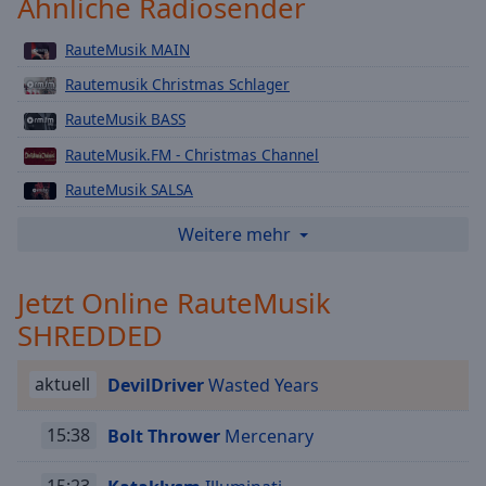
Ähnliche Radiosender
Playback
Rate
RauteMusik MAIN
Chapters
Rautemusik Christmas Schlager
Chapters
RauteMusik BASS
RauteMusik.FM - Christmas Channel
Descriptions
RauteMusik SALSA
descriptions
off
,
RauteMusik TOP40
Weitere mehr
selected
RauteMusik CLUB
Jetzt Online RauteMusik
Subtitles
RauteMusik CHARTHITS.FM
SHREDDED
RauteMusik ROCK
subtitles
settings
,
RauteMusik HOUSE
opens
aktuell
DevilDriver
Wasted Years
RauteMusik.FM - Wacken Radio
subtitles
settings
15:38
Bolt Thrower
Mercenary
RauteMusik 12PUNKS.FM
dialog
RauteMusik PARTYHITS
subtitles