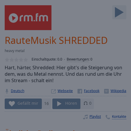
Backward
Skip
Forward
Mute
Current
Time
0:00
RauteMusik SHREDDED
/
Duration
-:-
heavy metal
Loaded
:
0.00%
Einschaltquote:
0.0
Bewertungen
:
0
Stream
Hart, härter, Shredded: Hier gibt's die Steigerung von
Type
LIVE
dem, was du Metal nennst. Und das rund um die Uhr
Seek to
im Stream - schalt ein!
live,
currently
Deutsch
Webseite
behind
live
LIVE
Remaining
Gefällt mir
16
Hören
0
Time
-
-:-
Playlist
Kontakte
1x