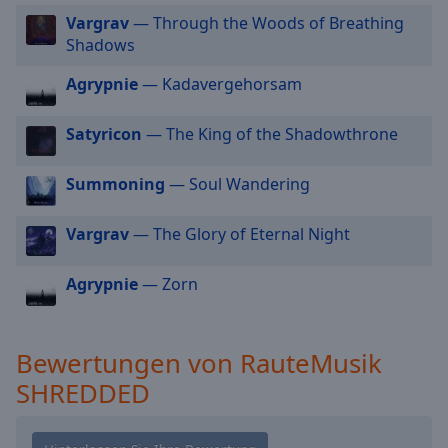
cancel
Vargrav
— Through the Woods of Breathing
RauteMusik LOUNGE
and
Shadows
RauteMusik ORIENTAL
close
Agrypnie
— Kadavergehorsam
the
RauteMusik SEX
window.
RauteMusik.FM - Happy
Satyricon
— The King of the Shadowthrone
RauteMusik WORKOUT
Text
Color
Summoning
— Soul Wandering
RauteMusik TRAURIG
RauteMusik.FM - Volksmusik
Vargrav
— The Glory of Eternal Night
Opacity
RauteMusik WEIHNACHTEN
RauteMusik Coffee Music
Agrypnie
— Zorn
Text
Background
RauteMusik STUDY
Color
RauteMusik KIDS
Bewertungen von RauteMusik
Rautemusik Christmas Chor
SHREDDED
Opacity
Rautemusik Deutschrap Classic
Rautemusik Deutschrap Charts