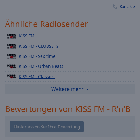
Playback
Kontakte
Rate
Ähnliche Radiosender
Chapters
Chapters
KISS FM
KISS FM - CLUBSETS
Descriptions
KISS FM - Sex time
descriptions
off
,
KISS FM - Urban Beats
selected
KISS FM - Classics
Subtitles
KISS FM - New Beats
Weitere mehr
subtitles
KISS FM - Top40
settings
,
Bewertungen von KISS FM - R'n'B
KISS FM - Dance Electro House
opens
subtitles
KISS FM - Oldschool HipHop
settings
KISS FM New Wave
dialog
subtitles
KISS FM Italian Beats