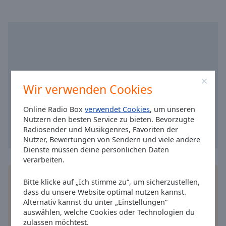
cancel
and
close
the
window.
Text
Wir verwenden Cookies
Color
Online Radio Box
verwendet Cookies
, um unseren
Opacity
Nutzern den besten Service zu bieten. Bevorzugte
Radiosender und Musikgenres, Favoriten der
Nutzer, Bewertungen von Sendern und viele andere
Text
Dienste müssen deine persönlichen Daten
Background
verarbeiten.
Color
Installieren Sie gratis
Gratisapp
auf Ihrem
Bitte klicke auf „Ich stimme zu“, um sicherzustellen,
Smartphone die Online Radio Box-App und hören
dass du unsere Website optimal nutzen kannst.
Opacity
Sie Ihr Lieblingsradio online an, wo Sie immer
Alternativ kannst du unter „Einstellungen“
wollen.
auswählen, welche Cookies oder Technologien du
zulassen möchtest.