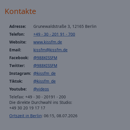
off
,
KISS FM Popular
Kontakte
selected
KISS FM Latin
Audio
KISS FM Afro Beats
Track
Adresse:
Grunewaldstraße 3, 12165 Berlin
Telefon:
+49 - 30 - 201 91 - 700
KISS FM Eddies Finest
Picture-
in-
Website:
www.kissfm.de
KISS FM Street Soul
Picture
Email:
kissfm@kissfm.de
Fullscreen
KISS FM Freshe Beats Deutschrap
Facebook:
@988KISSFM
This
KISS FM Oldschool R’n‘B
is
Twitter:
@988KISSFM
a
KISS FM Remix
Instagram:
@kissfm_de
modal
Tiktok:
@kissfm_de
KISS FM Top100 Hip Hop & R'n'B
window.
Youtube:
@videos
KISS FM Electronik Lounge
Telefax: +49 - 30 - 20191 - 200
Beginning
Die direkte Durchwahl ins Studio:
of
+49 30 20 19 17 17
dialog
Ortszeit in Berlin
:
06:15
,
08.07.2026
window.
Escape
will