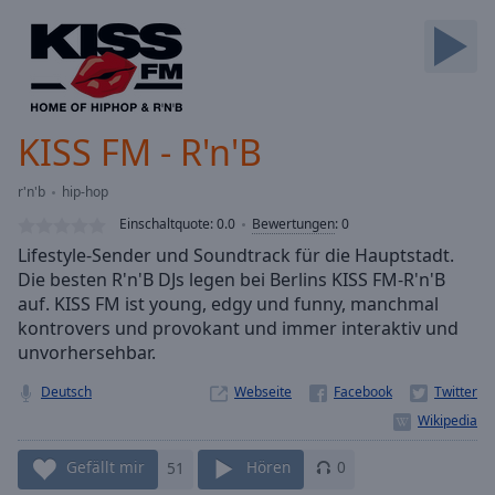
Backward
Skip
Forward
Mute
Current
Time
0:00
KISS FM - R'n'B
/
Duration
-:-
r'n'b
hip-hop
Loaded
:
0.00%
Einschaltquote:
0.0
Bewertungen
:
0
Stream
Lifestyle-Sender und Soundtrack für die Hauptstadt.
Type
LIVE
Die besten R'n'B DJs legen bei Berlins KISS FM-R'n'B
Seek to
auf. KISS FM ist young, edgy und funny, manchmal
live,
kontrovers und provokant und immer interaktiv und
currently
unvorhersehbar.
behind
live
LIVE
Remaining
Deutsch
Webseite
Time
-
-:-
Gefällt mir
51
Hören
0
1x