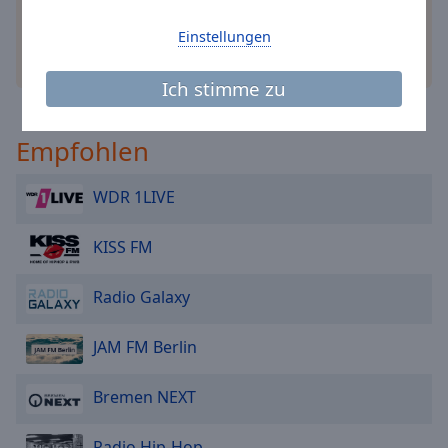
Caption
Area
Einstellungen
Background
andere Optionen
Color
Ich stimme zu
Opacity
Empfohlen
Font
WDR 1LIVE
Size
KISS FM
Text
Edge
Radio Galaxy
Style
JAM FM Berlin
Font
Family
Bremen NEXT
Radio Hip-Hop