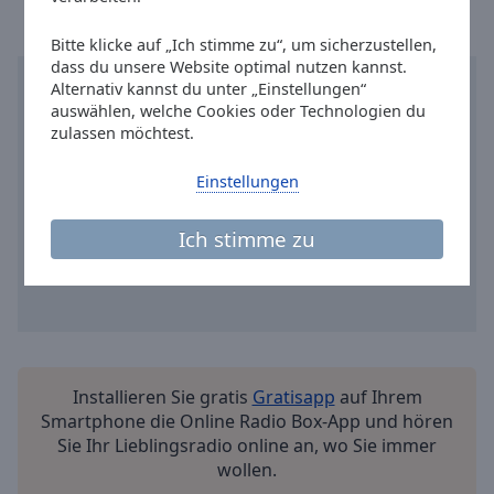
Reset
Done
Bitte klicke auf „Ich stimme zu“, um sicherzustellen,
Close
dass du unsere Website optimal nutzen kannst.
Modal
Dialog
Alternativ kannst du unter „Einstellungen“
End
auswählen, welche Cookies oder Technologien du
of
zulassen möchtest.
dialog
window.
Einstellungen
Ich stimme zu
Installieren Sie gratis
Gratisapp
auf Ihrem
Smartphone die Online Radio Box-App und hören
Sie Ihr Lieblingsradio online an, wo Sie immer
wollen.