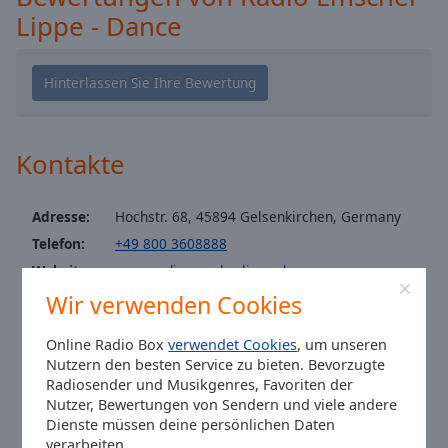
Caption
Lippe - Dance
Area
Background
Color
Opacity
Kontakte
Font
Size
Adresse:
Hochstr. 68, 45894 Gelsenkirchen, Germany
Telefon:
+49 800 3608888
Text
Website:
www.radioemscherlippe.de
Edge
Email:
post@radioemscherlippe.de
Wir verwenden Cookies
Style
Facebook:
@Radio.Emscher.Lippe
Online Radio Box
verwendet Cookies
, um unseren
Instagram:
@radio_emscher_lippe
Nutzern den besten Service zu bieten. Bevorzugte
Font
Redaktion 0209 – 360 88 11
Radiosender und Musikgenres, Favoriten der
Family
Nutzer, Bewertungen von Sendern und viele andere
Ortszeit in Gelsenkirchen
:
00:54
,
08.07.2026
Dienste müssen deine persönlichen Daten
verarbeiten.