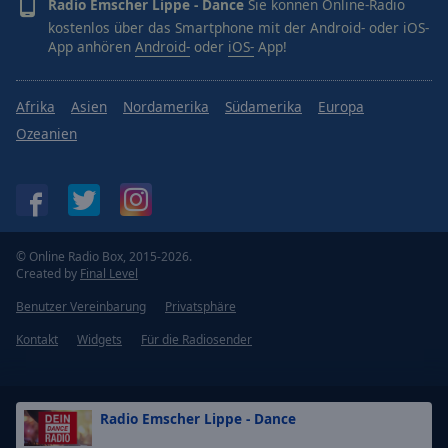
Radio Emscher Lippe - Dance
Sie können Online-Radio
kostenlos über das Smartphone mit der Android- oder iOS-
App anhören
Android-
oder
iOS-
App!
Afrika
Asien
Nordamerika
Südamerika
Europa
Ozeanien
© Online Radio Box, 2015-2026.
Created by
Final Level
Benutzer Vereinbarung
Privatsphäre
Kontakt
Widgets
Für die Radiosender
Radio Emscher Lippe - Dance