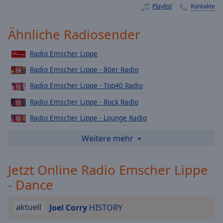
Playlist
Kontakte
Playback
Rate
Ähnliche Radiosender
Chapters
Chapters
Radio Emscher Lippe
Radio Emscher Lippe - 80er Radio
Descriptions
Radio Emscher Lippe - Top40 Radio
descriptions
Radio Emscher Lippe - Rock Radio
off
,
selected
Radio Emscher Lippe - Lounge Radio
Radio Emscher Lippe - Urban Radio
Subtitles
Weitere mehr
Radio Emscher Lippe - Weihnachts
subtitles
settings
,
Jetzt Online Radio Emscher Lippe
Radio Emscher Lippe - 90er Radio
opens
- Dance
Radio Emscher Lippe - Deutsch Pop
subtitles
settings
Radio Emscher Lippe - Love Radio
dialog
aktuell
Joel Corry
HISTORY
Radio Emscher Lippe - Schlager
subtitles