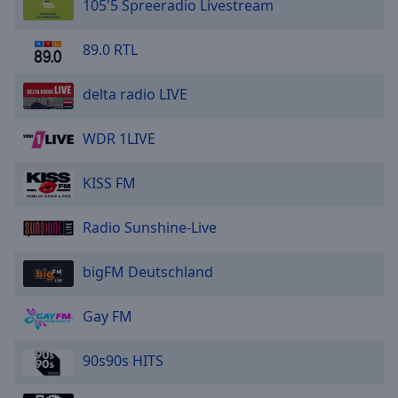
105'5 Spreeradio Livestream
89.0 RTL
delta radio LIVE
WDR 1LIVE
KISS FM
Radio Sunshine-Live
bigFM Deutschland
Gay FM
90s90s HITS