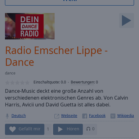
Backward
Skip
Forward
Mute
Current
Time
0:00
/
Radio Emscher Lippe -
Duration
-:-
Loaded
:
Dance
0.00%
Stream
dance
Type
LIVE
Einschaltquote:
0.0
Bewertungen
:
0
Seek to
live,
Dance-Music deckt eine große Anzahl von
currently
verschiedenen elektronischen Genres ab. Von Calvin
behind
live
LIVE
Harris, Avicii und David Guetta ist alles dabei.
Remaining
Time
Deutsch
-
Webseite
-:-
Gefällt mir
1
Hören
0
1x