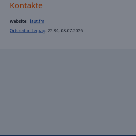
window.
Kontakte
Text
Color
Website:
laut.fm
Ortszeit in Leipzig
:
22:34
,
08.07.2026
Opacity
Text
Background
Color
Opacity
Caption
Area
Background
Color