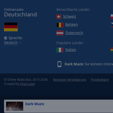
Opacity
Onlineradio
Benachbarte Länder
Deutschland
Schweiz
Font
Belgien
Size
Österreich
Sprache:
Text
Deutsch
Populäre Länder
Edge
Italien
Style
Dark Muzic
Sie können Onlin
Font
Family
© Online Radio Box, 2015-2026.
Benutzer Vereinbarung
Privatsphäre
Created by
Final Level
Reset
Done
Close
Modal
Dark Muzic
Dialog
End