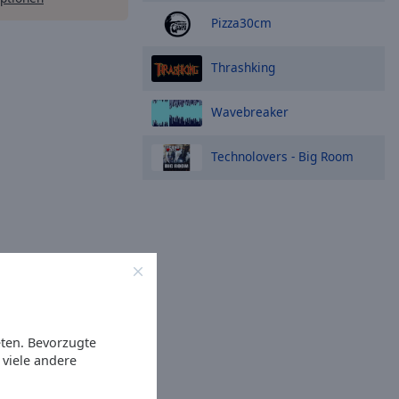
Pizza30cm
Thrashking
Wavebreaker
Technolovers - Big Room
eten. Bevorzugte
viele andere