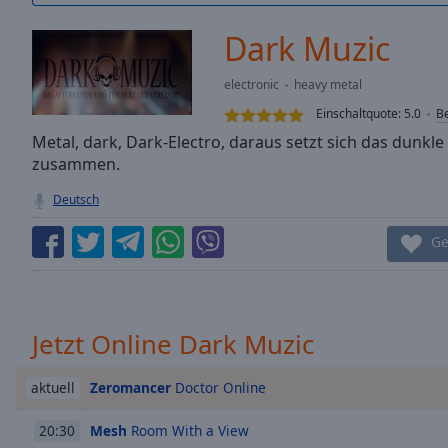
/
Duration
-:-
Dark Muzic
Loaded
:
0.00%
electronic
heavy metal
0:00
Einschaltquote:
5.0
B
Stream
Type
Metal, dark, Dark-Electro, daraus setzt sich das dunk
LIVE
zusammen.
Seek to
live,
currently
Deutsch
behind
live
LIVE
Ge
Remaining
Time
-
-:-
1x
Jetzt Online Dark Muzic
Playback
Rate
Zeromancer
Doctor Online
aktuell
Chapters
Mesh
Room With a View
20:30