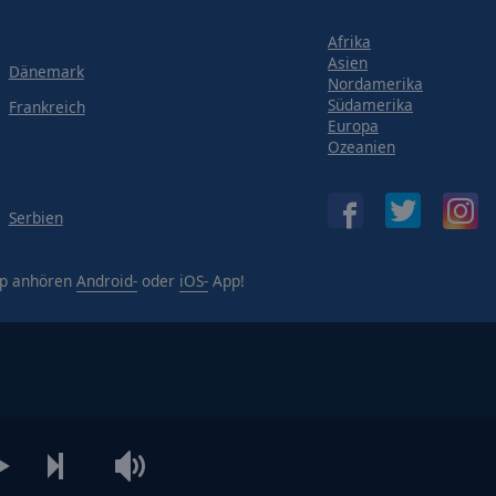
Afrika
Asien
Dänemark
Nordamerika
Südamerika
Frankreich
Europa
Ozeanien
Serbien
pp anhören
Android-
oder
iOS-
App!