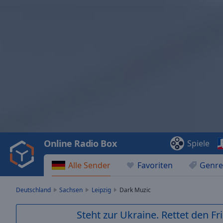
Video
Player
is
loading.
Play
Video
Online Radio Box
Spiele
Play
Skip
Alle Sender
Favoriten
Genre
Backward
Skip
Forward
Deutschland
Sachsen
Leipzig
Dark Muzic
Mute
Current
Steht zur Ukraine. Rettet den Fr
Time
0:00