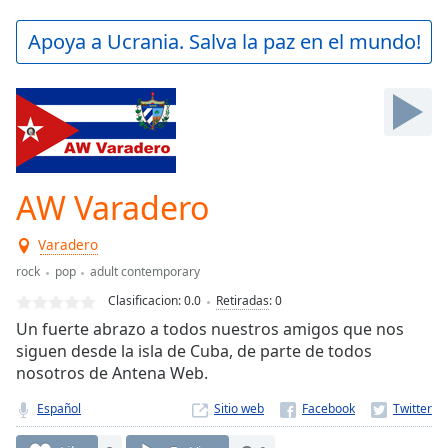
loading.
Play
Apoya a Ucrania. Salva la paz en el mundo!
Video
Play
Skip
Backward
Skip
Forward
Mute
Current
AW Varadero
Time
0:00
/
Varadero
Duration
-:-
rock
pop
adult contemporary
Loaded
:
0.00%
Clasificacion:
0.0
Retiradas
:
0
Stream
Un fuerte abrazo a todos nuestros amigos que nos
Type
LIVE
siguen desde la isla de Cuba, de parte de todos
Seek to
nosotros de Antena Web.
live,
currently
Español
Sitio web
behind
live
LIVE