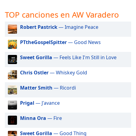
opens
subtitles
TOP canciones en AW Varadero
settings
dialog
subtitles
Robert Pastrick
— Imagine Peace
off
,
selected
PTtheGospelSpitter
— Good News
Audio
Sweet Gorilla
— Feels Like I'm Still in Love
Track
Picture-
Chris Ostler
— Whiskey Gold
in-
Picture
Fullscreen
Matter Smith
— Ricordi
This
is
Prigal
— J'avance
a
modal
window.
Minna Ora
— Fire
Beginning
Sweet Gorilla
— Good Thing