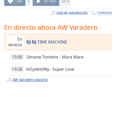
Remaining
Like
3
En Vivo
0
Time
-
-:-
Lista de reproducción
Contactos
1x
En directo ahora AW Varadero
Playback
Rate
En
DJ DJ
TIME MACHINE
Chapters
directo
Chapters
13:30
Simone Tonietto - Mare Mare
Descriptions
13:26
bOydestiNy - Super Love
descriptions
off
,
AW Varadero playlist
selected
Subtitles
subtitles
settings
,