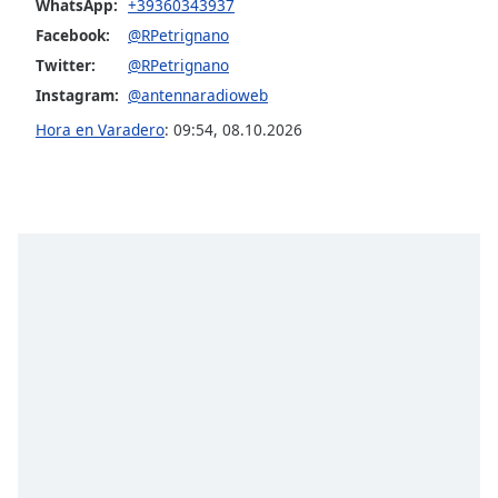
WhatsApp:
+39360343937
Facebook:
@RPetrignano
Opacity
Twitter:
@RPetrignano
Instagram:
@antennaradioweb
Caption
Hora en Varadero
:
09:54
,
08.10.2026
Area
Background
Color
Opacity
Font
Size
Text
Edge
Style