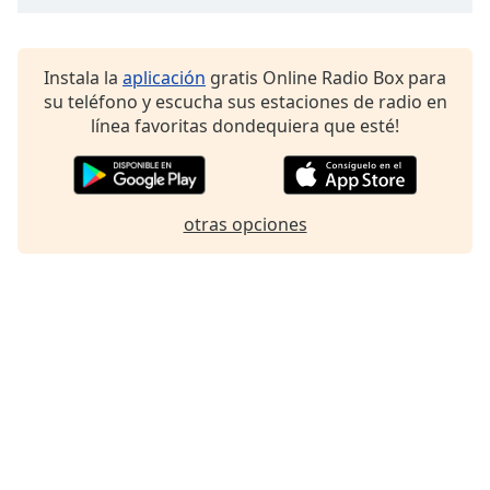
Font
Family
Instala la
aplicación
gratis Online Radio Box para
su teléfono y escucha sus estaciones de radio en
Reset
línea favoritas dondequiera que esté!
Done
Close
Modal
Dialog
End
otras opciones
of
dialog
window.