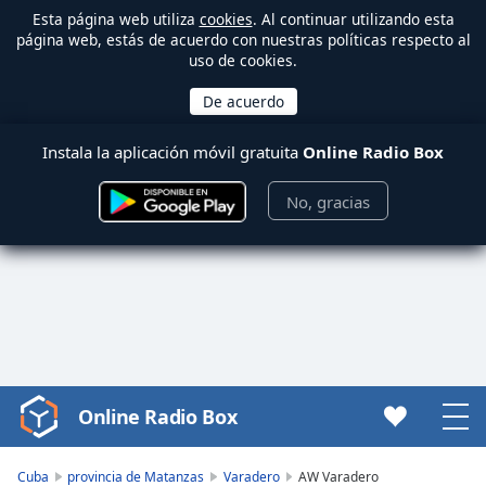
Esta página web utiliza
cookies
. Al continuar utilizando esta
página web, estás de acuerdo con nuestras políticas respecto al
uso de cookies.
Instala la aplicación móvil gratuita
Online Radio Box
No, gracias
Online Radio Box
Video
Player
is
Cuba
provincia de Matanzas
Varadero
AW Varadero