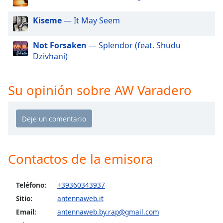
of
dialog
Kiseme
— It May Seem
window.
Escape
Not Forsaken
— Splendor (feat. Shudu
will
Dzivhani)
cancel
and
close
Su opinión sobre AW Varadero
the
window.
Text
Color
Contactos de la emisora
Opacity
Teléfono:
+39360343937
Text
Sitio:
antennaweb.it
Background
Email:
antennaweb.by.rap@gmail.com
Color