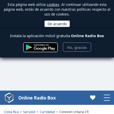
Esta página web utiliza
cookies
. Al continuar utilizando esta
página web, estás de acuerdo con nuestras políticas respecto al
uso de cookies.
Instala la aplicación móvil gratuita
Online Radio Box
No, gracias
Online Radio Box
Video
Player
is
Costa Rica
San José
Curridabat
Conexión Urbana CR