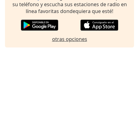
su teléfono y escucha sus estaciones de radio en
Font
línea favoritas dondequiera que esté!
Family
Reset
otras opciones
Done
Close
Modal
Dialog
End
of
dialog
window.