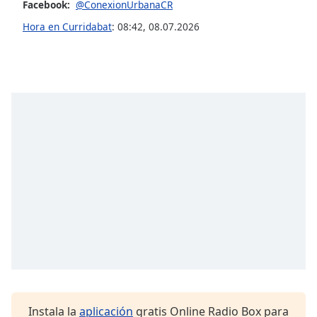
Facebook:
@ConexionUrbanaCR
Hora en Curridabat
:
08:42
,
08.07.2026
Opacity
Caption
Area
Background
Color
Opacity
Font
Size
Text
Edge
Style
Instala la
aplicación
gratis Online Radio Box para