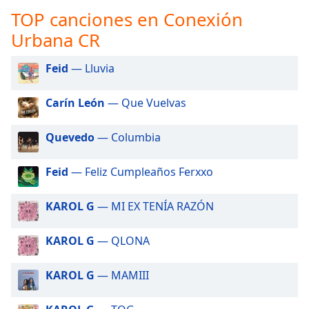
opens
TOP canciones en Conexión
subtitles
settings
Urbana CR
dialog
subtitles
Feid
— Lluvia
off
,
selected
Carín León
— Que Vuelvas
Audio
Track
Quevedo
— Columbia
Picture-
in-
Feid
— Feliz Cumpleaños Ferxxo
Picture
Fullscreen
KAROL G
— MI EX TENÍA RAZÓN
This
is
a
KAROL G
— QLONA
modal
window.
KAROL G
— MAMIII
Beginning