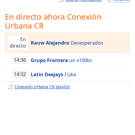
Remaining
Time
-
-:-
En directo ahora Conexión
Urbana CR
1x
Playback
En
Rate
Rauw Alejandro
Desesperados
directo
Chapters
14:36
Grupo Frontera
un x100to
Chapters
14:32
Latin Deejays
I Like
Descriptions
descriptions
Conexión Urbana CR playlist
off
,
selected
Subtitles
subtitles
settings
,