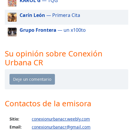
KAROL G
— TQG
of
dialog
Carín León
— Primera Cita
window.
Escape
will
Grupo Frontera
— un x100to
cancel
and
close
Su opinión sobre Conexión
the
Urbana CR
window.
Text
Color
Opacity
Contactos de la emisora
Text
Sitio:
conexionurbanacr.weebly.com
Background
Email:
conexionurbanacr@gmail.com
Color