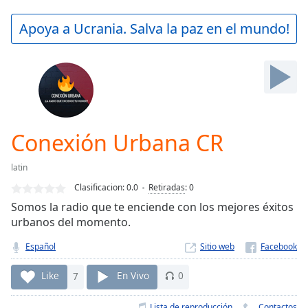
loading.
Play
Apoya a Ucrania. Salva la paz en el mundo!
Video
Play
Skip
Backward
Skip
Forward
Mute
Current
Conexión Urbana CR
Time
0:00
/
latin
Duration
-:-
Clasificacion:
0.0
Retiradas
:
0
Loaded
:
Somos la radio que te enciende con los mejores éxitos
0.00%
urbanos del momento.
Stream
Type
LIVE
Español
Sitio web
Seek to
live,
Like
7
En Vivo
0
currently
behind
live
LIVE
Lista de reproducción
Contactos