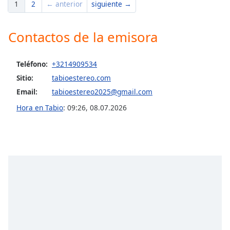
1
2
← anterior
siguiente →
Opacity
Contactos de la emisora
Caption
Area
Teléfono:
+3214909534
Background
Sitio:
tabioestereo.com
Color
Email:
tabioestereo2025@gmail.com
Hora en Tabio
:
09:26
,
08.07.2026
Opacity
Font
Size
Text
Edge
Style