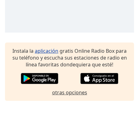
Font
Family
Reset
Done
Close
Instala la
aplicación
gratis Online Radio Box para
Modal
Dialog
su teléfono y escucha sus estaciones de radio en
End
línea favoritas dondequiera que esté!
of
dialog
window.
otras opciones