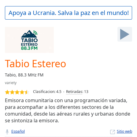
loading.
Play
Apoya a Ucrania. Salva la paz en el mundo!
Video
Play
Skip
Backward
Skip
Forward
Mute
Current
Tabio Estereo
Time
0:00
/
Tabio, 88.3 MHz FM
Duration
-:-
variety
Loaded
:
0.00%
Clasificacion:
4.5
Retiradas
:
13
Stream
Emisora comunitaria con una programación variada,
Type
LIVE
para acompañar a los diferentes sectores de la
comunidad, desde las aéreas rurales y urbanas donde
Seek to
live,
se sintoniza la emisora.
currently
behind
Español
Sitio web
live
LIVE