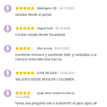
opens
subtitles
MafeRaptor DB
24.11.2022
settings
Saludos desde el portal
dialog
subtitles
off
,
Angela Peña
06.10.2022
selected
Cordial saludo desde Facatativá
Audio
Track
Mari Acosta
03.03.2022
Picture-
Excelente emisora y excelente líder y candidata a la
in-
cámara Yinna Marcela Garcia
Picture
Fullscreen
This
ELFRE DELGADO
13.04.2021
is
SALUDOS DESDE BOGOTÁ COLOMBIA.
a
modal
window.
Jorge Adres Gutierrez Garcia
13.12.2020
holoa una pregunta van a transmitir el paso apso de
Beginning