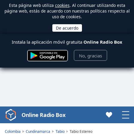
Esta página web utiliza
cookies
. Al continuar utilizando esta
página web, estás de acuerdo con nuestras políticas respecto al
uso de cookies.
Instala la aplicación móvil gratuita
Online Radio Box
No, gracias
Online Radio Box
Video
Player
is
Colombia
Cundinamarca
Tabio
Tabio Estereo