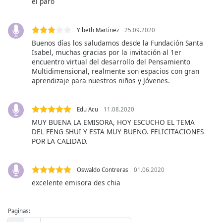
el paro
of
dialog
window.
Yibeth Martinez
25.09.2020
Escape
Buenos días los saludamos desde la Fundación Santa
will
Isabel, muchas gracias por la invitación al 1er
cancel
encuentro virtual del desarrollo del Pensamiento
and
Multidimensional, realmente son espacios con gran
close
aprendizaje para nuestros niños y Jóvenes.
the
window.
Edu Acu
11.08.2020
MUY BUENA LA EMISORA, HOY ESCUCHO EL TEMA
Text
DEL FENG SHUI Y ESTA MUY BUENO. FELICITACIONES
Color
POR LA CALIDAD.
Opacity
Oswaldo Contreras
01.06.2020
excelente emisora des chia
Text
Background
Paginas:
Color