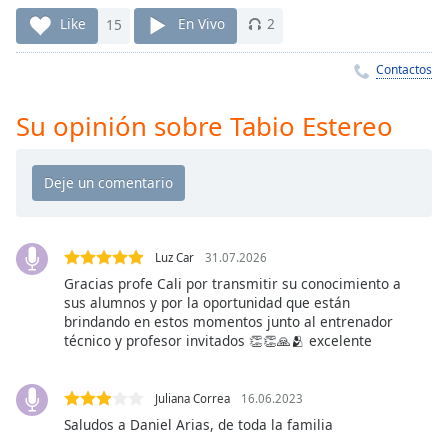
Remaining
Time
-
Like
15
En Vivo
2
-:-
Contactos
1x
Playback
Su opinión sobre Tabio Estereo
Rate
Chapters
Chapters
Descriptions
Luz Car
31.07.2026
descriptions
Gracias profe Cali por transmitir su conocimiento a
sus alumnos y por la oportunidad que están
off
,
brindando en estos momentos junto al entrenador
selected
técnico y profesor invitados 👏👏🙏🫂 excelente
Subtitles
Juliana Correa
16.06.2023
subtitles
Saludos a Daniel Arias, de toda la familia
settings
,